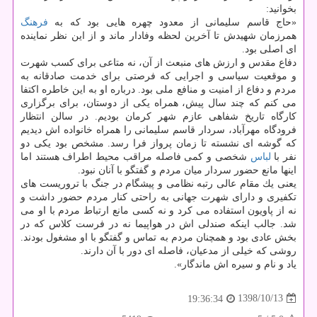
بخوانید:
«حاج قاسم سلیمانی از معدود چهره هایی بود كه به
فرهنگ
همرزمان شهیدش تا آخرین لحظه وفادار ماند و از این نظر نماینده
ای اصلی بود.
دفاع مقدس و ارزش های منبعث از آن، نه متاعی برای كسب شهرت
و موقعیت سیاسی و اجرایی كه فرصتی برای خدمت صادقانه به
مردم و دفاع از امنیت و منافع ملی بود. درباره او به این خاطره اكتفا
می كنم كه چند سال پیش، همراه یكی از دوستان، برای برگزاری
كارگاه تاریخ شفاهی عازم شهر كرمان بودیم. در سالن انتظار
فرودگاه مهرآباد، سردار قاسم سلیمانی را همراه خانواده اش دیدیم
كه گوشه ای نشسته تا زمان پرواز فرا رسد. مشخص بود یكی دو
نفر با
لباس
شخصی و كمی فاصله مراقب محیط اطراف هستند اما
اینها مانع حضور سردار میان مردم و گفتگو با آنان نبود.
یعنی یك مقام عالی رتبه نظامی و پیشگام در جنگ با تروریست های
تكفیری و دارای شهرت جهانی به راحتی كنار مردم حضور داشت و
نه از پاویون استفاده می كرد و نه كسی مانع ارتباط مردم با او می
شد. جالب اینكه صندلی اش در هواپیما نه در فرست كلاس كه در
بخش عادی بود و همچنان مردم به تماس و گفتگو با او مشغول بودند.
روشی كه خیلی از مدعیان، فاصله ای دور با آن دارند.
یاد و نام و سیره اش ماندگار».
1398/10/13
19:36:34