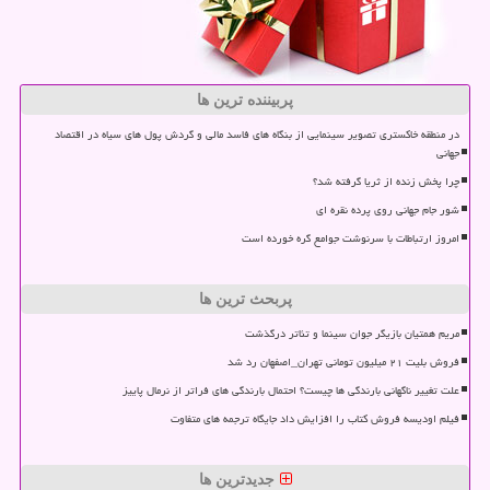
پربیننده ترین ها
در منطقه خاکستری تصویر سینمایی از بنگاه های فاسد مالی و گردش پول های سیاه در اقتصاد
جهانی
چرا پخش زنده از ثریا گرفته شد؟
شور جام جهانی روی پرده نقره ای
امروز ارتباطات با سرنوشت جوامع گره خورده است
پربحث ترین ها
مریم همتیان بازیگر جوان سینما و تئاتر درگذشت
فروش بلیت ۲۱ میلیون تومانی تهران_اصفهان رد شد
علت تغییر ناگهانی بارندگی ها چیست؟ احتمال بارندگی های فراتر از نرمال پاییز
فیلم اودیسه فروش کتاب را افزایش داد جایگاه ترجمه های متفاوت
جدیدترین ها