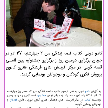
كادو دونی: كتاب قصه زندگی من ۲ چهارشنبه ۲۷ آذر در
جریان برگزاری دومین روز از برگزاری جشنواره بین المللی
قصه گویی در مركز آفرینش های فرهنگی هنری كانون
پرورش فكری كودكان و نوجوانان رونمایی گردید.
به گزارش
كادو
دونی به نقل از مهر، كتاب «قصه زندگی من ۲» عصر روز چهارشنبه
۲۷ آذر ۱۳۹۸ با حضور محمدرضا زمردیان رئیس
جشنواره
قصه گویی و مهدی رجبی
نویسنده
كتاب
، در مركز آفرینش های فرهنگی هنری كانون پرورش فكری
كودكان
و
نوجوانان رونمایی گردید.