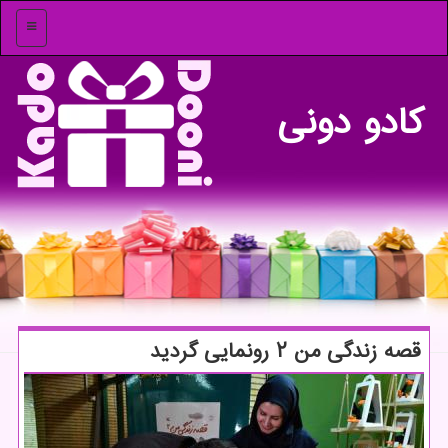
منو
كادو دونی
قصه زندگی من ۲ رونمایی گردید