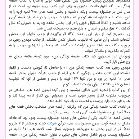
محمدرضا زمردیان رئیس جشنواره بین المللی قصه گویی با اشاره به كتاب «قصه
زندگی من ۲» اظهار داشت: تدوین و چاپ این كتاب پیرو تجربه ای است كه از
سال قبل در جشنواره بیست ویكم داشتیم و بخش قصه های «۹۰ ثانیه ای» را به
این علت به جشنواره اضافه كردیم كه مشاركت مردمی را در جشنواره قصه گویی
شاهد باشیم و اتفاقاً استقبال خوبی را در این بخش شاهد بودیم به صورتی كه سال
گذشته، ۶ هزار فیلم و امسال ۷ هزار فیلم به دبیرخانه ارسال شد.
وی تصریح كرد: از میان این تعداد، ۱۴۷ اثر برگزیده از جانب داوران این بخش
انتخاب شدند و آن هایی كه قابلیت داستان شدن داشتند، از جانب مهدی رجبی در
چارچوب كتاب به رشته تحریر درآمدند تا ناگفته ها، پندها و اندرزهای مردمی را به
اشتراك بگذاریم و ماندگار شوند.
زمردیان ابراز امیدواری كرد كتاب «قصه زندگی من» مورد توجه علاقه مندان به
پژوهش قرار گیرد.
مهدی رجبی هم كتاب «قصه زندگی من ۲» را حاصل كار گروهی دانست و اظهار
داشت: این كتاب حاصل بازنگری ۷ هزار فیلم از جانب هیأت داوران بخش قصه
های ۹۰ ثانیه ای بود و من تنها ۱۴۷ فیلم را دیدم و بعضی از آنها كه قابلیت
داستان شدن داشتند، برای روایت انتخاب كردم.
او این كتاب را تجربه ادبی جذابی برشمرد و بیان كرد: تبدیل قصه های شفاهی در
چارچوب مكتوب اتفاق بسیار خوبی است و امیدوارم این اتفاق ادامه پیدا كند و
همینطور جشنواره پیوسته و آهسته به راه خود ادامه دهد.
در ادامه، كتاب «قصه زندگی من ۲» برگرفته از قصه های منتخب بخش قصه های
«۹۰ ثانیه ای» جشنواره قصه گویی است، رونمایی گردید.
بخش قصه ۹۰ ثانیه، یكی از بخش های جدید جشنواره بیست ودوم بود كه علاقه
مندان به قصه گویی بدون محدودیت سنی در آن
شركت
كردند و بیشتر از ۷ هزار و
۵۰۰ اثر در این بخش به دبیرخانه جشنواره ارسال شد. قصه های ۹۰ ثانیه در
جشنواره بیست ودوم شامل بخش های جنبی با عنوان «قصه زندگی من»، «قصه