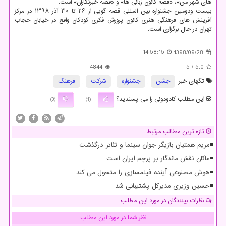
های شهر من»، «قصه كانون زبانی ها» و «قصه خبرنگاران» است.
بیست ودومین جشنواره بین المللی قصه گویی از ۲۶ تا ۳۰ آذر ۱۳۹۸ در مركز
آفرینش های فرهنگی هنری كانون پرورش فكری كودكان واقع در خیابان حجاب
تهران در حال برگزاری است.
14:58:15
1398/09/28
4844
/ 5
5.0
تگهای خبر:
جشن
,
جشنواره
,
شركت
,
فرهنگ
این مطلب کادودونی را می پسندید؟
(0)
(1)
تازه ترین مطالب مرتبط
مریم همتیان بازیگر جوان سینما و تئاتر درگذشت
ماکان نقش ماندگار بر پرچم ایران است
هوش مصنوعی آینده فیلمسازی را متحول می کند
حسین وزیری مدیرکل پشتیبانی شد
نظرات بینندگان در مورد این مطلب
نظر شما در مورد این مطلب