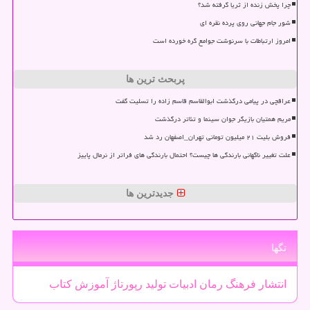
چرا پخش زنده از ثریا گرفته شد؟
شور جام جهانی روی پرده نقره ای
امروز ارتباطات با سرنوشت جوامع گره خورده است
پربحث ترین ها
عراقچی در پیامی درگذشت ابوالقاسم قاسم زاده را تسلیت گفت
مریم همتیان بازیگر جوان سینما و تئاتر درگذشت
فروش بلیت ۲۱ میلیون تومانی تهران_اصفهان رد شد
علت تغییر ناگهانی بارندگی ها چیست؟ احتمال بارندگی های فراتر از نرمال پاییز
جدیدترین ها
تگها
انتشار
فرهنگ
رمان
ادبیات
تولید
رپورتاژ
آموزش
كتاب