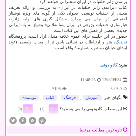
برآمدن ژانر خلقیات در ایران سخنرانی خواهند كرد.
كتاب «برآمدن ژانر خلقیات در ایران» به بررسی و ارائه تعریف
معینی از خلقیات نویسی، بعنوان یكی از گونه های ویژه نوشتار
اجتماعی در ایران می پردازد. «شكل گیری های اولیه ژانر»،
«بازسازی خلقیات پژوهی در ایران پساانقلابی» و«نیاز به یك ایرانی
جدید»، بعضی از فصل های این كتاب است.
حضور در این جلسه برای عموم علاقه مندان آزاد است. پژوهشگاه
فرهنگ
،
هنر
و ارتباطات در نشانی پایین تر از میدان ولیعصر (عج)
ابتدای خیابان دمشق، شماره ۹ واقع است.
منبع:
كادو دونی
1398/09/24
11:48:26
5196
/ 5
5.0
تگهای خبر:
آموزش
,
فرهنگ
,
كتاب
,
نویسنده
این مطلب کادودونی را می پسندید؟
(0)
(1)
تازه ترین مطالب مرتبط