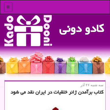
منو
كادو دونی
سه شنبه ۲۶ آذر
كتاب برآمدن ژانر خلقیات در ایران نقد می شود