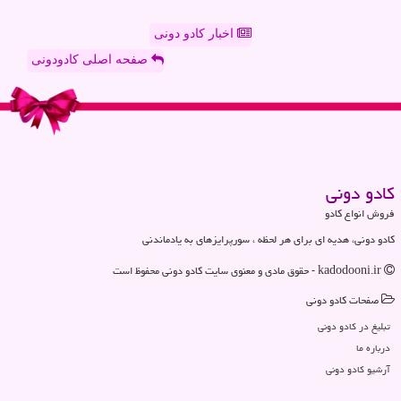
اخبار کادو دونی
صفحه اصلی کادودونی
كادو دونی
فروش انواع کادو
کادو دونی، هدیه ای برای هر لحظه ، سورپرایزهای به یادماندنی
kadodooni.ir - حقوق مادی و معنوی سایت كادو دونی محفوظ است
صفحات كادو دونی
تبلیغ در كادو دونی
درباره ما
آرشیو كادو دونی