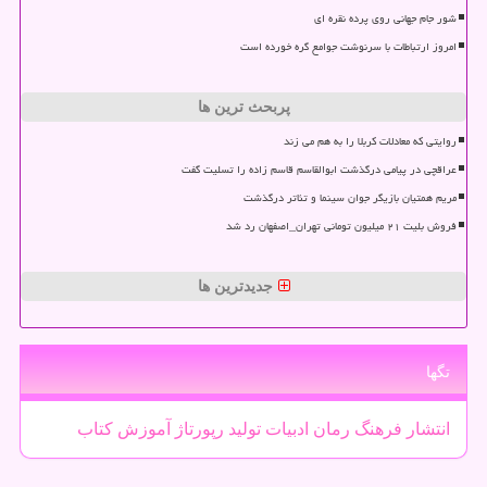
شور جام جهانی روی پرده نقره ای
امروز ارتباطات با سرنوشت جوامع گره خورده است
پربحث ترین ها
روایتی که معادلات کربلا را به هم می زند
عراقچی در پیامی درگذشت ابوالقاسم قاسم زاده را تسلیت گفت
مریم همتیان بازیگر جوان سینما و تئاتر درگذشت
فروش بلیت ۲۱ میلیون تومانی تهران_اصفهان رد شد
جدیدترین ها
تگها
انتشار
فرهنگ
رمان
ادبیات
تولید
رپورتاژ
آموزش
كتاب