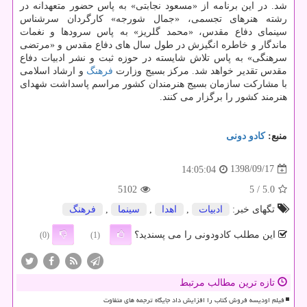
شد. در این برنامه از «مسعود نجابتی» به پاس حضور متعهدانه در
رشته هنرهای تجسمی، «جمال شورجه» كارگردان سرشناس
سینمای دفاع مقدس، «محمد گلریز» به پاس سرودها و نغمات
ماندگار و خاطره انگیزش در طول سال های دفاع مقدس و «مرتضی
سرهنگی» به پاس تلاش شایسته در حوزه ثبت و نشر ادبیات دفاع
مقدس تقدیر خواهد شد. مركز بسیج وزارت
فرهنگ
و ارشاد اسلامی
با مشاركت سازمان بسیج هنرمندان كشور مراسم پاسداشت شهدای
هنرمند كشور را برگزار می كنند.
منبع:
كادو دونی
1398/09/17
14:05:04
5102
/ 5
5.0
تگهای خبر:
ادبیات
,
اهدا
,
سینما
,
فرهنگ
این مطلب کادودونی را می پسندید؟
(0)
(1)
تازه ترین مطالب مرتبط
فیلم اودیسه فروش کتاب را افزایش داد جایگاه ترجمه های متفاوت