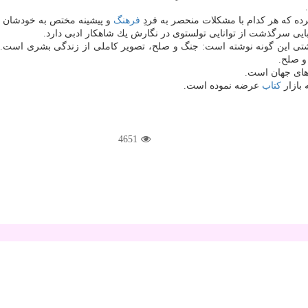
ده كه هر كدام با مشكلات منحصر به فردِ
فرهنگ
و پیشینه مختص به خودشان م
ایی سرگذشت از توانایی تولستوی در نگارش یك شاهكار ادبی دارد.
شتی این گونه نوشته است: جنگ و صلح، تصویر كاملی از زندگی بشری است. تص
و صلح.
 های جهان است.
 بازار
كتاب
عرضه نموده است.
4651