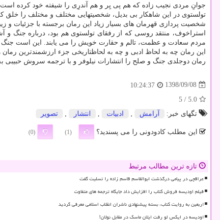
جوانِ مردی نجیب زاده كه هم پی یِر و هم آندرِی را شیفته خود كرده است.
تولستوی در این شاهكار بی بدیل، شخصیتهایی مختلف و مختلف را خلق كر
شخصیت پردازی قهرمان های بسیار زیاد این رمان برجسته با جزئیات و زیب
استراخوف، منتقد روسی كه از رفقای تولستوی هم بود، درباره جنگ و آ
مردم سعادت و عظمت، تالم و حقارت خویش را می یابند. این است جنگ 
این رمان چه به لحاظ ادبی و چه به لحاظتاریخی جزء ارزشمندترین رمان
رمان دوجلدی جنگ و صلح را انتشارات نیلوفر و با ترجمه سروش حبیبی به
1398/09/08
10:24:37
/ 5
5.0
تگهای خبر:
آرامش
,
ادبیات
,
انتشار
,
تصویر
این مطلب کادودونی را می پسندید؟
(0)
(1)
تازه ترین مطالب مرتبط
عراقچی در پیامی درگذشت ابوالقاسم قاسم زاده را تسلیت گفت
فیلم اودیسه فروش کتاب را افزایش داد جایگاه ترجمه های متفاوت
اربعین به روایت کتاب، بسته پیشنهادی ناشران انقلاب اسلامی معرفی گردید
اودیسه در ایکس لو رفت ایلان ماسک در مقابل نولان!