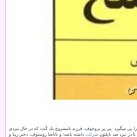
هترین شخصیت های دنیای ادبیات را پی میگیرد: پی یِر بزوخوف، فرزند نامشروع یك كُنت كه در حال نبردی
ا در نبرد ضد ناپلئون
شركت
داشته باشد؛ و ناتاشا روستوف، دختر زیبا و