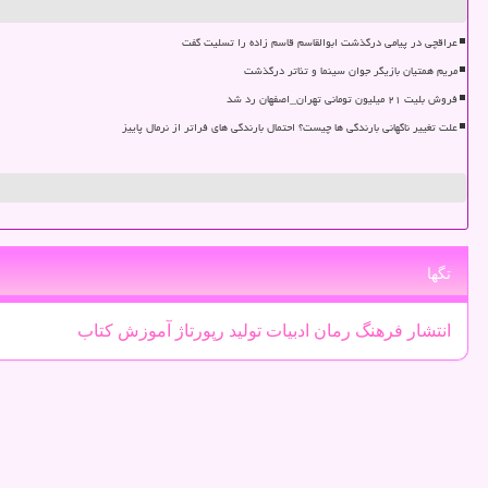
عراقچی در پیامی درگذشت ابوالقاسم قاسم زاده را تسلیت گفت
مریم همتیان بازیگر جوان سینما و تئاتر درگذشت
فروش بلیت ۲۱ میلیون تومانی تهران_اصفهان رد شد
علت تغییر ناگهانی بارندگی ها چیست؟ احتمال بارندگی های فراتر از نرمال پاییز
تگها
انتشار
فرهنگ
رمان
ادبیات
تولید
رپورتاژ
آموزش
كتاب