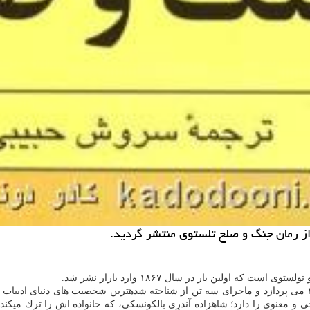
ز رمان جنگ و صلح تلستوی منتشر گردید.
ت كه اولین بار در سال ۱۸۶۷ وارد بازار نشر شد.
این رمان به شكل كلی به ماجرای یورش ناپلئون به روسیه در سال ۱۸۱۲ می پردازد و ماجرای سه تن از شناخته شد
و معنوی را دارد؛ شاهزاده آندرِی بالكونسكی، كه خانواده اش را ترك میكند ت