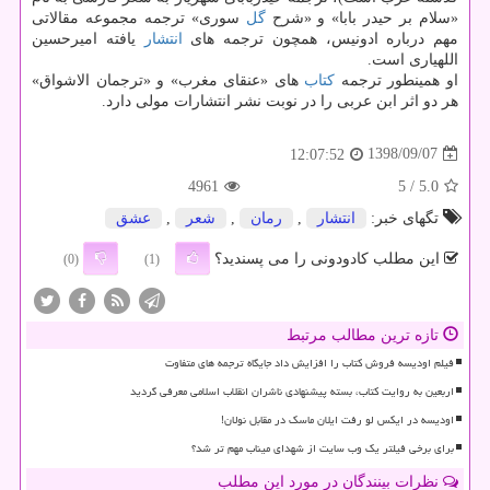
«سلام بر حیدر بابا» و «شرح
گل
سوری» ترجمه مجموعه مقالاتی
مهم درباره ادونیس، همچون ترجمه های
انتشار
یافته امیرحسین
اللهیاری است.
او همینطور ترجمه
كتاب
های «عنقای مغرب» و «ترجمان الاشواق»
هر دو اثر ابن عربی را در نوبت نشر انتشارات مولی دارد.
1398/09/07
12:07:52
4961
/ 5
5.0
تگهای خبر:
انتشار
,
رمان
,
شعر
,
عشق
این مطلب کادودونی را می پسندید؟
(0)
(1)
تازه ترین مطالب مرتبط
فیلم اودیسه فروش کتاب را افزایش داد جایگاه ترجمه های متفاوت
اربعین به روایت کتاب، بسته پیشنهادی ناشران انقلاب اسلامی معرفی گردید
اودیسه در ایکس لو رفت ایلان ماسک در مقابل نولان!
برای برخی فیلتر یک وب سایت از شهدای میناب مهم تر شد؟
نظرات بینندگان در مورد این مطلب