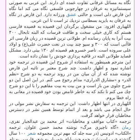
نگاه به مسائل عرفانی تفاوت عمده ای دارند. ابن عربی به صورتی
سیستماتیزه به عرفان در چهارچوبی فلسفی نگاه می كند اما نگاه
ابن فارض دلی است و حالتی
عشق
ورزانه دارد. ابن فارض در نگاه
به عرفان به بایزید بسطامی نزدیك تر است تا ابن عربی.
اللهیاری افزود: من مشغول برگردان این قصیده به قصیده فارسی
هستم كه كاری خیلی سخت و طاقت فرسات كه البته تابحال ۴۰۰
بیت آنرا به پایان رسانده ام. طولانی ترین قصیده در زبان فارسی اثر
قاآنی است كه ۳۰۰ و سیو چند بیت در نعت حضرت علی(ع) و اولاد
علی سروده است. ناصر خسرو هم قصیده ای ۱۳۰ بیتی دارد. مشكل
قصاید طولانی البته در قافیه پردازی خودش را نشان داده است.
این مترجم همینطور به استفاده از شروح این قصیده در ترجمه خود
اشاره نمود و اظهار داشت: چند شرح معتبر بر تائیه ابن فارض
نوشته شده كه از آن میان من در روند ترجمه به دو شرح «نظم
الدر» و «مشارق الدراری» مدام رجوع می كنم. در این اصل این دو
شرج جلوی من باز است و من بیت به بیت مفاهیم را با این دو شرح
چك می كنم تا نكند كه به خاطر غامض بودن خود قصیده در معانی به
راه خطا بروم.
اللهیاری در انتها اظهار داشت: این ترجمه به سفارش نشر مولی در
حال انجام می باشد و بعد از اتمام توسط همین نشر در دسترس
مخاطبان قرار خواهد گرفت.
ترجمه «كتاب مواقف و مخاطبات» اثر محمد بن عبدالجبار نفری،
رمان
«گاه ناچیزی مرگ» نوشته محمد حسن علوان، ترجمه
«الكتاب» ادونیس (در سه جلد كه مهم ترین مجموعه
شعر
۱۰۰ سال
گذشته عرب است)، ترجمه حیدربابای شهریار به شعر فارسی به نام