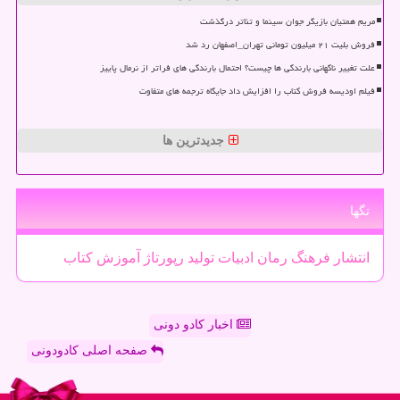
مریم همتیان بازیگر جوان سینما و تئاتر درگذشت
فروش بلیت ۲۱ میلیون تومانی تهران_اصفهان رد شد
علت تغییر ناگهانی بارندگی ها چیست؟ احتمال بارندگی های فراتر از نرمال پاییز
فیلم اودیسه فروش کتاب را افزایش داد جایگاه ترجمه های متفاوت
جدیدترین ها
تگها
انتشار
فرهنگ
رمان
ادبیات
تولید
رپورتاژ
آموزش
كتاب
اخبار کادو دونی
صفحه اصلی کادودونی