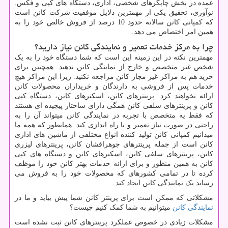
عمده در بخش چاپگرهای شخصی، اداری، دستگاه های کپی و فکس.
نوآوری، تحقیق یکی از مهمترین دلایل موفقیت شرکت کانن است
که کمپانی کانن سالانه حدود 10 درصد از فروش خالص خود را به
همین امر اختصاص می دهد.
چرا به مرکز خدمات تعمیر و نمایندگی کانن نیاز دارید؟
مهمترین نکته در این زمینه این است که شما دستگاه خود را به یک
شخص غیر متخصص و خارج از نماینگی کانن ندهید. همچنین برای
خرید هم به مراکز غیر مجاز کانن مراجعه نکنید. زیرا این مراکز هیچ
خدمات پس از فروشی به دارندگان و خریداران محصولات کانن
ارائه نخواهند کرد. پرینترهای کانن، اسکنرهای کانن، دستگاه کپی
کانن و پرینترهای سلفی کانن همگی دارای ساختار پیچیده ای هستند
که فقط یه متخصص با تجربه در نمایندگی کانن میتواند آن را به
راحتی در صورت نیاز تعمیر و یا راه اندازی کند. همانطور که همه ما
میدانیم کمپانی کانن تولید کننده انواع مختلفی از ماشین های اداری
کانن است از جمله پرینترهای جوهرافشان کانن، پرینترهای لیزری
کانن، پرینترهای سلفی کانن، اسکنرهای کانن و دستگاه های کپی
کانن به همین منظور و برای ارائه خدمات بهتر کانن خود را موظف
کرده تا در تمامی کشورهای که محصولات خود را به فروش می
رساند یک نمایندگی کانن ایجاد کند.
مشکلاتی که ممکن است برای پرینتر کانن شما پیش بیاید و ما در
نمایندگی کانن
میتوانیم به شما کمک کنیم چیست؟
مشکلات زیادی در خصوص عملکرد پرینترهای کانن ثبت نشده است