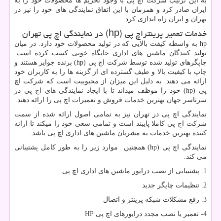
به این ترتیب شرکت اچ پی با وجود تحریم ها محصولات خود را به
ایران صادر کرد و همزمان با این اتفاق نمایندگی های خود را نیز در
تهران و ایران راه اندازی کرد.
خدمات تعمیر پرینتراچ پی
hp)
) در نمایندگی اچ پی تهران
hp
به واسطه کیفت بالایی که در تولید محصولات خود دارد. در میان
تولید کنندگان ماشین های اداری جایگاه خوبی کسب کرده است.
چاپگرهای تولید شده توسط شرکت اچ پی
hp)
) برنده جوایز هستند و
چاپ با کیفیت بالا و طیف گسترده ای از گزینه ها را به کاربران خود
ارائه می دهند. به دلیل این میزان از محبوبیت است که شرکت اچ
پی
hp)
) خود را موظف میداند تا با ایجاد نمایندگی های اچ پی در
سرتاسر جهان بهترین خدمات فروش و تعمیرات اچ پی را ارائه دهند.
نمایندگی اچ پی در تهران نیز به تمامی اصول ارائه شده از سمت
شرکت اچ پی کاملا پایبند است و تمامی سعی خود را میکند تا ارائه
کننده بهترین خدمات به مشریان ماشین های اداری اچ پی باشد.
نمایندگی اچ پی
hp)
) همچنین موارد زیر را به طور کامل پشتیبانی
می کند.
1. پشتیبانی از نصب درایور ماشین های اداری اچ پی
2. تنظیمات چاپگر جدید
3. رفع مشکلات شبکه پرینتر و اتصال
4- تعمیر یا نصب مجدد درایورهای اچ پی
HP