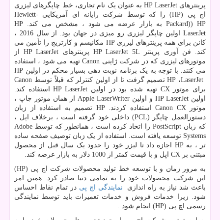
پرینترهای
HP LaserJet
به عنوان یک نام تجاری، خط چاپگرهای لیزری
اچ پی
HP)
) را که توسط شرکت رایانه ای آمریکایی
Hewlett-
Packard)) HP
به بازار عرضه می شود ، مشخص می کند.
HP
LaserJet
اولین چاپگر لیزری رو میزی در جهان بود. از سال 2016 ،
کانن برای همه پرینترهای لیزری
HP
مکانیسم و کارتریج را تأمین می
کند. فن آوری پرینتر
HP LaserJet 5L
پرینترهای
HP LaserJet
از
موتورهای لیزری که در شرکت ژاپنی
Canon
تهیه می شود ، استفاده
می کنند. با توجه به یک برنامه نوبت دهی بسیار محکم در اولین
HP
LaserJet
،
HP
تصمیم گرفت تا از اولین کنترلر که قبلاً توسط
Canon
برای موتور
CX
تهیه شده بود در اولین
HP LaserJet
استفاده کند.
اولین
HP LaserJet
و اولین
Apple LaserWriter
از همان موتور چاپ ،
موتور
Canon CX
استفاده کردند.
HP
تصمیم به استفاده از زبان
دستورالعمل چاپگر (
PCL
) داخلی خود گرفته است ، برخلاف اپل ،
که زبان
PostScript
را اتخاذ کرده است ، همانطور که توسط
Adobe
Systems
توسعه یافته است. استفاده از یک زبان توصیف صفحه ساده
تر ، به
HP
اجازه داد تا لیزر خود را حدود یک سال قبل از محصول
مبتنی بر
CX
اپل و با قیمت کمتر از 1000 دلار به بازار عرضه کند.
به مرور زمان و با توسعه خط تولید محصولات شرکت اچ پی (
HP
)
این شرکت محصولات خود را به تمامی دنیا صادر کرد. همین امر
باعث شد نیاز به راه اندازی
نمایندگی اچ پی
در تمام نقاط احساس
شود. زیرا خدمات فروش و خدمات تعمیرات باید توسط نمایندگی
رسمی اچ پی (
HP
) انجام شود .