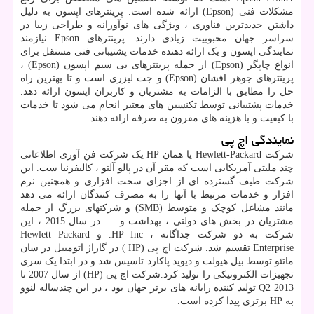
مشکلات فنی (
Epson
) ارائه شده است. پرینترهای اپسون به دلیل
داشتن جدیدترین فناوری ، ویژگی های نوآورانه و طراحی زیبا در
سراسر جهان محبوبیت زیادی دارند. پرینترهای
Epson
نیازمند
نمایندگی اپسون و یک ارائه دهنده خدمات پشتیبانی فنی مستقل برای
انواع چاپگر (
Epson
) از جمله پرینترهای بی سیم اپسون (
Epson
) ،
پرینترهای جوهر افشان (
Epson
) و جت لیزری است و تا بهترین راه
حل را مطابق با الزامات به مشتریان و کاربران اپسون ارائه دهد.
خدمات پشتیبانی توسط تکنسین های معتبر انجام می شود تا خدمات
با کیفیت و با هزینه های مقرون به صرفه ارائه دهند.
نمایندگی اچ پی
شرکت
Hewlett-Packard
یا همان
HP
یک شرکت فن آوری اطلاعاتی
چند ملیتی آمریکایی است که مقر آن در پالو آلتو ، کالیفرنیا ست. این
شرکت طیف گسترده ای از اجزای سخت افزاری و همچنین نرم
افزار و خدمات مرتبط با آنها را به مصرف کنندگان ارائه می دهد
مانند مشاغل کوچک و متوسط (
SMB
) و شرکتهای بزرگ از جمله
مشتریان در بخش های دولتی ، بهداشت و .... در سال 2015 ، این
شرکت به دو شرکت جداگانه ،
HP Inc
. و
Hewlett Packard
Enterprise
تقسیم شد. شرکت اچ پی (
HP
) در گاراژ اتومبیل در سان
ماتئو توسط بیل هیولت و دیوید پاکارد تاسیس شد و در ابتدا یک سری
تجهیزات الکترونیکی را تولید کرد.شرکت اچ پی
(HP)
از سال 2007 تا
Q2 2013
تولید کننده رایانه های برتر جهان بود ، در این چندساله لنوو
به
HP
برتری پیدا کرده است.