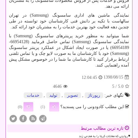
فروش و خدمات پس از فروش محصولات سامسونگ را به مشتریان
ارائه می دهد.
نمایندگی ماشین های اداری سامسونگ (
Samsung
) در تهران
سالهاست با تکیه بر دانش فنی کارشناسان خود توانسته در طی
چندین دهه فعالیت خود بهترین خدمات را به مشتریان خود ارائه کند.
شما میتوانید به منظور خرید پرینترهای سامسونگ (Samsung) با
نمایندگی سامسونگ (Samsung) تماس حاصل فرمایید (66954128-
66954189) یا در صورت ایجاد اشکال در عملکرد پرینتر سامسونگ
(Samsung) خود با کارشناسان ما به صورت لایو چک و یا تماس تلفنی
ارتباط برقرار کنید تا کارشناسان ما شما را در خوصوص مشکل پیش
آمده راهنمایی کنند.
1398/08/15
12:04:45
4646
/ 5
5.0
تگهای خبر:
رپورتاژ
,
تصویر
,
تولید
,
خدمات
این مطلب کادودونی را می پسندید؟
(0)
(1)
تازه ترین مطالب مرتبط
روایتی که معادلات کربلا را به هم می زند