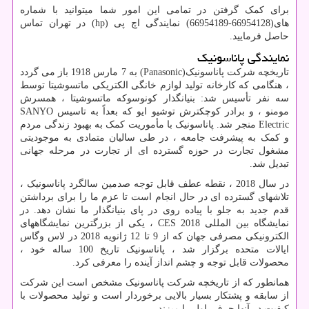
برای کمک گرفتن در تمامی این امور شما میتوانید با شماره
های(66954128-66954189) نمایندگی اچ پی
hp)
) در تهران تماس
حاصل فرمایید.
نمایندگی پاناسونیک
تاریخچه شرکت پاناسونیک(
Panasonic
) به 7 مارس 1918 باز می گردد
، هنگامی که کارخانه تولید لوازم خانگی الکتریکی ماتسوشیتا توسط
سه نفر تأسیس شد: بنیانگذار کونوسوکه ماتسوشیتا ، همسرش
مومنو ، و برادر کوچکترش توشیو ایو که بعداً به تاسیس
SANYO
Electric
منجر شد. پاناسونیک با مأموریت کمک به بهبود زندگی مردم
و کمک به پیشرفت جامعه ، در طی سالیان متمادی به موجودیتی
مشغول تجارت در حوزه گسترده ای از تجارت در مرحله جهانی
تبدیل شد.
در سال 2018 ، نقطه عطف قابل توجه صدمین سالگرد پاناسونیک ،
تلاشهای گسترده ای در حال انجام است تا عزم ما را برای برداشتن
قدم جدید به جلو با پیاده روی در پای بنیانگذار ما نشان دهد. در
نمایشگاه بین المللی
CES 2018
، یکی از بزرگترین نمایشگاههای
الکترونیکی مصرفی جهان که از 9 تا 12 ژانویه 2018 در لاس وگاس
ایالات متحده برگزار شد ، پاناسونیک تاریخ 100 ساله خود ،
محصولات قابل توجه و چشم انداز آینده را معرفی کرد.
همانطور که از تاریخچه شرکت پاناسونیک مشخص است این شرکت
از سابقه و پشتکار بسیار بالایی برخوردار است و تولید محصولات با
کیفیت در آنها حرف اول را میزند.