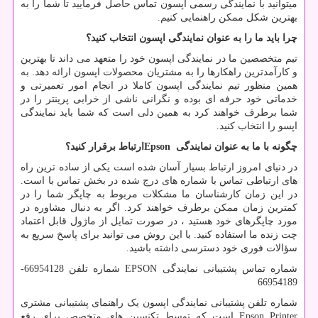
میتوانید با نمایندگی رسمی اپسون تماس حاصل فرمایید تا شما را به
بهترین شکل ممکن راهنمایی کنیم.
چرا باید ما را به عنوان نمایندگی اپسون انتخاب کنید؟
تیم متخصصین ما در نمایندگی اپسون خود را متعهد می داند تا بهترین
و کارآمدترین راهکارها را به مشتریان محصولات اپسون ارائه دهد. به
همین منظور تیم نمایندگی اپسون کاملا در انجام امور تعمیرتی و
خدماتی خود حرفه ای بوده و نگرانی ناشی از خرابی پرینتر را در
شما برطرف خواهند کرد به همین دلی است که شما باید نمایندگی
اپسو را انتخاب کنید.
چگونه با ما به عنوان نمایندگی
Epson
ارتباط برقرار کنید؟
در دنیای امروز ارتباط بسیار آسان شده است یکی از ساده ترین راه
های ارتباطی تماس با شماره های درج شده در بخش تماس با است.
در این زمان کارشناسان ما مشکلات مربوط به چاپگر شما را در
کمترین زمان ممکن برطرف خواهند کرد. اگر به دنبال مشاوره در
مورد چاپگرهای خود هستید ، در صورت تمایل از ماژول قابل اعتماد
چت زنده ما استفاده کنید. با این روش می توانید برای پاسخ سریع به
سؤالات فوری خود دسترسی داشته باشید.
شماره تماس پشتیبانی نمایندگی
EPSON
شماره تلفن 66954128-
66954189
شماره تلفن پشتیبانی نمایندگی اپسون یک راهنمای پشتیبانی مشتری
Epson Printer
است که توسط تکنسین های متخصص برای رفع