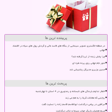
پربیننده ترین ها
در منطقه خاکستری تصویر سینمایی از بنگاه های فاسد مالی و گردش پول های سیاه در اقتصاد
جهانی
چرا پخش زنده از ثریا گرفته شد؟
شور جام جهانی روی پرده نقره ای
حسین وزیری مدیرکل پشتیبانی شد
پربحث ترین ها
اخطار تداوم بارندگی های تابستانه و رعدوبرق در 4 استان تا چهارشنبه
روایتی که معادلات کربلا را به هم می زند
عراقچی در پیامی درگذشت ابوالقاسم قاسم زاده را تسلیت گفت
مریم همتیان بازیگر جوان سینما و تئاتر درگذشت