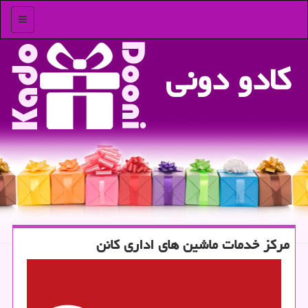
منو
كادو دونی
مركز خدمات ماشین های اداری كانن