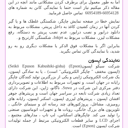
اما به طور معمول برای برطرف کردن مشکلاتی مانند انچه در این
مقاله ذکر میکنیم نیاز است حتما با نمایندگی کانن به شماره های
66954128-66954189 تماس حاصل فرمایید.
نمایش خطا در صفحه نمایش چاپگر، شکستگی غلطک ها و یا گیر
کردن آنها در زمان کشیدن کاغذ به داخل پرینتر، مشکلات مربوط به
دانلود درایور و نصب درایور، عدم نصب پرینتر به دستگاه، رفع
مشکلات لیزر، مشکلات مربوط به
Inkjet
، شکستگی کارتریج و..
بنابراین اگر با مشکلات فوق الذکر یا مشکلات دیگری رو به رو
شدید، با نمایندگی کانن تماس بگیرید.
نمایندگی اپسون
شرکت سیکو اپسون(
Epson
) (Seikō Epuson Kabushiki-gisha)
(اپسون مخفف " چاپگر الکترونیکی" است) ، یا به سادگی اپسون،
یک شرکت الکترونیکی ژاپنی و یکی از بزرگترین تولید کنندگان چاپگر
رایانه در جهان است. و تجهیزات مربوط به اطلاعات و تصویربرداری
دفتر مرکزی این شرکت در
Suwa
، ناگانو، ژاپن، این شرکت دارای
تعداد زیادی شرکت تابعه در سراسر جهان است و پرینترهای جوهر
افشان اپسون ، پرینترهای لیزری اپسون، اسکنر اپسون، رایانه های
رومیزی، مشاغل، پروژکتورهای چند رسانه ای و سینمای خانگی ،
تلویزیون های بزرگ خانگی، روبات ها و تجهیزات اتوماسیون صنعتی
را تولید می کند. چاپگرهای اسکناس، لپ تاپ ، مدارهای مجتمع ،
اجزای
LCD
و سایر قطعات الکترونیکی مرتبط از جمله تولیدات
شرکت اپسون (
Epson
) است.