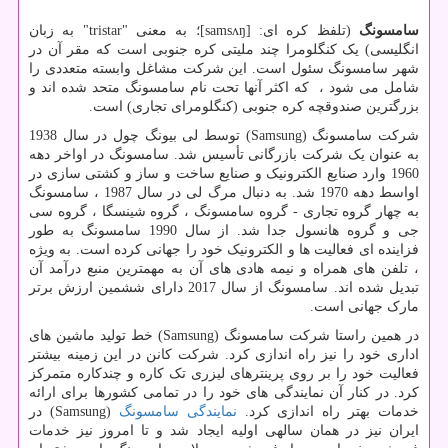
سامسونگ
(تلفظ کره ای: [
samsʌŋ
]؛ به معنی "
tristar
" به زبان
انگلیسی) یک کنگلومرا چند ملیتی کره جنوبی است که مقر آن در
شهر سامسونگ سئول است. این شرکت مشاغل وابسته متعددی را
شامل می شود ، که اکثر آنها تحت نام سامسونگ متحد شده اند و
بزرگترین صندوقچه کره جنوبی (کنگلومرای تجاری) است.
شرکت سامسونگ (
Samsung
) توسط لی بیونگ چول در سال 1938
به عنوان یک شرکت بازرگانی تأسیس شد. سامسونگ در اواخر دهه
1960 وارد صنایع الکترونیک و صنایع ساخت و ساز و کشتی سازی در
اواسط دهه 1970 شد. به دنبال مرگ لی در سال 1987 ، سامسونگ
به چهار گروه تجاری - گروه سامسونگ ، گروه شینسگا ، گروه سی
جی و گروه هانسول جدا شد. از سال 1990 سامسونگ به طور
فزاینده ای فعالیت ها و الکترونیک خود را جهانی کرده است. به ویژه
، تلفن های همراه و نیمه هادی های آن به مهمترین منبع درآمد آن
تبدیل شده اند. سامسونگ از سال 2017 دارای ششمین ارزش برتر
مارک جهانی است.
در همین راستا شرکت سامسونگ (
Samsung
) خط تولید ماشین های
اداری خود را نیز راه اندازی کرد. شرکت کانن در این زمینه بیشتر
فعالیت خود را بر روی پرینترهای لیزری تک کاره و چندکاره متمرکز
کرد. در کنار آن نمایندگی های خود را در تمامی کشورها برای ارائه
خدمات بهتر راه اندازی کرد.
نمایندگی سامسونگ
(
Samsung
) در
ایران نیز در همان سالهی اولیه ایجاد شد و تا امروز نیز خدمات