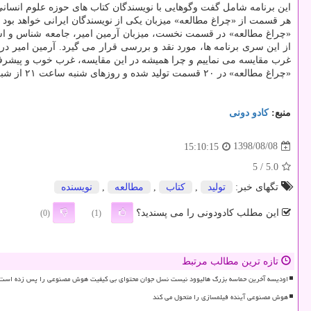
این برنامه شامل گفت وگوهایی با نویسندگان كتاب های حوزه علوم انسانی 
هر قسمت از «چراغ مطالعه» میزبان یكی از نویسندگان ایرانی خواهد بود 
«چراغ مطالعه» در قسمت نخست، میزبان آرمین امیر، جامعه شناس و استاد د
غرب مقایسه می نماییم و چرا همیشه در این مقایسه، غرب خوب و پیشرفته
«چراغ مطالعه» در ۲۰ قسمت تولید شده و روزهای شنبه ساعت ۲۱ از شبكه چهار سیما پخش می شود. بازپخش این برنامه، یكشنبه ها ساعت ۱۰ و دوشنبه ها ساعت ۱۳ از آنتن این شبكه پخش می شود.
منبع:
كادو دونی
1398/08/08
15:10:15
/ 5
5.0
تگهای خبر:
تولید
,
كتاب
,
مطالعه
,
نویسنده
این مطلب کادودونی را می پسندید؟
(0)
(1)
تازه ترین مطالب مرتبط
اودیسه آخرین حماسه بزرگ هالیوود نیست نسل جوان محتوای بی کیفیت هوش مصنوعی را پس زده است
هوش مصنوعی آینده فیلمسازی را متحول می کند