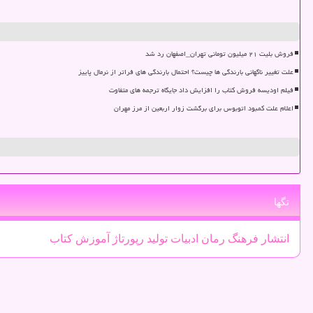
فروش بلیت ۲۱ میلیون تومانی تهران_اصفهان رد شد
علت تغییر ناگهانی بارندگی ها چیست؟ احتمال بارندگی های فراتر از نرمال پاییز
فیلم اودیسه فروش کتاب را افزایش داد جایگاه ترجمه های متفاوت
اعلام علت کمبود اتوبوس برای برگشت زوار اربعین از مرز مهران
تگها
انتشار
فرهنگ
رمان
ادبیات
تولید
رپورتاژ
آموزش
كتاب