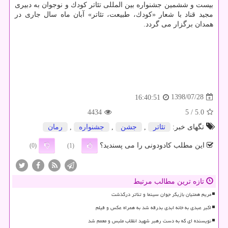
بیست و ششمین جشنواره بین المللی تئاتر كودك و نوجوان به دبیری
مجید قناد با شعار «كودك، طبیعت، تئاتر» آبان ماه سال جاری در
همدان برگزار می گردد.
1398/07/28
16:40:51
4434
/ 5
5.0
تگهای خبر:
تئاتر
,
جشن
,
جشنواره
,
رمان
این مطلب کادودونی را می پسندید؟
(0)
(1)
تازه ترین مطالب مرتبط
مریم همتیان بازیگر جوان سینما و تئاتر درگذشت
اکبر عبدی به خانه ابدی بدرقه شد به همراه عکس و فیلم
نویسنده ای که به دست رهبر شهید انقلاب ملبس و معمم شد