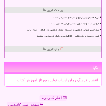
پربحث ترین ها
مریم همتیان بازیگر جوان سینما و تئاتر درگذشت
فروش بلیت ۲۱ میلیون تومانی تهران_اصفهان رد شد
علت تغییر ناگهانی بارندگی ها چیست؟ احتمال بارندگی های فراتر از نرمال پاییز
فیلم اودیسه فروش کتاب را افزایش داد جایگاه ترجمه های متفاوت
جدیدترین ها
تگها
انتشار
فرهنگ
رمان
ادبیات
تولید
رپورتاژ
آموزش
كتاب
اخبار کادو دونی
صفحه اصلی کادودونی