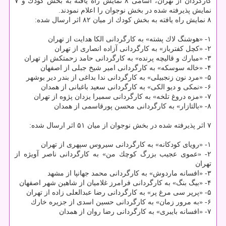
كارگردان از تهران، اسامی ۸ نمایش راه یافته به بخش كودك و ۷
نمایش پذیرفته شده در بخش نوجوان را اعلام نمودند.
۸ نمایش راه یافته به بخش كودك از میان ۸۲ اثر ارسال شده:
۱- «هوشنگ لاك پشته» به كارگردانی الكا هدایت از تهران
۲- «كچل كفترباز» به كارگردانی آزاده انصاری از تهران
۳- «مبارك و قالیچه پرنده» به كارگردانی حامد زحمتكش از تهران
۴- «خاله سوسكه» به كارگردانی امیر شیخ جبلی از اصفهان
۵- «مرد نون زنجبیلی» به كارگردانی ندا بداغی از بندر دیر بوشهر
۶- «نمكی و دیو الكی» به كارگردانی سعید باغبانی از همدان
۷- «مزه دروغ تلخه» به كارگردانی سمیرا یزدان پژوه از تهران
۸- «بالتازار» به كارگردانی محسن پورقاسمی از همدان
۷ اثر پذیرفته شده در بخش نوجوان از میان ۵۱ اثر ارسال شده:
۱- «رویای كودكانه» به كارگردانی سیروس سپهری از تهران
۲- «عموی عجیب بزرگ كوچك من» به كارگردانی ناصر آویژه از
تهران
۳- «افسانه ماردوش» به كارگردانی محمد جهانپا از مشهد
۴- «بیگ بنگ» به كارگردانی فرامرز غلامیان از شاهین شهر اصفهان
۵- «پرپر سی مرغ پر» به كارگردانی رضا عبدالعلی زاده از تهران
۶- «به مرور زمان» به كارگردانی حسین اسدی از جزیره خارك
۷- «افسانه بایبری» به كارگردانی رضا روان از همدان