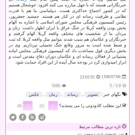
خبرنگارانی هستند كه با جهل مبارزه می كنند افزود: خوشحال هستیم
كه در كشور اجتماع حداكثری هست. دیپلماسی ما هم با قدرت
نظامی و ظرفیت رسانه ای در كنار هم هستند. جمشید جعفرپور،
رئیس كمیسیون فرهنگی مجلس شورای اسلامی با اشاره به الهام
بخش بودن واقعه كربلا در جنگ عراق با ایران اظهار داشت: زنان و
مردان ما از شخصیت های مختلف واقعه گربلا الهام گرفتند و
خبرنگاران و عكاسان هم سبب شدند بتوانیم مثل واقعه كربلا كه ثبت
و ضبط شده است به مرور وقایع جنگ تحمیلی بپردازیم. وی در
بخش دیگری قول مساعدت داد كه كمیسیون فرهنگی مجلس اماده
پشتیبانی از فعالان رسانه ای و عكاسان دوران دفاع مقدس است و
ابراز امیدواری كرد در بودجه سال آینده از این افراد حمایت شود.
1398/07/06
23:02:01
5105
/ 5
5.0
تگهای خبر:
تصویر
,
رسانه
,
رمان
,
عكس
این مطلب کادودونی را می پسندید؟
(0)
(1)
تازه ترین مطالب مرتبط
روایتی که معادلات کربلا را به هم می زند