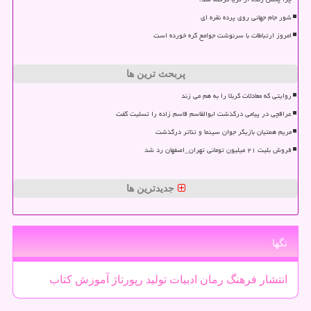
شور جام جهانی روی پرده نقره ای
امروز ارتباطات با سرنوشت جوامع گره خورده است
پربحث ترین ها
روایتی که معادلات کربلا را به هم می زند
عراقچی در پیامی درگذشت ابوالقاسم قاسم زاده را تسلیت گفت
مریم همتیان بازیگر جوان سینما و تئاتر درگذشت
فروش بلیت ۲۱ میلیون تومانی تهران_اصفهان رد شد
جدیدترین ها
تگها
انتشار
فرهنگ
رمان
ادبیات
تولید
رپورتاژ
آموزش
كتاب