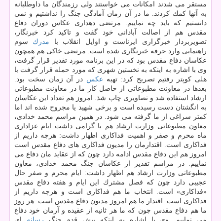
مستقر می شدند امكانات می خواستند ولی رزمندگان ما داوطلبانه
به آنها كمك كردند. ما در آن زمان آمادگی جنگ را نداشتیم و نمی
دانستیم كه باید چه نماییم. مرتضی دهداری عكاس دوران دفاع
مقدس هم از اصالت آبادانی خود گفت و تاكید كرد خبرنگار،
تصویربردار خبرگزاری ایرناست و اوایل انقلاب با
مدرك
سوم
راهنمایی وارد حرفه خبرنگاری شده است. مرتضی خاكی هم همچون
عكاسان دفاع مقدس بود كه در این برنامه مورد تقدیر قرار گرفت،
وی با اشاره به اینكه به نخستین شهری كه مورد حمله قرار گرفت با
هلی كوپتر رفتیم تصریح كرد: تهیه
عكس
در آن زمان سخت بود.
بعدها در معاونت مطبوعاتی از حاصل كار ما در معاونت مطبوعاتی
ارشاد استفاده شد و تصاویری چاپ شذ. امروز هم تعداد این عكاسان
به انگشتان دست رسیده است و برخی شهید یا مجروح شده اند اما
كمتر سراغی از ما گرفته می شود. در همین مراسم محمد خدادی،
معاون مطبوعاتی وزارت ارشاد هم با گرامی داشت ایام عزاداری
ماه محرم و صفر و اهمیت فداكاری اظهار داشت: هرچه داریم از
فداكاری است. اقتدارمان را مدیون فداكاری های دفاع مقدس است
امروز هم این دفاع مقدس ادامه دارد چون كه از عقاید مان دفاع می
نماییم. در مراسم تقدیر از عكاسان جنگ محمد خدادی، معاون
مطبوعاتی وزارت ارشاد هم اظهار داشت: ایام محرم و صفر حال
عجیبی دارد چون كه فصل مشترك این ایام و هفته دفاع مقدس
«فداكاری» است. انتخاب ما هم فداكاری است و هرچه داریم از
فداكاری است. اقتدار ما هم امروز مدیون دفاع مقدس است. هر روز
ما هم دفاع مقدس چون كه ما هر ثانیه از عقیده و آرمان خود دفاع
می نماییم. وی با اشاره به اینكه پیش قدم جنگ
رسانه
ای