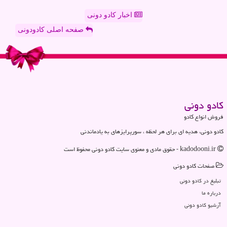
اخبار کادو دونی
صفحه اصلی کادودونی
كادو دونی
فروش انواع کادو
کادو دونی، هدیه ای برای هر لحظه ، سورپرایزهای به یادماندنی
kadodooni.ir - حقوق مادی و معنوی سایت كادو دونی محفوظ است
صفحات كادو دونی
تبلیغ در كادو دونی
درباره ما
آرشیو كادو دونی