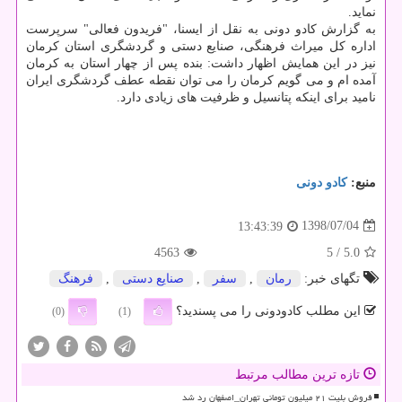
نماید.
به گزارش كادو دونی به نقل از ایسنا، "فریدون فعالی" سرپرست
اداره كل میراث فرهنگی، صنایع دستی و گردشگری استان كرمان
نیز در این همایش اظهار داشت: بنده پس از چهار استان به كرمان
آمده ام و می گویم كرمان را می توان نقطه عطف گردشگری ایران
نامید برای اینكه پتانسیل و ظرفیت های زیادی دارد.
منبع:
كادو دونی
1398/07/04
13:43:39
4563
/ 5
5.0
تگهای خبر:
رمان
,
سفر
,
صنایع دستی
,
فرهنگ
این مطلب کادودونی را می پسندید؟
(0)
(1)
تازه ترین مطالب مرتبط
فروش بلیت ۲۱ میلیون تومانی تهران_اصفهان رد شد