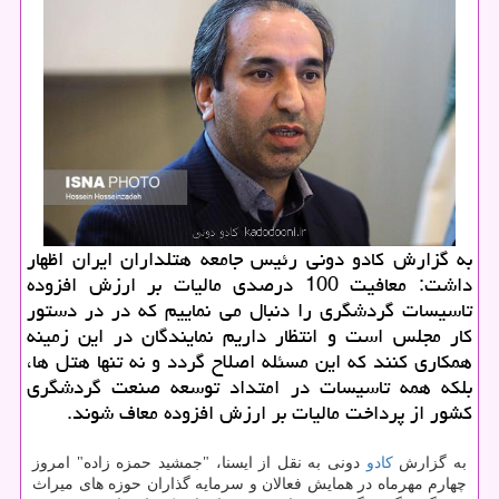
به گزارش كادو دونی رئیس جامعه هتلداران ایران اظهار
داشت: معافیت 100 درصدی مالیات بر ارزش افزوده
تاسیسات گردشگری را دنبال می نماییم كه در در دستور
كار مجلس است و انتظار داریم نمایندگان در این زمینه
همكاری كنند كه این مسئله اصلاح گردد و نه تنها هتل ها،
بلكه همه تاسیسات در امتداد توسعه صنعت گردشگری
كشور از پرداخت مالیات بر ارزش افزوده معاف شوند.
به گزارش
كادو
دونی به نقل از ایسنا، "جمشید حمزه زاده" امروز
چهارم مهرماه در همایش فعالان و سرمایه گذاران حوزه های میراث