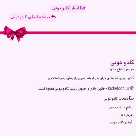
اخبار کادو دونی
صفحه اصلی کادودونی
كادو دونی
فروش انواع کادو
کادو دونی، هدیه ای برای هر لحظه ، سورپرایزهای به یادماندنی
kadodooni.ir - حقوق مادی و معنوی سایت كادو دونی محفوظ است
صفحات كادو دونی
تبلیغ در كادو دونی
درباره ما
آرشیو كادو دونی