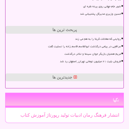
شور جام جهانی روی پرده نقره ای
حسین وزیری مدیرکل پشتیبانی شد
پربحث ترین ها
روایتی که معادلات کربلا را به هم می زند
عراقچی در پیامی درگذشت ابوالقاسم قاسم زاده را تسلیت گفت
مریم همتیان بازیگر جوان سینما و تئاتر درگذشت
فروش بلیت ۲۱ میلیون تومانی تهران_اصفهان رد شد
جدیدترین ها
تگها
انتشار
فرهنگ
رمان
ادبیات
تولید
رپورتاژ
آموزش
كتاب