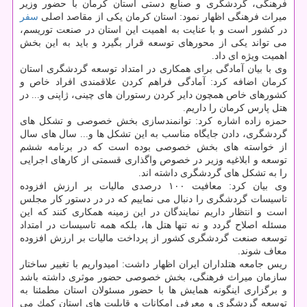
فرهنگی، گردشگری و صنایع دستی استان كرمان با حضور وزیر
میراث فرهنگی اظهار نمود: استان كرمان یكی از مقاصد اصلی
سفر
در كشور است و با عنایت به اهمیت این استان در صنعت توریسم،
می تواند یكی از محورهای توسعه قرار بگیرد و باید به این بخش
اهمیت ویژه ای داد.
وی با بیان آمادگی برای همكاری در امتداد توسعه گردشگری استان
كرمان اضافه كرد: آمادگی فراهم كردن علاقمندی افراد خاص و
كشورهای خاص همچون دایر كردن رستوران های چینی، ژاپنی و... در
هتل پارس كرمان را داریم.
حمزه زاده اشاره كرد: توانمندسازی بخش خصوصی و تشكل های
گردشگری، دادن جایگاه مناسب به این تشكل ها و... سال های سال
از خواسته های بخش خصوصی بوده است كه در برنامه ششم
توسعه و ابلاغیه وزیر در خصوص واگذاری قسمتی از كارهای اجرایی
را به تشكل های گردشگری داشته اند.
وی بیان كرد: معافیت ۱۰۰ درصدی مالیات بر ارزش افزوده
تاسیسات گردشگری را دنبال می نماییم كه در در دستور كار مجلس
است و انتظار داریم نمایندگان در این زمینه همكاری كنند كه این
مسئله اصلاح گردد و نه تنها هتل ها، بلكه همه تاسیسات در امتداد
توسعه صنعت گردشگری كشور از پرداخت مالیات بر ارزش افزوده
معاف شوند.
ریس جامعه هتلداران ایران اظهار داشت: امیدواریم با تغییر ساختار
سازمان میراث فرهنگی، بخش خصوصی حضور موثری داشته باشد
و برگزاری اینگونه همایش ها با حضور مسئولان استان مطمئنا به
توسعه گردشگری و معرفی امكانات و قابلیت های استان كمك می