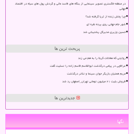
در منطقه خاکستری تصویر سینمایی از بنگاه های فاسد مالی و گردش پول های سیاه در اقتصاد
جهانی
چرا پخش زنده از ثریا گرفته شد؟
شور جام جهانی روی پرده نقره ای
حسین وزیری مدیرکل پشتیبانی شد
پربحث ترین ها
روایتی که معادلات کربلا را به هم می زند
عراقچی در پیامی درگذشت ابوالقاسم قاسم زاده را تسلیت گفت
مریم همتیان بازیگر جوان سینما و تئاتر درگذشت
فروش بلیت ۲۱ میلیون تومانی تهران_اصفهان رد شد
جدیدترین ها
تگها