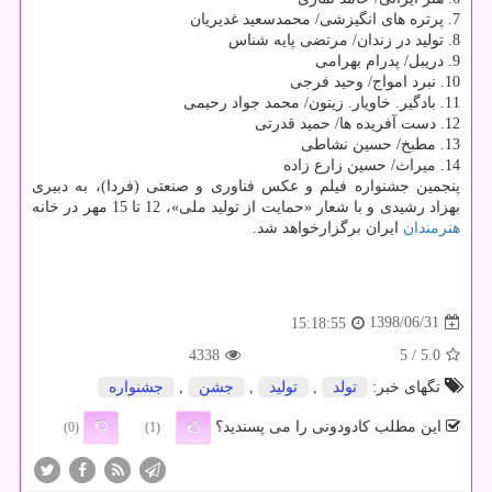
7. پرتره های انگیزشی/ محمدسعید غدیریان
8. تولید در زندان/ مرتضی پایه شناس
9. دریبل/ پدرام بهرامی
10. نبرد امواج/ وحید فرجی
11. بادگیر. خاویار. زیتون/ محمد جواد رحیمی
12. دست آفریده ها/ حمید قدرتی
13. مطبخ/ حسین نشاطی
14. میراث/ حسین زارع زاده
پنجمین جشنواره فیلم و عكس فناوری و صنعتی (فردا)، به دبیری
بهزاد رشیدی و با شعار «حمایت از تولید ملی»، 12 تا 15 مهر در خانه
هنرمندان
ایران برگزارخواهد شد.
1398/06/31
15:18:55
4338
/ 5
5.0
تگهای خبر:
تولد
,
تولید
,
جشن
,
جشنواره
این مطلب کادودونی را می پسندید؟
(0)
(1)