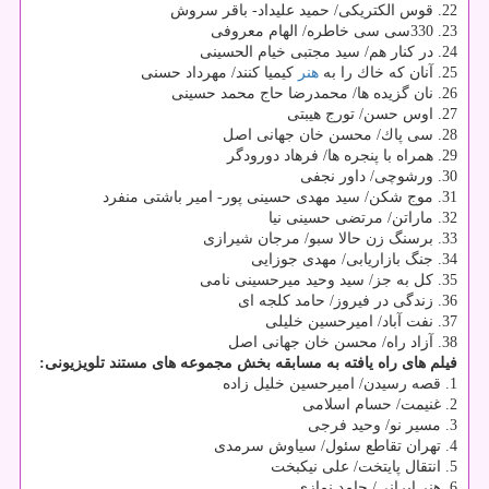
22. قوس الكتریكی/ حمید علیداد- باقر سروش
23. 330سی سی خاطره/ الهام معروفی
24. در كنار هم/ سید مجتبی خیام الحسینی
25. آنان كه خاك را به
هنر
كیمیا كنند/ مهرداد حسنی
26. نان گزیده ها/ محمدرضا حاج محمد حسینی
27. اوس حسن/ تورج هیبتی
28. سی پاك/ محسن خان جهانی اصل
29. همراه با پنجره ها/ فرهاد دورودگر
30. ورشوچی/ داور نجفی
31. موج شكن/ سید مهدی حسینی پور- امیر باشتی منفرد
32. ماراتن/ مرتضی حسینی نیا
33. برسنگ زن حالا سبو/ مرجان شیرازی
34. جنگ بازاریابی/ مهدی جوزایی
35. كل به جز/ سید وحید میرحسینی نامی
36. زندگی در فیروز/ حامد كلجه ای
37. نفت آباد/ امیرحسین خلیلی
38. آزاد راه/ محسن خان جهانی اصل
فیلم های راه یافته به مسابقه بخش مجموعه های مستند تلویزیونی:
1. قصه رسیدن/ امیرحسین خلیل زاده
2. غنیمت/ حسام اسلامی
3. مسیر نو/ وحید فرجی
4. تهران تقاطع سئول/ سیاوش سرمدی
5. انتقال پایتخت/ علی نیكبخت
6. هنر ایرانی/ حامد نمازی