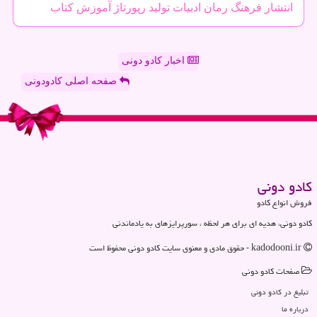
انتشار
فرهنگ
رمان
ادبیات
تولید
رپورتاژ
آموزش
كتاب
اخبار کادو دونی
صفحه اصلی کادودونی
كادو دونی
فروش انواع کادو
کادو دونی، هدیه ای برای هر لحظه ، سورپرایزهای به یادماندنی
kadodooni.ir - حقوق مادی و معنوی سایت كادو دونی محفوظ است
صفحات كادو دونی
تبلیغ در كادو دونی
درباره ما