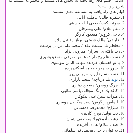
اسامی فیلم های راه یافته به بخش های مستند و مجموعه مستند به
شرح زیر است:
فیلم های راه یافته به مسابقه بخش مستند:
1. سفره خالی/ فاطمه آتانی
2. سرتیفیكیت/ صفی الله حسینی
3. مغار غلام/ علی بیطرفان
4. ناجی كرونر/ مسعود كارگر
5. خارجی/ مالك شیخی- بهناز رفائیل زاده
6. بخاطر یك مشت علف/ محمدعلی یزدان پرست
7. زیبا بافته ی اسرار/ امیرولی نژاد
8. دست ها روح دارند/ عباس صوفی - سعیدبشیری
9. پا تو كفشتان كردند/ شهاب الدین موسوی
10. شور شیرین/ محمد اسكندرزاده
11. دست ساز/ ایوب مروانی پور
12.
تولد
یك دریاچه/ سعید تارازی
13. مرگ روشن/ مسعود دهنوی
14. كاغذ یك درنگ مچاله/ یاسر طالبی
15. میراث سبز/ علی نیكوكار
16. الماس زاگرس/ سید میكاییل موسوی
17. سرّاج/ محمدرضا دهستانی
18. تب تولید/ تورج كلانتری
19. دشت آدمخورا/ مصطفی شبان
20. صف سلام/ هادی آفریده
21. به توان داخل/ محمدباقر سلمانی