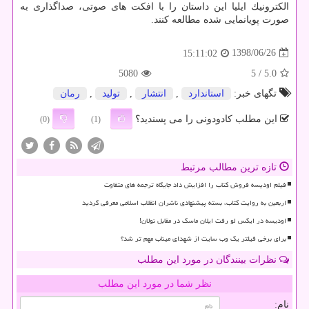
الكترونیك ایلیا این داستان را با افكت های صوتی، صداگذاری به
صورت پویانمایی شده مطالعه كنند.
1398/06/26
15:11:02
5080
/ 5
5.0
تگهای خبر:
استاندارد
,
انتشار
,
تولید
,
رمان
این مطلب کادودونی را می پسندید؟
(0)
(1)
تازه ترین مطالب مرتبط
فیلم اودیسه فروش کتاب را افزایش داد جایگاه ترجمه های متفاوت
اربعین به روایت کتاب، بسته پیشنهادی ناشران انقلاب اسلامی معرفی گردید
اودیسه در ایکس لو رفت ایلان ماسک در مقابل نولان!
برای برخی فیلتر یک وب سایت از شهدای میناب مهم تر شد؟
نظرات بینندگان در مورد این مطلب
نظر شما در مورد این مطلب
نام: