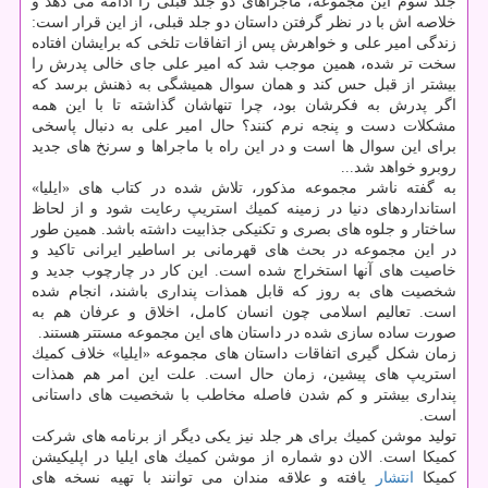
جلد سوم این مجموعه، ماجراهای دو جلد قبلی را ادامه می دهد و
خلاصه اش با در نظر گرفتن داستان دو جلد قبلی، از این قرار است:
زندگی امیر علی و خواهرش پس از اتفاقات تلخی كه برایشان افتاده
سخت تر شده، همین موجب شد كه امیر علی جای خالی پدرش را
بیشتر از قبل حس كند و همان سوال همیشگی به ذهنش برسد كه
اگر پدرش به فكرشان بود، چرا تنهاشان گذاشته تا با این همه
مشكلات دست و پنجه نرم كنند؟ حال امیر علی به دنبال پاسخی
برای این سوال ها است و در این راه با ماجراها و سرنخ های جدید
روبرو خواهد شد...
به گفته ناشر مجموعه مذكور، تلاش شده در كتاب های «ایلیا»
استانداردهای دنیا در زمینه كمیك استریپ رعایت شود و از لحاظ
ساختار و جلوه های بصری و تكنیكی جذابیت داشته باشد. همین طور
در این مجموعه در بحث های قهرمانی بر اساطیر ایرانی تاكید و
خاصیت های آنها استخراج شده است. این كار در چارچوب جدید و
شخصیت های به روز كه قابل همذات پنداری باشند، انجام شده
است. تعالیم اسلامی چون انسان كامل، اخلاق و عرفان هم به
صورت ساده سازی شده در داستان های این مجموعه مستتر هستند.
زمان شكل گیری اتفاقات داستان های مجموعه «ایلیا» خلاف كمیك
استریپ های پیشین، زمان حال است. علت این امر هم همذات
پنداری بیشتر و كم شدن فاصله مخاطب با شخصیت های داستانی
است.
تولید موشن كمیك برای هر جلد نیز یكی دیگر از برنامه های شركت
كمیكا است. الان دو شماره از موشن كمیك های ایلیا در اپلیكیشن
كمیكا
انتشار
یافته و علاقه مندان می توانند با تهیه نسخه های