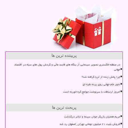
پربیننده ترین ها
در منطقه خاکستری تصویر سینمایی از بنگاه های فاسد مالی و گردش پول های سیاه در اقتصاد
جهانی
چرا پخش زنده از ثریا گرفته شد؟
شور جام جهانی روی پرده نقره ای
امروز ارتباطات با سرنوشت جوامع گره خورده است
پربحث ترین ها
مریم همتیان بازیگر جوان سینما و تئاتر درگذشت
فروش بلیت ۲۱ میلیون تومانی تهران_اصفهان رد شد