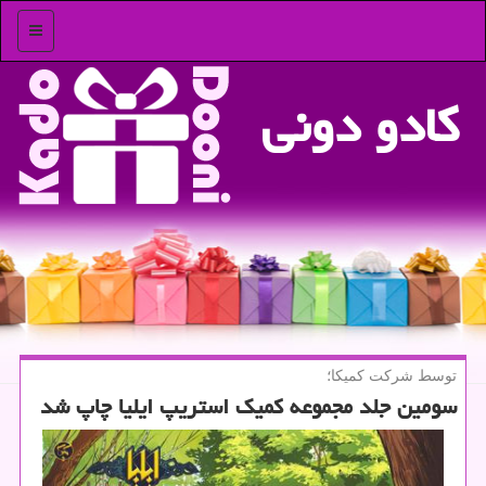
منو
كادو دونی
توسط شركت كمیكا؛
سومین جلد مجموعه كمیك استریپ ایلیا چاپ شد