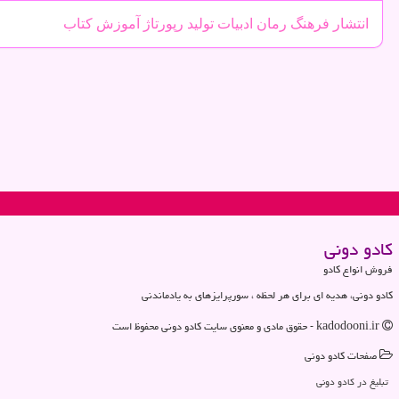
انتشار
فرهنگ
رمان
ادبیات
تولید
رپورتاژ
آموزش
كتاب
كادو دونی
فروش انواع کادو
کادو دونی، هدیه ای برای هر لحظه ، سورپرایزهای به یادماندنی
kadodooni.ir - حقوق مادی و معنوی سایت كادو دونی محفوظ است
صفحات كادو دونی
تبلیغ در كادو دونی