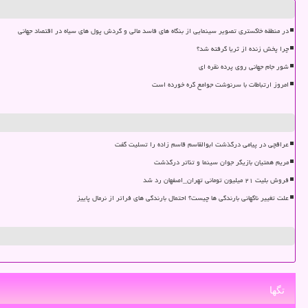
در منطقه خاکستری تصویر سینمایی از بنگاه های فاسد مالی و گردش پول های سیاه در اقتصاد جهانی
چرا پخش زنده از ثریا گرفته شد؟
شور جام جهانی روی پرده نقره ای
امروز ارتباطات با سرنوشت جوامع گره خورده است
عراقچی در پیامی درگذشت ابوالقاسم قاسم زاده را تسلیت گفت
مریم همتیان بازیگر جوان سینما و تئاتر درگذشت
فروش بلیت ۲۱ میلیون تومانی تهران_اصفهان رد شد
علت تغییر ناگهانی بارندگی ها چیست؟ احتمال بارندگی های فراتر از نرمال پاییز
تگها