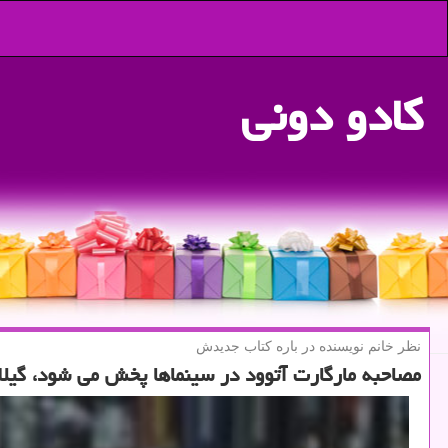
كادو دونی
نظر خانم نویسنده در باره كتاب جدیدش
مصاحبه مارگارت آتوود در سینماها پخش می شود، گیلا