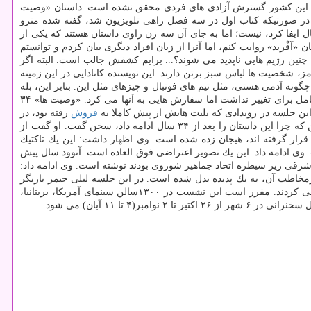
اد دارد در این كشور گسترش آزادی های فردی محقق نشده است. داستان «وصیت
. در صورتیكه كتاب اول در سه فصل راهی تلویزیون شد، گفته شده مترو
ل ایفا كرد، نیست؛ اما به جای آن سه زن راوی داستان هستند كه یكی از
 «آفْرید» روایت كنم، اما آنرا از زبان افراد دیگری بیان كردم و توانستم
ه چنین رژیم هایی ناپدید می شوند؟... برایم كشفش جالب است. البته اگر
 شخصیت ها لباس سبز برتن دارند. این نویسنده كانادایی در این زمینه
نه آدمی هستی، مثل تیم های فوتبال و چیزهای مثل این. بنابر این، بله
ما لباس های جدیدی در این كتاب داریم. این نویسنده یادآوری كرد كه در ساخت سریال از كتاب اصلی با میلر سازنده آن در ارتباط بود و گرچه قدرت كامل برای تغییر نداشت اما سفارش هایی به آنها می كرد. «وصیت ها» ۳۴
این جلسه در رویدادی كه بلیت هایش از پیش كاملا به
فروش
رفته بود، در
كرد و با سمیر احمد روزنامه نگار بی بی سی و نیویورك تایمز به مصاحبه نشست و درباره آثارش، طیف متنوع كتاب هایش و این كه چرا این داستان را بعد از ۳۴ سال ادامه داد، سخن گفت. او گفت از
رار گرفته اند، هیجان زده شده است. وی اظهار داشت: این یك تاكتیك
وی ادامه داد: این یك تصویر اعتراضی فوق العاده است. آتوود سال پیش
بود و خیلی از كشورهای اروپای شرقی زیر سیطره اتحاد جماهیر شوروی بودند نوشته است. وی ادامه داد:
پرمخاطب آن، به یك پدیده بدل شده است. در این جلسه لیلی جیمز بازیگر
مشهور بریتانیایی بخش هایی از كتاب را روخوانی كرد و سالی هاوكینز و آن دوود كه در نقش عمه لیدیا در سریال بازی كرده، هم در صحنه او را همراهی كردند. مقرر است این نشست در ۱۳۰۰سالن سینمای آمریكا، بریتانیا،
ا ۱۱ آبان) می شود.