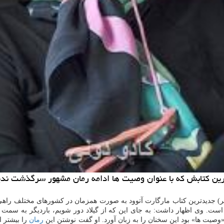
ه ترین كتابش كه با عنوان وصیت ها ادامه رمان مشهور سرگذشت ند
نقل از آسوشیتدپرس، سه شنبه پیش (۱۰ سپتامبر) جدیدترین كتاب مارگارت آتوود به صورت همزمان د
ست. وی اظهار داشت: به جای این كه از گیلاد دور شویم، باردیگر به سمت 
«وصیت ها» بود این سخنان را به زبان آورد. او گفت نوشتن این
رمان
را بیشتر ا