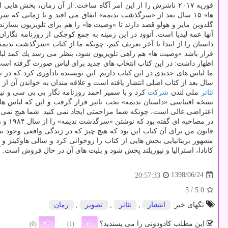
فوریه ۲۰۱۷ ناشرش را از این امر آگاه ساخت. از آن زمان، بخش
ها» ۱۵ سال بعد از «سرگذشت ندیمه» اتفاق می افتد و با زمانی 
گلدوین مایر و هولو قصد دارند تا «وصیت ها» را هم برای تلویزیون بساز
آنها عمه لیدیا است. آتوود در این زمینه به جمع كوچكی از روزنامه نگاران 
داستان را از ابتدا تا آخر تعریف كنم، چونكه ما از كتاب «سرگذشت ندیمه
قرار باشد «وصیت ها» هم راهی تلویزیون شود، بنظر می رسد یك كمد لباس
اظهار داشت: در این كتاب انتخاب های جدید برای لباس صورت گرفته است. 
سال بعد از كتاب اصلی انتشار یافته است و علاقه مندان به خواندن آن از
تئاتر
ملی لندن
شركت
نسخه اقتباسی «داستان ندیمه» تحت تاثیر قرار گرفت و این كه لباس ه
اعتراضی عالی است، چونكه شما مزاحمتی ایجاد نمی كنید. شما هیچ نمی گ
در م
قانون من برای آن كتاب این بود كه هیچ چیز كه در زندگی واقعی وجود ند
كانادا، استرالیا و نیوزیلند پخش شود و بلیت های آن در حال فروش است. آتوود بزودی در تور معرف
1398/06/24
20:57:33
/ 5
5.0
تگهای خبر:
انتشار
,
تئاتر
,
تصویر
,
رمان
این مطلب کادودونی را می پسندید؟
(0)
(1)