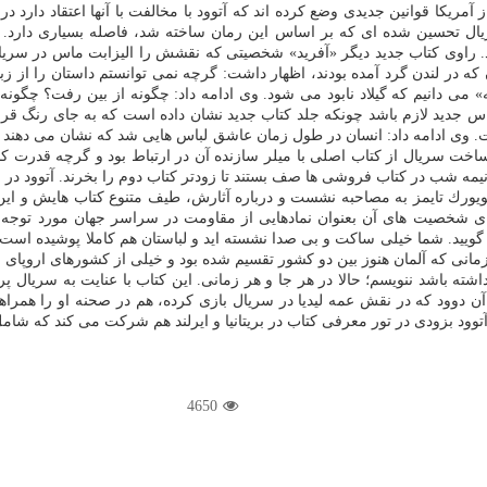
 هایی از آمریكا قوانین جدیدی وضع كرده اند كه آتوود با مخالفت با آنها اعتق
كه سریال تحسین شده ای كه بر اساس این رمان ساخته شد، فاصله بسیاری دارد
ند. راوی كتاب جدید دیگر «آفرید» شخصیتی كه نقشش را الیزابت ماس در سریا
كه در لندن گرد آمده بودند، اظهار داشت: گرچه نمی توانستم داستان را از زبان
» می دانیم كه گیلاد نابود می شود. وی ادامه داد: چگونه از بین رفت؟ چگون
 جدید لازم باشد چونكه جلد كتاب جدید نشان داده است كه به جای رنگ قرمز،
وی ادامه داد: انسان در طول زمان عاشق لباس هایی شد كه نشان می دهند چگو
 نیمه شب در كتاب فروشی ها صف بستند تا زودتر كتاب دوم را بخرند. آتوود در 
ای شخصیت های آن بعنوان نمادهایی از مقاومت در سراسر جهان مورد توجه ق
ویید. شما خیلی ساكت و بی صدا نشسته اید و لباستان هم كاملا پوشیده است. 
صاحبه ای گفته بود كه نوشتن «سرگذشت ندیمه» را از سال ۱۹۸۴ و زمانی كه آلمان هنوز بین دو كشور تقسیم شده 
اشته باشد ننویسم؛ حالا در هر جا و هر زمانی. این كتاب با عنایت به سریال 
ی كتاب در بریتانیا و ایرلند هم شركت می كند كه شامل سخنرانی در ۶ شهر از ۲۶ اكتبر تا ۲ نوامبر(۴ ت
4650