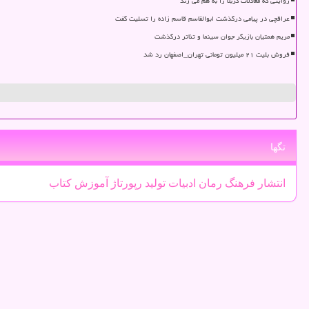
روایتی که معادلات کربلا را به هم می زند
عراقچی در پیامی درگذشت ابوالقاسم قاسم زاده را تسلیت گفت
مریم همتیان بازیگر جوان سینما و تئاتر درگذشت
فروش بلیت ۲۱ میلیون تومانی تهران_اصفهان رد شد
تگها
انتشار
فرهنگ
رمان
ادبیات
تولید
رپورتاژ
آموزش
كتاب