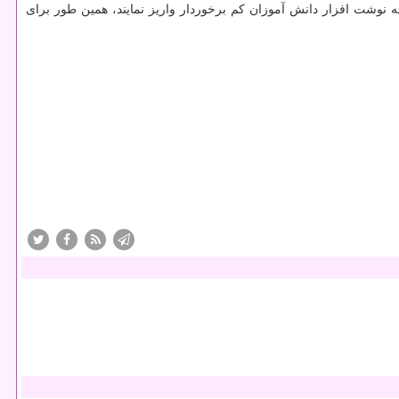
#۱۵*۴۰۳۰* و یا شماره كارت ۶۲۲۱-۰۶۱۲-۱۷۴۸-۰۶۵۸ كمك های نقدی خودرا برای تهیه نوشت افزار دانش آموزان كم برخوردار واریز نمایند، همین طور برای