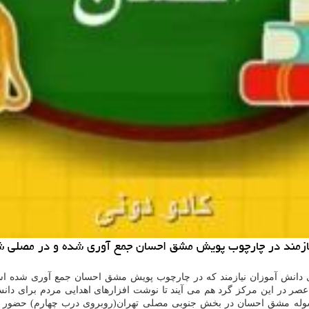
یازمند در چارچوب پویش مشق احسان جمع آوری شده و در مصلی شر
رای دانش آموزان نیازمند كه در چارچوب پویش مشق احسان جمع آوری شد
روع به كار كرد. روزانه ۲۰۰ داوطلب مردمی از ساعت ۹ بامداد تا ۱۸ عصر در این مركز گرد هم می آیند تا نوشت ا
ر سوله مشق احسان در بخش جنوبی مصلی تهران(روبروی درب چهارم) حضور پی