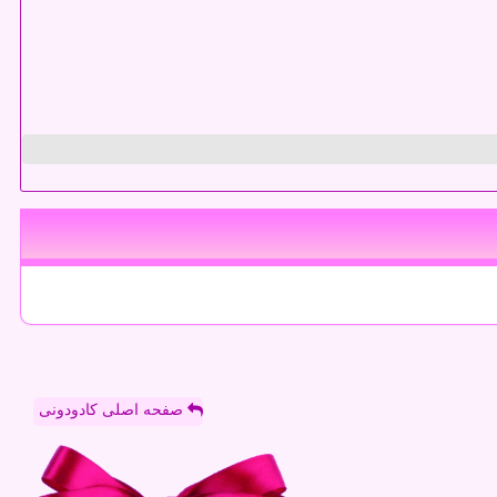
صفحه اصلی کادودونی