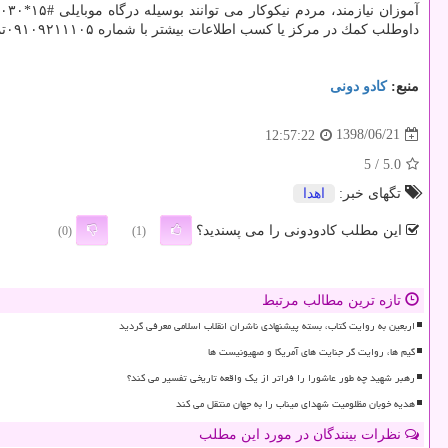
داوطلب كمك در مركز یا كسب اطلاعات بیشتر با شماره ۰۹۱۰۹۲۱۱۱۰۵تماس حاصل كنند.
منبع:
كادو دونی
1398/06/21
12:57:22
/ 5
5.0
تگهای خبر:
اهدا
این مطلب کادودونی را می پسندید؟
(0)
(1)
تازه ترین مطالب مرتبط
اربعین به روایت کتاب، بسته پیشنهادی ناشران انقلاب اسلامی معرفی گردید
گیم ها، روایت گر جنایت های آمریکا و صهیونیست ها
رهبر شهید چه طور عاشورا را فراتر از یک واقعه تاریخی تفسیر می کند؟
هدیه خوبان مظلومیت شهدای میناب را به جهان منتقل می کند
نظرات بینندگان در مورد این مطلب