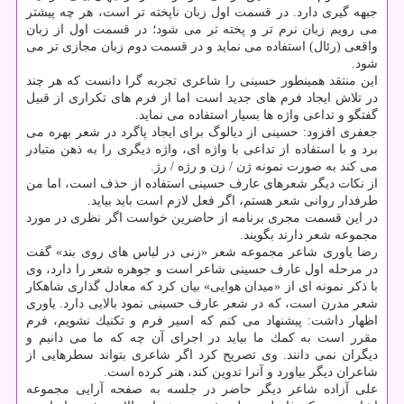
جبهه گیری دارد. در قسمت اول زبان ناپخته تر است، هر چه پیشتر
می رویم زبان نرم تر و پخته تر می شود؛ در قسمت اول از زبان
واقعی (رئال) استفاده می نماید و در قسمت دوم زبان مجازی تر می
شود.
این منتقد همینطور حسینی را شاعری تجربه گرا دانست كه هر چند
در تلاش ایجاد فرم های جدید است اما از فرم های تكراری از قبیل
گفتگو و تداعی واژه ها بسیار استفاده می نماید.
جعفری افزود: حسینی از دیالوگ برای ایجاد پاگرد در شعر بهره می
برد و با استفاده از تداعی با واژه ای، واژه دیگری را به ذهن متبادر
می كند به صورت نمونه ژن / زن و رژه / رژ.
از نكات دیگر شعرهای عارف حسینی استفاده از حذف است، اما من
طرفدار روانی شعر هستم، اگر فعل لازم است باید بیاید.
در این قسمت مجری برنامه از حاضرین خواست اگر نظری در مورد
مجموعه شعر دارند بگویند.
رضا یاوری شاعر مجموعه شعر «زنی در لباس های روی بند» گفت
در مرحله اول عارف حسینی شاعر است و جوهره شعر را دارد، وی
با ذكر نمونه ای از «میدان هوایی» بیان كرد كه معادل گذاری شاهكار
شعر مدرن است، كه در شعر عارف حسینی نمود بالایی دارد. یاوری
اظهار داشت: پیشنهاد می كنم كه اسیر فرم و تكنیك نشویم، فرم
مقرر است به كمك ما بیاید در اجرای آن چه كه ما می دانیم و
دیگران نمی دانند. وی تصریح كرد اگر شاعری بتواند سطرهایی از
شاعران دیگر بیاورد و آنرا تدوین كند، هنر كرده است.
علی آزاده شاعر دیگر حاضر در جلسه به صفحه آرایی مجموعه