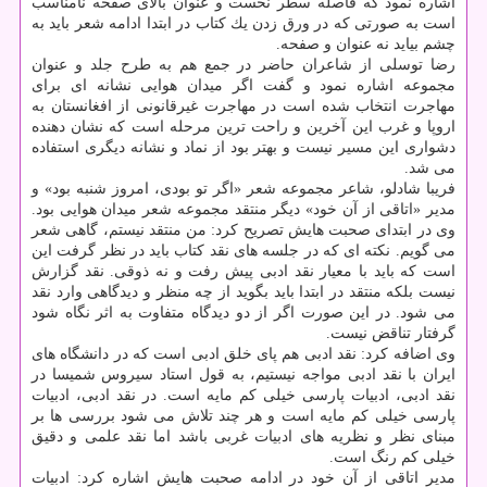
اشاره نمود كه فاصله سطر نخست و عنوان بالای صفحه نامناسب
است به صورتی كه در ورق زدن یك كتاب در ابتدا ادامه شعر باید به
چشم بیاید نه عنوان و صفحه.
رضا توسلی از شاعران حاضر در جمع هم به طرح جلد و عنوان
مجموعه اشاره نمود و گفت اگر میدان هوایی نشانه ای برای
مهاجرت انتخاب شده است در مهاجرت غیرقانونی از افغانستان به
اروپا و غرب این آخرین و راحت ترین مرحله است كه نشان دهنده
دشواری این مسیر نیست و بهتر بود از نماد و نشانه دیگری استفاده
می شد.
فریبا شادلو، شاعر مجموعه شعر «اگر تو بودی، امروز شنبه بود» و
مدیر «اتاقی از آن خود» دیگر منتقد مجموعه شعر میدان هوایی بود.
وی در ابتدای صحبت هایش تصریح كرد: من منتقد نیستم، گاهی شعر
می گویم. نكته ای كه در جلسه های نقد كتاب باید در نظر گرفت این
است كه باید با معیار نقد ادبی پیش رفت و نه ذوقی. نقد گزارش
نیست بلكه منتقد در ابتدا باید بگوید از چه منظر و دیدگاهی وارد نقد
می شود. در این صورت اگر از دو دیدگاه متفاوت به اثر نگاه شود
گرفتار تناقض نیست.
وی اضافه كرد: نقد ادبی هم پای خلق ادبی است كه در دانشگاه های
ایران با نقد ادبی مواجه نیستیم، به قول استاد سیروس شمیسا در
نقد ادبی، ادبیات پارسی خیلی كم مایه است. در نقد ادبی، ادبیات
پارسی خیلی كم مایه است و هر چند تلاش می شود بررسی ها بر
مبنای نظر و نظریه های ادبیات غربی باشد اما نقد علمی و دقیق
خیلی كم رنگ است.
مدیر اتاقی از آن خود در ادامه صحبت هایش اشاره كرد: ادبیات