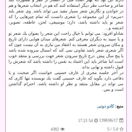
شاعر و صاحب نظر دیگر استفاده كنند كه هم در انتخاب شعرها و هم
در خواندن و نگارش شعر بسیار مفید می تواند باشد. وی شعر بلند
«مریم» از این مجموعه را شعری دانست كه تمام چیزهایی را كه
شعر نو باید داشته باشد، دارد؛ موسیقی، لحن، عاطفه، تصویر،
اندیشه و...
شادلو افزود: می توانم با خیال راحت این شعر را بعنوان یك شعر نو
و یا سپید به دیگران معرفی كنم. شعرهای میدان هوایی دارای تاریخ
و مكان سرودن شعر هستند به اعتقاد من نیازی به آن نیست چون كه
اگر شعری شعر باشد تفاوتی نمی كند كه امسال سروده شده باشد
یا پنج سال پیش. درج تاریخ سرودن شعر جهت بررسی و منتقد خوب
است اما شاعر باید این اعتماد به نفس را داشته باشد كه شعرش را
قبول داشته و نهایی بداند.
در آخر جلسه مجری از عارف حسینی خواست اگر صحبت و یا
دفاعی دارد بگوید كه عارف حسینی گفت یك نویسنده تنها كاری كه
می تواند در مقابل منتقد و نظر او داشته باشد، احترام گذاشتن
است و بس.
منبع:
كادو دونی
1398/06/17
17:21:54
4382
/ 5
5.0