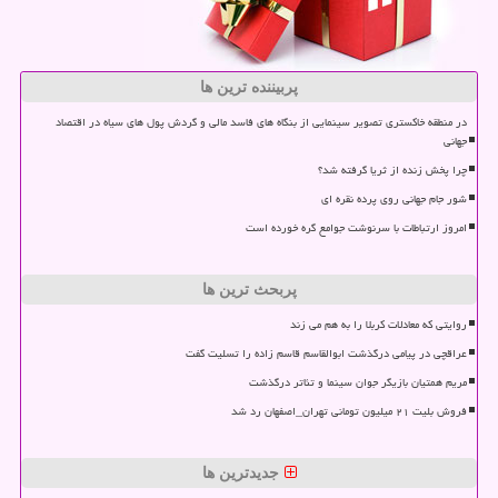
پربیننده ترین ها
در منطقه خاکستری تصویر سینمایی از بنگاه های فاسد مالی و گردش پول های سیاه در اقتصاد
جهانی
چرا پخش زنده از ثریا گرفته شد؟
شور جام جهانی روی پرده نقره ای
امروز ارتباطات با سرنوشت جوامع گره خورده است
پربحث ترین ها
روایتی که معادلات کربلا را به هم می زند
عراقچی در پیامی درگذشت ابوالقاسم قاسم زاده را تسلیت گفت
مریم همتیان بازیگر جوان سینما و تئاتر درگذشت
فروش بلیت ۲۱ میلیون تومانی تهران_اصفهان رد شد
جدیدترین ها