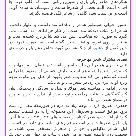
شگردهای شاعر زبان بازی و شیرین زبانی است كه اغلب خوب جا
افتاده است. البته بعضی از شعرها سمت و سویشان به ساده گویی
است و این سبب شده گاهی از شاعرانگی فاصله بگیرند.
حسین خلیلی همینطور شاعر را دغدغه مند دانست و اظهار داشت:
شاعر این كتاب دغدغه مند است، از كنار هر اتفاقی به آسانی نمی
گذرد به صورتی كه مخاطب حس می كند شاعر درد كشیده است و
شاعر از روی تفریح و تفنن شعر نگفته است به صورت نمونه در
حین گفتن از
عشق
، از جنگ هم می گوید، شاعر ذهن باز و دردمندی
دارد.
فضای مشترك شعر مهاجرت
علی جعفری هم در این جلسه اظهار داشت: در فضای شعر مهاجرت
كه بیشتر شعرها شبیه هم است، عارف حسینی از معدود شاعرانی
است كه تلاش می كند متفاوت شعر بگوید، از علل این تفاوت توجه
ویژه او به فرم پردازی در شعر می تواند باشد.
وی در ادامه با مقایسه شعر مولانا و بیدل در سادگی و پیچیدگی بیان
كرد كه گاهی به علت پرداخت و توجه بیش از اندازه به فرم، مفهوم
در سطح شعر می ماند.
جعفری تصریح كرد با توجه زیاد به فرم در صورتیكه معنا از دست
برود موافق نیست و شعرهای این مجموعه را به دو قسمت تقسیم
كرد: از ابتدا تا دو شعر كوتاه در صفحه های ۹۲ و ۹۳ و بقیه تا آخر.
پاره اول شعرها خام تر است و فرم های ساده تری دارد. در قسمت
اول، شاعر تكلیفش با خودش و شعرش مشخص نمی باشد، در
قسمت دوم عاطفه عمیق تر می شود و شاعر در جهان بینی خود یك