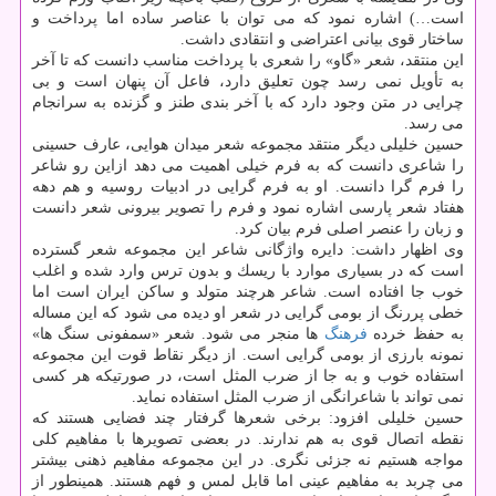
است…) اشاره نمود كه می توان با عناصر ساده اما پرداخت و
ساختار قوی بیانی اعتراضی و انتقادی داشت.
این منتقد، شعر «گاو» را شعری با پرداخت مناسب دانست كه تا آخر
به تأویل نمی رسد چون تعلیق دارد، فاعل آن پنهان است و بی
چرایی در متن وجود دارد كه با آخر بندی طنز و گزنده به سرانجام
می رسد.
حسین خلیلی دیگر منتقد مجموعه شعر میدان هوایی، عارف حسینی
را شاعری دانست كه به فرم خیلی اهمیت می دهد ازاین رو شاعر
را فرم گرا دانست. او به فرم گرایی در ادبیات روسیه و هم دهه
هفتاد شعر پارسی اشاره نمود و فرم را تصویر بیرونی شعر دانست
و زبان را عنصر اصلی فرم بیان كرد.
وی اظهار داشت: دایره واژگانی شاعر این مجموعه شعر گسترده
است كه در بسیاری موارد با ریسك و بدون ترس وارد شده و اغلب
خوب جا افتاده است. شاعر هرچند متولد و ساكن ایران است اما
خطی پررنگ از بومی گرایی در شعر او دیده می شود كه این مساله
به حفظ خرده
فرهنگ
ها منجر می شود. شعر «سمفونی سنگ ها»
نمونه بارزی از بومی گرایی است. از دیگر نقاط قوت این مجموعه
استفاده خوب و به جا از ضرب المثل است، در صورتیكه هر كسی
نمی تواند با شاعرانگی از ضرب المثل استفاده نماید.
حسین خلیلی افزود: برخی شعرها گرفتار چند فضایی هستند كه
نقطه اتصال قوی به هم ندارند. در بعضی تصویرها با مفاهیم كلی
مواجه هستیم نه جزئی نگری. در این مجموعه مفاهیم ذهنی بیشتر
می چربد به مفاهیم عینی اما قابل لمس و فهم هستند. همینطور از