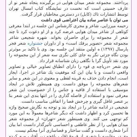
پرداختند. مجموعه شعر میدان هوایی در برگیرنده پنجاه شعر نو از
عارف حسینی است كه نخست در نمایشگاه كتاب امسال تهران
توسط انتشارات تاك (كابل) در دسترس مخاطبان قرار گرفت.
می توان با عناصر ساده بیان اعتراضی قوی داشت
رحیمه میرزایی، شاعر و مجری كارشناس این جلسه در ابتدا معرفی
كوتاهی از شاعر میدان هوایی عرضه كرد و از او دعوت كرد تا چند
شعر از مجموعه را برای حاضران بخواند. شهره شجیعی شاعر
مجموعه شعر «تصویر برفك است» و از داوران
جشنواره
شعر فجر
پارسال (۱۳۹۷) ه اولین منتقد این جلسه بود. وی با تاكید بر موثرتر
بودن نگاه جزئی نگر به جای كلی نگری سه شعر از این مجموعه را
مورد نقد تأویل گرا با نگاهی زبان شناسانه قرار داد.
وی شعر «دریاچه ی قو» را دارای انطباق تصاویر خیالی و تصاویر
واقعی دانست و با بیان این كه موفقیت یك شاعر در اجرا، ایجاز
است، انجام دادن حذف به قرینه لفظی و معنوی در این شعر و سایر
شعرهای مجموعه را موفق دانست. وی همینطور تلاش در ایجاد
موسیقی با استفاده از قافیه و جناس را از خصوصیت این شعر
معرفی نمود و استفاده از فاصله گذاری را در انتها بندی این شعر بنا
بر عنصر غافل گیری و چرخش فضا را اتفاقی مناسب دانست.
شجیعی در ادامه شاعر را در ایجاد بند و توجه به نگارش صحیح واژه
ها تحسین كرد و اظهار داشت كه دیگر شاعرها معمولاً به این مورد
كم توجهی می كنند. وی همینطور شعر «تهران» از مجموعه شعر
میدان هوایی را از نظر عاطفی و احساسی تأثیرگذار دانست اما بیان
آنرا شعاری دانست و گفت ساختار و فضاسازی آنرا محكم نیست.
وی در مقایسه با شعری از فروغ (قلب باغچه زیر آفتاب ورم كرده