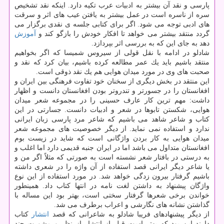
پارسی و نقد آن بیشتر به ادبیات عرب تكیه دارد. اینكه نقد تشخیص
سره از ناسره است در عمل بیشتر به یافتن عیب های اثر و سرقت
های ادبی توجه می شود. اگر برای كتابی جلسه ی نقدی برگزار می
گردد منتقد بیشتر می خواهد تا افكار خودش را بازگو كند و
آموزش
دهد به جای این كه به بررسی اثر بپردازد.
شادلو در ادامه با نقل قولی از سیروس شمیسا كه اگر بخواهیم
منتقد باشیم باید یك عمر مطالعه كرده باشیم، بیان كرد كه نقد و
صحبت های وی در مورد میدان هوایی هم یك نقد ذوقی است.
این منتقد در بخش دیگری از سخنان خود تفاوت فرهنگی بین ایران و
افغانستان را در جسورتر و تندروتر بودن افغانستان دانست و اظهار
داشت: مهم ترین كار عارف حسینی را در مجموعه شعر میدان
هوایی، شكستن تابوها در شعر و ادبیات دانست. جسارتی در این
كتاب و شاعر شاهد می باشیم كه شاعر مرد پارسی زبان ایرانی
ندارد و استفاده نمی نماید. از دیگر خصوصیت های مجموعه شعر
میدان هوایی به كار بردن واژگانی است كه شاید در زیست بوم
افغانستان متداول می باشد اما در ایران جنبه قدیمی دارد اما اغلب و
به درستی در بافتار شعر نشسته است به صورتی كه مثلاً اگر من و
یا شاعر دیگر ایرانی قصد استفاده از آن واژه را در شعری داشته
باشیم گرفتار بیرون زدگی خواهد شد. در مورد استفاده از این نوع
واژگان پیشنهاد به داشتن لغت نامه در انتها كتاب داد. همینطور
خواندن برخی شعرها گرفتار سختی است، بهتر بود این مساله با
گذاشتن نشانه های نگارشی و اعراب برطرف می شد.
از دیگر پیشنهادهای فریبا شادلو به شاعرانی كه قصد
انتشار
كتاب
دارند این بود كه بهتر است قبل از انتشار از نظر و مشورت چند