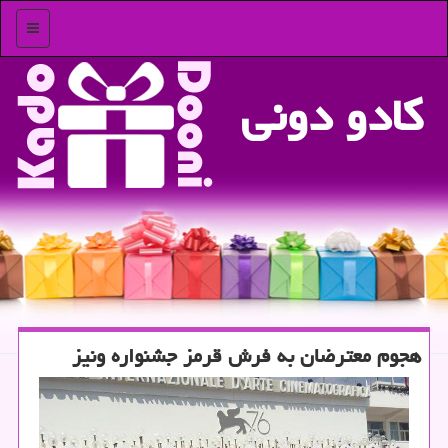
منو
كادو دونی
هجوم معترضان به فرش قرمز جشنواره ونیز