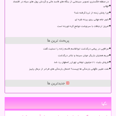
در منطقه خاکستری تصویر سینمایی از بنگاه های فاسد مالی و گردش پول های سیاه در اقتصاد
جهانی
چرا پخش زنده از ثریا گرفته شد؟
شور جام جهانی روی پرده نقره ای
امروز ارتباطات با سرنوشت جوامع گره خورده است
پربحث ترین ها
عراقچی در پیامی درگذشت ابوالقاسم قاسم زاده را تسلیت گفت
مریم همتیان بازیگر جوان سینما و تئاتر درگذشت
فروش بلیت ۲۱ میلیون تومانی تهران_اصفهان رد شد
علت تغییر ناگهانی بارندگی ها چیست؟ احتمال بارندگی های فراتر از نرمال پاییز
جدیدترین ها
تگها