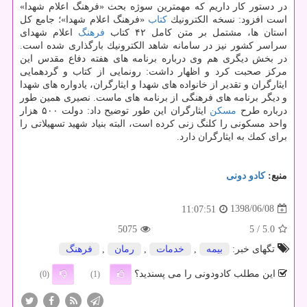
در دستور كار داریم كه مهمترین سوژه بحث «فرهنگ اعلام شهدا»
است افزود: نسخه الكترونیك
كتاب
«فرهنگ اعلام شهدا»؛ جامع كل
استان ها، مشتمل بر متن كامل ۴۲ كتاب
فرهنگ
اعلام شهدای
سراسر كشور نیز در سامانه شاهد الكترونیك بارگذاری شده است.
در بخش دیگری هم وی درباره برنامه های هفته دفاع مقدس این
مركز صحبت كرد و اظهار داشت: رونمایی از كتاب و گردهمایی
ایثارگران و تقدیر از خانواده های شهدا و ایثارگران، یادواره های شهدا
و دیگر برنامه های فرهنگی از برنامه های ماست. نصیری همین طور
درباره طرح
مسكن
ایثارگران این طور توضیح داد: دولت ۵۰۰ هزار
واحد مسكونی را كلنگ زنی كرده است، البته بنیاد شهید تسهیلاتی را
برای كمك به ایثارگران دارد.
منبع:
كادو دونی
1398/06/08
11:07:51
5075
/ 5
5.0
تگهای خبر:
بیمه
,
خدمات
,
رمان
,
فرهنگ
این مطلب کادودونی را می پسندید؟
(0)
(1)