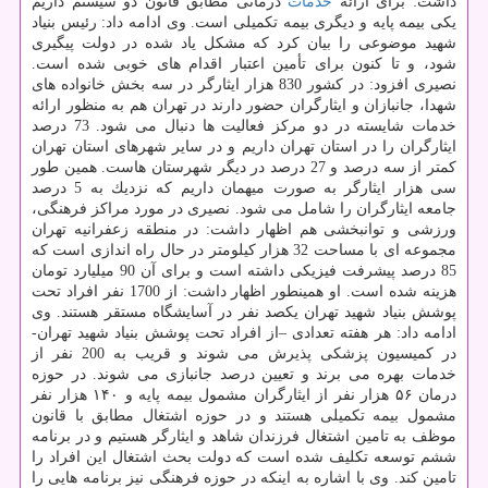
داشت: برای ارائه
خدمات
درمانی مطابق قانون دو سیستم داریم
یكی بیمه پایه و دیگری بیمه تكمیلی است. وی ادامه داد: رئیس بنیاد
شهید موضوعی را بیان كرد كه مشكل یاد شده در دولت پیگیری
شود، و تا كنون برای تأمین اعتبار اقدام های خوبی شده است.
نصیری افزود: در كشور 830 هزار ایثارگر در سه بخش خانواده های
شهدا، جانبازان و ایثارگران حضور دارند در تهران هم به منظور ارائه
خدمات شایسته در دو مركز فعالیت ها دنبال می شود. 73 درصد
ایثارگران را در استان تهران داریم و در سایر شهرهای استان تهران
كمتر از سه درصد و 27 درصد در دیگر شهرستان هاست. همین طور
سی هزار ایثارگر به صورت میهمان داریم كه نزدیك به 5 درصد
جامعه ایثارگران را شامل می شود. نصیری در مورد مراكز فرهنگی،
ورزشی و توانبخشی هم اظهار داشت: در منطقه زعفرانیه تهران
مجموعه ای با مساحت 32 هزار كیلومتر در حال راه اندازی است كه
85 درصد پیشرفت فیزیكی داشته است و برای آن 90 میلیارد تومان
هزینه شده است. او همینطور اظهار داشت: از 1700 نفر افراد تحت
پوشش بنیاد شهید تهران یكصد نفر در آسایشگاه مستقر هستند. وی
ادامه داد: هر هفته تعدادی –از افراد تحت پوشش بنیاد شهید تهران-
در كمیسیون پزشكی پذیرش می شوند و قریب به 200 نفر از
خدمات بهره می برند و تعیین درصد جانبازی می شوند. در حوزه
درمان ۵۶ هزار نفر از ایثارگران مشمول بیمه پایه و ۱۴۰ هزار نفر
مشمول بیمه تكمیلی هستند و در حوزه اشتغال مطابق با قانون
موظف به تامین اشتغال فرزندان شاهد و ایثارگر هستیم و در برنامه
ششم توسعه تكلیف شده است كه دولت بحث اشتغال این افراد را
تامین كند. وی با اشاره به اینكه در حوزه فرهنگی نیز برنامه هایی را