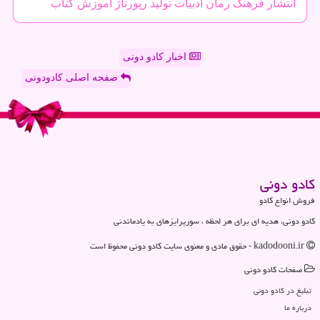
انتشار
فرهنگ
رمان
ادبیات
تولید
رپورتاژ
آموزش
كتاب
اخبار کادو دونی
صفحه اصلی کادودونی
كادو دونی
فروش انواع کادو
کادو دونی، هدیه ای برای هر لحظه ، سورپرایزهای به یادماندنی
kadodooni.ir - حقوق مادی و معنوی سایت كادو دونی محفوظ است
صفحات كادو دونی
تبلیغ در كادو دونی
درباره ما