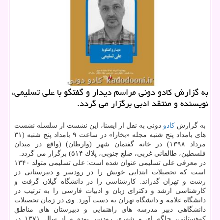
به گزارش كادو دونی مراسم دیدار و گفتگو با علی تسلیمی،
نویسنده و منتقد ادبی برگزار می گردد.
به گزارش
كادو
دونی به نقل از ایسنا، این نشست از سلسله نشست
های بامداد پنج شنبه مجله «بخارا» در ساعت ۹ بامداد پنج شنبه (۳۱
مرداد ۱۳۹۸) در خانه گفتمان شهر (وارطان) (واقع در میدان
فلسطین، طالقانی غربی، ضلع جنوبی، پلاك ۵۱۴) برگزار می گردد.
در معرفی علی تسلیمی عنوان شده است: علی تسلیمی متولد ۱۳۴۰
است كه تحصیلات ابتدایی خویش را در رودسر و دبیرستانی در
رشت و تهران گذراند. كارشناسی را در دانشگاه گیلان گرفت و
كارشناسی ارشد و دكترای زبان و ادبیات فارسی را به ترتیب در
دانشگاه علامه و دانشگاه تهران به دست آورد. وی در زمان تحصیلات
دانشگاهی دبیر مدرسه های راهنمایی و دبیرستان های مناطق
كوهستانی، جلگه ای و شهری رودسر بوده و از سال ۱۳۷۱ در