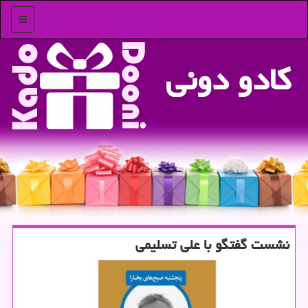
منو
كادو دونی
نشست گفتگو با علی تسلیمی