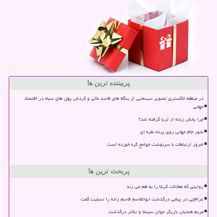
پربیننده ترین ها
در منطقه خاکستری تصویر سینمایی از بنگاه های فاسد مالی و گردش پول های سیاه در اقتصاد
جهانی
چرا پخش زنده از ثریا گرفته شد؟
شور جام جهانی روی پرده نقره ای
امروز ارتباطات با سرنوشت جوامع گره خورده است
پربحث ترین ها
روایتی که معادلات کربلا را به هم می زند
عراقچی در پیامی درگذشت ابوالقاسم قاسم زاده را تسلیت گفت
مریم همتیان بازیگر جوان سینما و تئاتر درگذشت