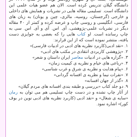
دانشگاه گیلان تدریس كرده است. الان هم عضو هیات علمی این
دانشگاه است. تسلیمی مقاله هایی در نشریات و همایش های داخلی
و خارجی (گرجستان، روسیه، مالزی، چین و یونان) به زبان های
فارسی، انگلیسی و روسی چاپ و عرضه كرده و كمتر از ۴۰ مقاله
دیگر در نشریات علمی-پژوهشی، آی. اس. آی و آی. اس. سی به
چاپ رسانده است. او
كتاب
هایی را كه بعضی به جوایزی دست
یافته، منتشر نموده است كه از این قرارند:
۱. «نقد ادبی(كاربرد نظریه های ادبی در ادبیات فارسی)»
۲. «پژوهشی كاربردی انتقادی در مكتب های ادبی»
۳. «گزاره هایی در ادبیات
معاصر
ایران داستان و شعر»
۴. «رباعی های خیام و نظریه ی كیمیت زمان»
۶. «پیام هدایت و نظریه ی شرق و غرب شناسی»
۷. «نفرات نیما و نظریه ی افسانه گردانی»
۸. «گذر از جهان افسانه»
۹. دو جلد كتاب «بررسی و طبقه بندی افسانه های مردم گیلان»
از آثار چاپ نشده و در دست چاپ تسلیمی هم می توان به
رمان
«سایه ی شغال» و «نقد ادبی (كاربرد نظریه های ادبی نوین در بوف
كور)» اشاره نمود.