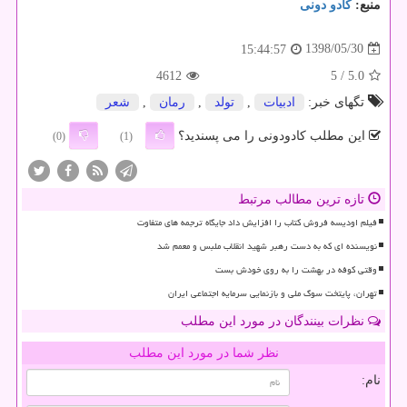
منبع:
كادو دونی
1398/05/30
15:44:57
4612
/ 5
5.0
تگهای خبر:
ادبیات
,
تولد
,
رمان
,
شعر
این مطلب کادودونی را می پسندید؟
(0)
(1)
تازه ترین مطالب مرتبط
فیلم اودیسه فروش کتاب را افزایش داد جایگاه ترجمه های متفاوت
نویسنده ای که به دست رهبر شهید انقلاب ملبس و معمم شد
وقتی کوفه در بهشت را به روی خودش بست
تهران، پایتخت سوگ ملی و بازنمایی سرمایه اجتماعی ایران
نظرات بینندگان در مورد این مطلب
نظر شما در مورد این مطلب
نام: