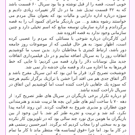
خوبی است، قصه را از قبل نوشته و بنا بود سریال ۶۰ قسمت باشد
كه به ۳۲ قسمت تبدیل شد. ما در دل كار تغییرات زیادی دادیم و
سوژه درباره اداره دارایی و مالیات بود كه بعنوان مثال مردم می
خواستند رشوه بدهند و.... من باردیگر ماجرای كمبود آب را به قصه
برگرداندم و اداره سازمان توسعه منابع كه اسم تخیلی دارد و چنین
سازمانی وجود ندارد به قصه افزوده شد.
این كارگردان درباره شوخی با مسائلی كه مردم را عصبی كرده
است، اظهار نمود: به هر حال فیلمی كه از موضوعات روز جامعه
دور باشد، ارتباط كمتری با مخاطبان دارد. بدین سبب ما كوشیدیم
اتفافات روز را به سریال اضافه نماییم و در دل فیلمبرداری اتفاقات
جدید مثل نوسانات دلار را وارد قصه می كردیم؛ تا جایی كه خط
قرمزها به ما اجازه می داد و قصه مان خدشه دار نمی شد.
خوشبخت تصریح كرد: قرار ما این بود كه این سریال مفرح باشد و
اگر اتفاق جدی هم می افتد آنرا خشن یا تراژیك برگزار نكنیم هرچند
كه سوژه یك جاهایی ناراحت كننده است اما كوشیدیم این اتفاق در
سریال ناراحت كننده نباشد.
او درباره تكرار برخی بازیگران در سریال های طنز تصریح كرد: از
دهه ۷۰ با ساخت آیتم های طنز این بچه ها تربیت شدند و هنرمندانی
چون عطاران و مدیری شروع به فعالیت كردند. این روند ادامه پیدا
نكرد، كند شد و تربیت و تجربه طنز كم شد. با این وجود از بین
بازیگران ما هومن برق نورد چند سالی بود كه در تلویزیون كار نكرده
بود و به سختی او را مجاب كردیم كه برگردد. امیرحسین رستمی هم
در كار ما بود. اما چرا «فوق لیسانسه ها» منتظر ماند تا كار ما تمام