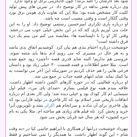
شود بعد كارشان را كلید بزنند؟ چون جایگزینی برای او وجود ندارد.
وی درباره نقش بداهه در كار توضیح داد: در تمرین های پیش تولید
كلیت كار مشخص شده بود؛ مثلا این كه تفاوت بازی هومن برق نورد
وقتی گلكار است و وقتی مصیب است چه باشد.
او درباره بازی تكراری امیرحسین رستمی توضیح داد: او را به این
علت می آوریم بازی كند كه در این بخش خیلی خوب می درخشد.
وقتی كار او را با «لیسانسه ها» مقایسه می كنم می بینم یك ذره
فرق داشته است!
خوشبخت درباره اختتام بندی هم بیان كرد: كوشیدیم اتفاق بدی نباشد
و به هر حال در مسیری كه می رویم آدم بدها باید متنبه شوند.
عروسی هم نداریم! البته شاید قدری قصه «آچمز» زود جمع شده
است. مثلا حجم اطلاعات و قصه قسمت ۳۰ خیلی زیاد بود و داستان
فرعی هایی را هم حذف كردیم در صورتیكه این آخر می توانست به
ما كمك نماید. شاید انتهای قصه جذاب تر جمع می شد.
او درباره فعالیتی كه در حوزه كارهای اكشن داشته اظهار داشت:
علاقه مندم همه نوع فیلمی بسازم. «صدای پای من»، فیلم اول
سینمایی ام كار كودك بود و خیلی دیده شد؛ ولی كار بعدی ام درباره
اتفاقات تاریخی صدر اسلام بود كه كار فاخری در تولید فارابی بود كه
پول فاخری برای آن ندادند و سرانجام هم
اكران
نشد و تلویزیون آنرا
خرید و پخش كرد. تله فیلم های زیادی هم ساخته ام، مثلا یكی به نام
«بره كشون» كه هر سال عید قربان پخش می شود.
مهرداد خوشبخت درانتها از همكاری با ابراهیم حاتمی كیا در «به وقت
شام » این گونه اظهار داشت: ما همدیگر را نمی شناختیم و فقط