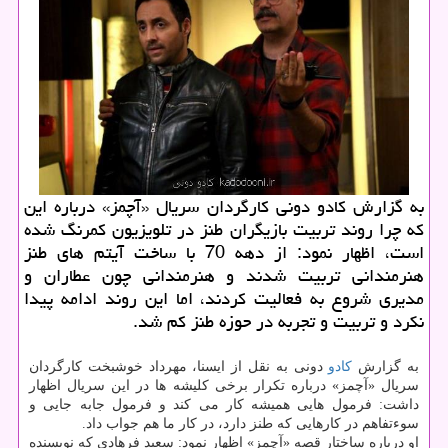
به گزارش كادو دونی كارگردان سریال «آچمز» درباره این
كه چرا روند تربیت بازیگران طنز در تلویزیون كمرنگ شده
است، اظهار نمود: از دهه 70 با ساخت آیتم های طنز
هنرمندانی تربیت شدند و هنرمندانی چون عطاران و
مدیری شروع به فعالیت كردند، اما این روند ادامه پیدا
نكرد و تربیت و تجربه در حوزه طنز كم شد.
به گزارش
كادو
دونی به نقل از ایسنا، مهرداد خوشبخت كارگردان
سریال «آچمز» درباره تكرار برخی كلیشه ها در این سریال اظهار
داشت: فرمول هایی همیشه كار می كند و فرمول جابه جایی و
سوءتفاهم در كارهایی كه طنز دارد، در كار ما هم جواب داد.
او درباره ساختار قصه «آچمز» اظهار نمود: سعید فرهادی كه نویسنده