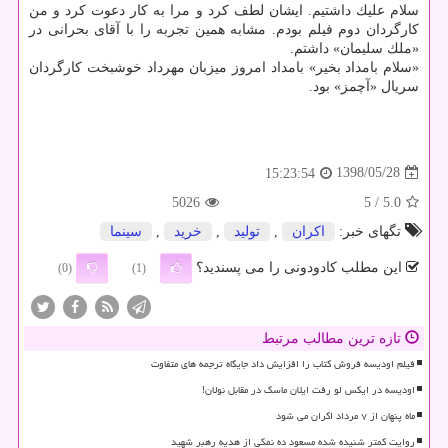
سلام علیك داشتیم. ایشان لطف كرد و مرا به كار دعوت كرد و من
كارگردان دوم فیلم بودم. مشابه همین تجربه را با آقای بحرانی در
«ملك سلیمان» داشتم.
«سلام بامداد بخیر» بامداد امروز میزبان مهرداد خوشبخت كارگردان
سریال «آچمز» بود.
1398/05/28
15:23:54
5026
/ 5
5.0
تگهای خبر:
اكران
,
تولید
,
خرید
,
سینما
این مطلب کادودونی را می پسندید؟
(0)
(1)
تازه ترین مطالب مرتبط
فیلم اودیسه فروش کتاب را افزایش داد جایگاه ترجمه های متفاوت
اودیسه در ایکس لو رفت ایلان ماسک در مقابل نولان!
ماه پنهان از ۷ مرداد اکران می شود
روایت کمتر شنیده شده مسعود ده نمکی از هدیه رهبر شهید