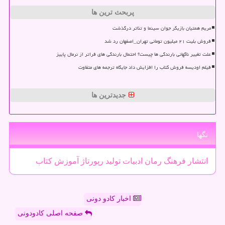
پربحث ترین ها
مریم همتیان بازیگر جوان سینما و تئاتر درگذشت
فروش بلیت ۲۱ میلیون تومانی تهران_اصفهان رد شد
علت تغییر ناگهانی بارندگی ها چیست؟ احتمال بارندگی های فراتر از نرمال پاییز
فیلم اودیسه فروش کتاب را افزایش داد جایگاه ترجمه های متفاوت
جدیدترین ها
تگها
انتشار
فرهنگ
رمان
ادبیات
تولید
رپورتاژ
آموزش
كتاب
اخبار کادو دونی
صفحه اصلی کادودونی