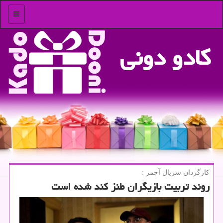
منو
كادو دونی
كارگردان سریال آچمز :
روند تربیت بازیگران طنز كند شده است