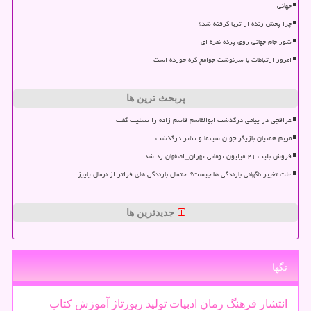
جهانی
چرا پخش زنده از ثریا گرفته شد؟
شور جام جهانی روی پرده نقره ای
امروز ارتباطات با سرنوشت جوامع گره خورده است
پربحث ترین ها
عراقچی در پیامی درگذشت ابوالقاسم قاسم زاده را تسلیت گفت
مریم همتیان بازیگر جوان سینما و تئاتر درگذشت
فروش بلیت ۲۱ میلیون تومانی تهران_اصفهان رد شد
علت تغییر ناگهانی بارندگی ها چیست؟ احتمال بارندگی های فراتر از نرمال پاییز
جدیدترین ها
تگها
انتشار
فرهنگ
رمان
ادبیات
تولید
رپورتاژ
آموزش
كتاب