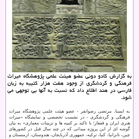
به گزارش كادو دونی عضو هیئت علمی پژوهشگاه میراث
فرهنگی و گردشگری از وجود هفت هزار كتیبه به زبان
فارسی در هند اطلاع داد كه نسبت به آنها بی توجهی می
شود.
به ایسنا، مرتضی رضوانفر - عضو هیئت علمی پژوهشگاه میراث
فرهنگی و گردشگری - در نشست تخصصی و نمایشگاه «میراث
هنری ایران و قفقاز؛ با تاكید بر كتیبه ها و تزیینات معماری» به بیان
گوشه ای از این پروژه میدانی كه در چند سال قبل در كشورهای
چین، تانزانیا، كنیا، تركیه، جمهوری آذربایجان، هندوستان، ارمنستان و