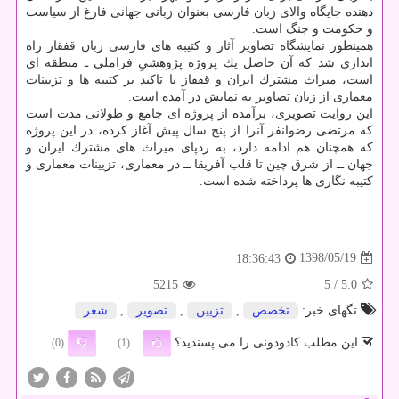
دهنده جایگاه والای زبان فارسی بعنوان زبانی جهانی فارغ از سیاست
و حكومت و جنگ است.
همینطور نمایشگاه تصاویر آثار و كتیبه های فارسی زبان قفقاز راه
اندازی شد كه آن حاصل یك پروژه پژوهشیِ فراملی ـ منطقه ای
است، میراث مشترك ایران و قفقاز با تاكید بر كتیبه ها و تزیینات
معماری از زبان تصاویر به نمایش در آمده است.
این روایت تصویری، برآمده از پروژه ای جامع و طولانی مدت است
كه مرتضی رضوانفر آنرا از پنج سال پیش آغاز كرده، در این پروژه
كه همچنان هم ادامه دارد، به ردپای میراث های مشترك ایران و
جهان ــ از شرق چین تا قلب آفریقا ــ در معماری، تزیینات معماری و
كتیبه نگاری ها پرداخته شده است.
1398/05/19
18:36:43
5215
/ 5
5.0
تگهای خبر:
تخصص
,
تزیین
,
تصویر
,
شعر
این مطلب کادودونی را می پسندید؟
(0)
(1)