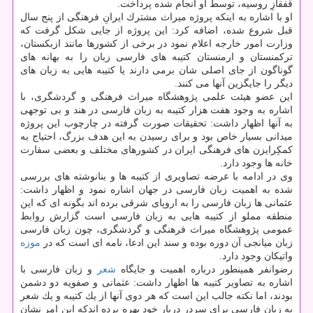
قفقازِ روسیه، توسط او انجام شده پرداخت.
او با اشاره به اینكه پروژه میراث مشترك ایرانِ فرهنگی از پنج سال
قبل شروع شده، اضافه كرد: این پروژه از جایی شكل گرفت كه
وزارت امور خارجه اعلام نمود در برخی از كشورها مانند ازبكستان،
تركمنستان و ارمنستان كتیبه های فارسی زبان را به بهانه های
گوناگون از جای اصلی شان برمی دارند یا كتیبه هایی به زبان های
دیگر را جایگزین آنها می كنند.
این عضو هیئت علمی پژوهشگاه میراث فرهنگی و گردشگری، با
اشاره به وجود هفت هزار كتیبه به زبان فارسی در هند و بی توجهی
به آنها اظهار داشت: تحقیقات صورت گرفته در چارچوب این پروژه
میدانی بسیار خاص بود و برای رسیدن به این هدف بزرگ، احتیاج به
كمكِرایزن های فرهنگی ایران در كشورهای مختلف و بعضی سفارت
خانه ها وجود دارد.
وی در ادامه با عرضه تصاویری از كتیبه ها و بنانوشته های بررسی
شده به اهمیت زبان فارسی در جهان اشاره نمود و اظهار داشت:
عثمانی ها زبان فارسی را به اروپای شرقی برده اند بگونه ای كه این
منطقه مملو از كتیبه هایی به زبان فارسی است گزارش روابط
عمومی پژوهشگاه میراث فرهنگی و گردشگری، چون زبان فارسی
زبان میانجی آن دوره بوده و سند این ادعا، نامه ای است كه در
موزه
واتیكان وجود دارد.
رضوانفر همینطور درباره اهمیت و جایگاه
شعر
و زبان فارسی با
اشاره به تصاویر كتیبه ها اظهار داشت: عثمانی و صفویه دو دشمن
بودند، اما نكته جالب این است كه هر دوی آنها از یك كتیبه و یك شعر
به زبان فارسی برای سردر دربار خود بهره برده اندكه این امر نشان