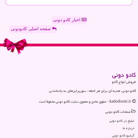
اخبار کادو دونی
صفحه اصلی کادودونی
كادو دونی
فروش انواع کادو
کادو دونی، هدیه ای برای هر لحظه ، سورپرایزهای به یادماندنی
kadodooni.ir - حقوق مادی و معنوی سایت كادو دونی محفوظ است
صفحات كادو دونی
تبلیغ در كادو دونی
درباره ما
آرشیو كادو دونی