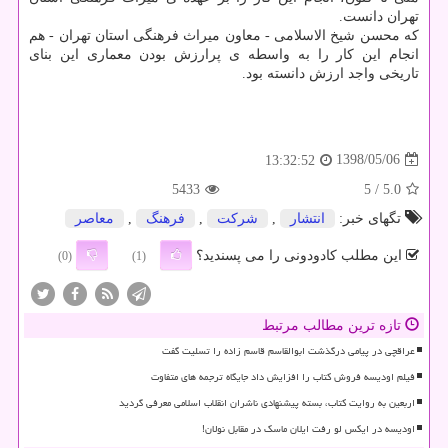
تهران دانست.
كه محسن شیخ الاسلامی - معاون میراث فرهنگی استان تهران - هم
انجام این كار را به واسطه ی پرارزش بودن معماری این بنای
تاریخی واجد ارزش دانسته بود.
1398/05/06
13:32:52
5433
/ 5
5.0
تگهای خبر:
انتشار
,
شركت
,
فرهنگ
,
معاصر
این مطلب کادودونی را می پسندید؟
(0)
(1)
تازه ترین مطالب مرتبط
عراقچی در پیامی درگذشت ابوالقاسم قاسم زاده را تسلیت گفت
فیلم اودیسه فروش کتاب را افزایش داد جایگاه ترجمه های متفاوت
اربعین به روایت کتاب، بسته پیشنهادی ناشران انقلاب اسلامی معرفی گردید
اودیسه در ایکس لو رفت ایلان ماسک در مقابل نولان!