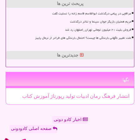
پربحث ترین ها
عراقچی در پیامی درگذشت ابوالقاسم قاسم زاده را تسلیت گفت
مریم همتیان بازیگر جوان سینما و تئاتر درگذشت
فروش بلیت ۲۱ میلیون تومانی تهران_اصفهان رد شد
علت تغییر ناگهانی بارندگی ها چیست؟ احتمال بارندگی های فراتر از نرمال پاییز
جدیدترین ها
تگها
انتشار
فرهنگ
رمان
ادبیات
تولید
رپورتاژ
آموزش
كتاب
اخبار کادو دونی
صفحه اصلی کادودونی