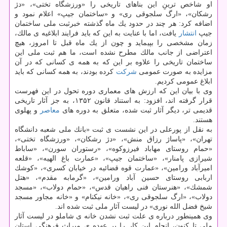
او شاخص ترینِ این بناهای تاریخی را «ورزشگاه تختی»، «دژ
رشكان»، «ارگ سلجوقی ری» و «ساختمان جیپ» اعلام نمود و
اضافه كرد: هر چند در حدود یك ماه گذشته خبرثبت ملی ساختمان
جیپ
انتشار
یافت، اما با عنایت به این كه باید فرایند ابلاغیه ی مالك،
زمان مشخصی را بپیماید و چون از یك ماه قبل تا امروز، هیچ
اعتراضی از جانب مالك مطرح نشده است، ما هم ثبت ملی این
ساختمان تاریخی را علاوه بر این كه به همه ی كسانی كه در آن
مزایده به صورت عمومی
شركت
كرده بودند، به همه كسانی كه باید
ابلاغ عمومی كردیم.
وی با بیان این كه ارزش های معماری دوره تحول در این فهرست
قرار گرفته اند، افزود: به استناد قانون ۱۳۵۲، به جز آثار تاریخی
قدیمی تر، دیگر آثار ثبت شده، متعلق به دوره های
معاصر
و پهلوی
هستند.
به نقل از پورعلی در این نشست ی ثبت «بانك ملی شعبه دانشگاه
تهران»، «پاساژ رزاق منش»، «دژ رشكان»، «ورزشگاه تختی»،
«حمام روستای مهاباد فیرزوكوه»، «رستوران سورن»، «ساباط
شیرازی پامنار»، «ساختمان جیپ»، «عمارت باغ الهیه»، «قلعه
امیرآباد ورامین»، «عمارت قوه قضائیه در خیابان كسری»، «كوشك
اربابی روستای حسین آباد ورامین»، «گرمابه مقدم»، «هتل
شمشك»، «هنرستان فنی راهیان قدس»، «حمام دولاب»، «مسجد
دولاب»، «ارگ سلجوقی ری»، «خانه نیكنام» و «خانه مجاور مسجد
شیخ فضل الله نوری» در لیست آثار ملی ثبت شده اند.
وی همینطور درباره ی علت ثبت نشدن خانه ی شاملو در لیست آثار
ملی تا كنون، انجام این كار را بر عهده ی میراث فرهنگی استان