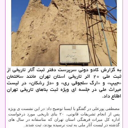
به گزارش كادو دونی سرپرست دفتر ثبت آثار تاریخی از
ثبت ملی ۲۰ اثر تاریخی استان تهران مانند ساختمان
«جیپ» و «ارگ سلجوقی ری» و «دژ رشكان» در لیست
میراث ملی در جلسه ای ویژه ثبت بناهای تاریخی تهران
اطلاع داد.
مصطفی پورعلی در گفتگو با ایسنا توضیح داد: در این نشست ی ویژه
پس از انجام تشریفات قانونی، ۲۰ بنای تاریخی مورد درخواست
اداره كل میراث فرهنگی استان تهران كه متاسفانه در سال های
گذشته در لیست آثار ملی به ثبت نرسیده بودند، ثبت شدند.