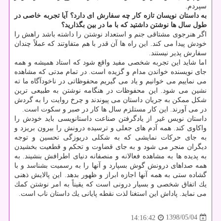
سپردم.
به داستان نویسان تازه كار چه سفارش ای دارد؟ آیا تجربه خاصی در
طول سال ها نوشتن داشتید كه با ما در بین بگذارید؟
اگر هنرجوی مشتاقی جنم و استعداد نوشتن را داشته باشد راهش را
خودش پیدا می كند. این راه ها آن قدر با هم متفاوتند كه عملاً چندان
سفارش پذیر نیستند.
اما شاید این تجربه شخصی مفید واقع شود كه استاد همیشه و همه
جای نویسنده خواندن مدام و گزیده است. در تمام مدتی كه مشاهده
می نماییم می خوانیم و یاد می گیریم محفوظاتی در ناخودآگاه ما ته
نشین می شود. این محفوظات در هنگامه نوشتن به طبیعی ترین
شكل ممكن به جریان داستان می پیوندند و چرخ روایت را به گردش
در می آورند. این كار مستلزم سال ها كار در صبر و سكوت است.
داستان نویس غیر از یادگرفتن صناعت داستانویسی باید خودش را
واكاوی كند. همه آدم های جعلی و ترسیده درونش را بیرون بریزد و
به جای حركات نمایشی كه به شكلی دریوزگی تحسین و توجه
دیگران منجر می شود و به جای قضاوت و تحكم و قطعیت بخشیدن
به پدیده ها به مشاهده فعالانه و منصفانه دنیای اطرافش بنشیند. به
همه صداهای درونش گوش بسپارد و آنها را به رسمیت بشناسد و با
گشاده ستی به همه آنها اجازه ابراز و ظهور بدهد. این پالایش ذهنی
یك اتفاق شخصی و بسیار درونی است كه یقیناً به امر نوشتن كمك
می نماید. پاداش این استغنا لذت نقطه پایانی یك داستان ناب است.
1398/05/04
14:16:42