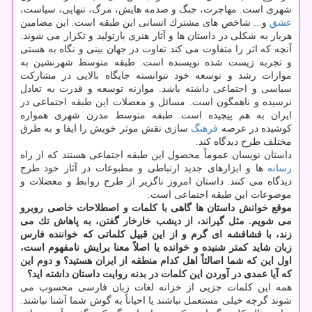
شهری است. مهاجرت، جنگ و صدمه هایش، مرگ، تنهایی، سیاست،
عشق
و... شاخص های مشترك انسانی این طبقه است. این مضامین
هربار به شكلی در داستان ها و آثار هنری بازتولید و تكرار می شوند.
آنچه كه اثر را متفاوت می كند تفاوت در جهان بینی و نگاه به هستی
و تجربه زیست شده نویسنده است. طبقه متوسط شهرنشین به
موازات رشد و توسعه خود نتوانسته جایگاه بالایی در مشاركت
سیاسی و اجتماعی داشته باشد. موازنه توسعه و قدرت به تعادل
نرسیده و ناهمگون است. مسائل و معضلات این طبقه اجتماعی در
ایران به هم پیچیده است. طبقه متوسط مدرن شهری همواره
كوشیده در عرصه
فرهنگ
سازی نقش موثر خویش را ایفا و به طرق
مختلف طرح دیدگاه كند.
داستان نویسان عموماً محصول این طبقه اجتماعی هستند كه از راه
رسانه
ها و ابزارهای جدید ارتباطی و مطبوعات در آثار خود طرح
دیدگاه می كنند. داستان امروز ناگزیر از طرح روابط و معضلات و
موضوعات این طبقه اجتماعی است.
موقع خوانش داستان ها گاهی با كلمات و اصطلاحات خاصی روبرو
می شویم. مثل گیراند، از دیشب خارخار گفتن، به پاهاش تك می
زند، با فشافشه ای گرم و از این قبیل كلماتی كه خواننده فارس
زبان شاید كمتر شنیده و خوانده یا اصلاً معنا برایش نامفهوم است،
اول این كه شما اصالتاً اهل كدام منطقه از ایران هستید؟ و دوم این
كه آیا عمدی در آوردن این كلمات در بدنه روایت داستان داشته اید؟
همه این كلمات جزیی از خزانه لغات زبان فارسی محسوب می
شوند گرچه خیلی مستعمل نباشند یا احیاناً به گوش شما آشنا نباشند.