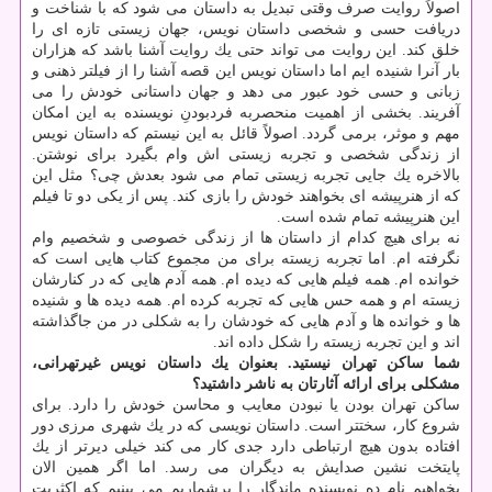
اصولاً روایت صرف وقتی تبدیل به داستان می شود كه با شناخت و
دریافت حسی و شخصی داستان نویس، جهان زیستی تازه ای را
خلق كند. این روایت می تواند حتی یك روایت آشنا باشد كه هزاران
بار آنرا شنیده ایم اما داستان نویس این قصه آشنا را از فیلتر ذهنی و
زبانی و حسی خود عبور می دهد و جهان داستانی خودش را می
آفریند. بخشی از اهمیت منحصربه فردبودنِ نویسنده به این امكان
مهم و موثر، برمی گردد. اصولاً قائل به این نیستم كه داستان نویس
از زندگی شخصی و تجربه زیستی اش وام بگیرد برای نوشتن.
بالاخره یك جایی تجربه زیستی تمام می شود بعدش چی؟ مثل این
كه از هنرپیشه ای بخواهند خودش را بازی كند. پس از یكی دو تا فیلم
این هنرپیشه تمام شده است.
نه برای هیچ كدام از داستان ها از زندگی خصوصی و شخصیم وام
نگرفته ام. اما تجربه زیسته برای من مجموع كتاب هایی است كه
خوانده ام. همه فیلم هایی كه دیده ام. همه آدم هایی كه در كنارشان
زیسته ام و همه حس هایی كه تجربه كرده ام. همه دیده ها و شنیده
ها و خوانده ها و آدم هایی كه خودشان را به شكلی در من جاگذاشته
اند و این تجربه زیسته را شكل داده اند.
شما ساكن تهران نیستید. بعنوان یك داستان نویس غیرتهرانی،
مشكلی برای ارائه آثارتان به ناشر داشتید؟
ساكن تهران بودن یا نبودن معایب و محاسن خودش را دارد. برای
شروع كار، سختتر است. داستان نویسی كه در یك شهری مرزی دور
افتاده بدون هیچ ارتباطی دارد جدی كار می كند خیلی دیرتر از یك
پایتخت نشین صدایش به دیگران می رسد. اما اگر همین الان
بخواهیم نام ده نویسنده ماندگار را برشماریم می بینیم كه اكثریت