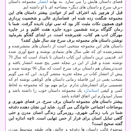
فضای داستان هایش را می سازد. به بهانه
انتشار
مجموعه داستان
«برفِ سرخ و داستان های دیگر» مصاحبه ای با او داشته ایم.
قبل از هرچیز باید اعتراف كنم از خواندن بیشتر داستان های این
مجموعه شگفت زده شده ام. فضاسازی عالی و شخصیت پردازی
قوی همچون نكات مثبت كار بود كه نمی توان نادیده گرفت. شما با
رمان گلوگاه برنده ششمین دوره جایزه هفت اقلیم و در جایزه
مهرگان ادب هم كتاب، تقدیرشده است. در ابتدای گفتگو بفرمایید
نوشتن داستان های مجموعه برف سرخ چند سال طول كشد؟
داستان های این مجموعه منتخبی است از داستان های منتشرشده و
منتشرنشده ای كه طی سال های متمادی نوشته و جمع آوری شده
اند. قدیمی ترین داستان این كتاب داستان تا بامداد است كه سال 79
نوشته شده و قبل از این در مجله عصر پنج شنبه انتشار یافته و
جدیدترینشان هم داستان برف سرخ است كه سال 96 نوشته شده و
پیش از انتشار كتاب در مجله تجربه منتشر گردید. این كه می گویم
منتخب یعنی در این فاصله زمانی داستان های كوتاهی نوشته ام كه
تصمیمی برای انتشارشان ندارم. برایم مهم بود كه مجموعه به لحاظ
كمی و كیفی
استاندارد
یك مجموعه داستان خوب را داشته باشد و
بسیار امیدوارم این اتفاق افتاده باشد.
بیشتر داستان های مجموعه داستان برف سرخ، در فضای شهری و
موضاعات اجتماعی خانوادگی می گذرد. شاید این نشان دهنده دغدغه
شما در باب زندگی شهری، روزمرگی زندگی انسان مدرن و حتی
گاهی تمایل انسان برای فرار از حس تنهایی است. تاچه اندازه این
گفته صحیح است؟
موضوع غالب داستان ها دغدغه و چالش های طبقه متوسط مدرن