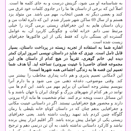
به شناسنامه او می شود، گزینش درست و به جای كلمه ها است.
اصلاً این كه برخی از داستان ها ما را در جادوی كلمات خود غرق می
كنند و بعضی دیگر نه. همین انتخاب، مهم می باشد. من متولد یزد
هستم و از سال 69 ساكن شهر شیراز شدم. این كه دایره لغات من و
زبان داستان هایم به این جغرافیای زیستی برمی گردد را خیلی
مرتبط نمی دانم. خزانه لغات و چگونگی كاربرد آن، به عوامل
گسترده ای بستگی دارد كه فقط یكی از این فاكتورها جغرافیای
زیست شده است.
اشاره شما به استفاده از تجربه زیسته در پرداخت داستان، بسیار
قابل تامل است. چیزی كه شاید در داستان نویسی امروز ایران كمتر
دیده ایم. خانم گوهری، تقریباً در هیچ كدام از داستان های این
مجموعه فضای خاصی( با عینیت بیرونی) نساخته‎‎ اید. آیا هدف شما
تعمیم این قصه ها به زندگی اجتماعی همه شهرها است؟
این لامكانی تعمیم پذیری و هم ذات پنداری مخاطب را بیشتر می
كند. وقتی موضوعی، دغدغه ذهنی من می شود و بنا دارم آنرا
توانند در هر كدام از شهرهای بزرگ و كوچك ایران یا جهان باشند و با
این مسائل دست وپنجه نرم كنند. تمام شخصیت ها مابه ازاء بیرونی
دارند و محصور هیچ جغرافیایی نیستند. اگر در داستانی عینیت مكانی
و جغرافیایی بدهم چنان كه در داستان كوتاهِ خانه بلیطی یا رمان
گلوگاه چنین كردم باید تمهید روایت داشته باشد. یعنی جغرافیای
زیستی یكی از عوامل پیش برنده باشد. اگر اقلیم ابزار پیش برنده
نباشد و كاركرد داستانی نداشته باشد، به آن تن درنمی دهم و ترجیح
می دهم سایه اش روی سر داستان نیافتد. پرواضح است كه این