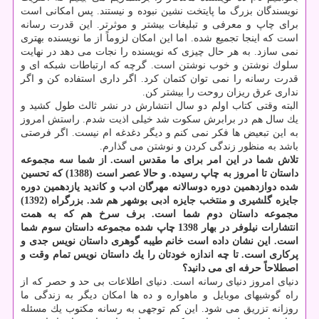
نویسندگان بزرگ ما پایتخت نشین نبوده و نیستند. پس امكانی است
برای چاپ و معرفی و تبلیغات بیشتر و موثرتر. این قدرت رسانه
است كه اینجا تجمیع شده. اما این امكان لزوماً از ما نویسنده بهتری
نمی سازد. به هر حال چیزی كه نویسنده را نجات می دهد در نهایت
سلوك نوشتن و خوب نوشتن است. گرچه كه ارتباطات شبكه ای و
قدرت رسانه را نمی توان كتمان كرد. اگر داری استفاده كن و اگر
نداری عرق ریزان روحت را بیشتر كن.
البته وقتی كتاب اولم دو سال انتشارش در نشر ثالث طول كشید و
یك سال هم در برابرش سكوت شد خیلی اذیت شدم. راستش امروز
به این تبعیض ها فكر نمی كنم و دیگر دغدغه ام نیست. اگر فرصتی
باشد به منظور زندگی كردن و نوشتن می گذارم.
تلاش شما در این امر برای ما مقدس است. از شما سه مجموعه
داستان تا امروز به چاپ رسیده. و حالا عصر است (1388) كه تحسین
شده دوازدهمین دوره دوسالانه مهرگان ادب و كاندید یازدهمین دوره
جایزه گلشیری و منتخب جایزه ادبی بوشهر هم شد. بزرگراه (1392)
مجموعه داستان دوم شما است. برف سرخ هم كه به همت
انتشارات نیلوفر در بهار 1398 چاپ شده مجموعه داستان سوم شما
است. این نشان داده است خانم طیبه گوهری داستان نویس جدی و
پركاری است. تا چه اندازه خودتان را یك داستان نویس تمام وقت و
اصطلاحاً حرفه ای می دانید؟
دنیای امروز دنیای رسانه است. دنیای اطلاعات بی حد و حصر كه از
راه گوشیهای موبایل و ماهواره و ده ها امكان دیگر به زندگی ما
روزانه تزریق می شود. این كم توجهی به رسانه مكتوب یك مسئله