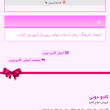
جدیدترین ها
تگها
انتشار
فرهنگ
رمان
ادبیات
تولید
رپورتاژ
آموزش
كتاب
اخبار کادو دونی
صفحه اصلی کادودونی
كادو دونی
فروش انواع کادو
کادو دونی، هدیه ای برای هر لحظه ، سورپرایزهای به یادماندنی