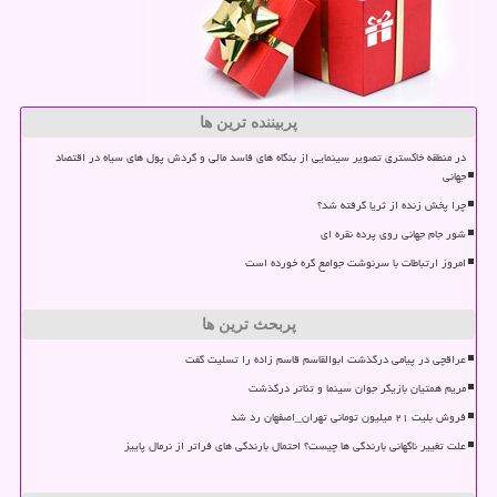
پربیننده ترین ها
در منطقه خاکستری تصویر سینمایی از بنگاه های فاسد مالی و گردش پول های سیاه در اقتصاد
جهانی
چرا پخش زنده از ثریا گرفته شد؟
شور جام جهانی روی پرده نقره ای
امروز ارتباطات با سرنوشت جوامع گره خورده است
پربحث ترین ها
عراقچی در پیامی درگذشت ابوالقاسم قاسم زاده را تسلیت گفت
مریم همتیان بازیگر جوان سینما و تئاتر درگذشت
فروش بلیت ۲۱ میلیون تومانی تهران_اصفهان رد شد
علت تغییر ناگهانی بارندگی ها چیست؟ احتمال بارندگی های فراتر از نرمال پاییز