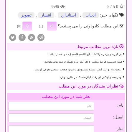
4596
/ 5
5.0
تگهای خبر:
ادبیات
,
استاندارد
,
انتشار
,
تصویر
این مطلب کادودونی را می پسندید؟
(0)
(1)
تازه ترین مطالب مرتبط
عراقچی در پیامی درگذشت ابوالقاسم قاسم زاده را تسلیت گفت
فیلم اودیسه فروش کتاب را افزایش داد جایگاه ترجمه های متفاوت
اربعین به روایت کتاب، بسته پیشنهادی ناشران انقلاب اسلامی معرفی گردید
اودیسه در ایکس لو رفت ایلان ماسک در مقابل نولان!
نظرات بینندگان در مورد این مطلب
نظر شما در مورد این مطلب
نام:
ایمیل:
نظر: