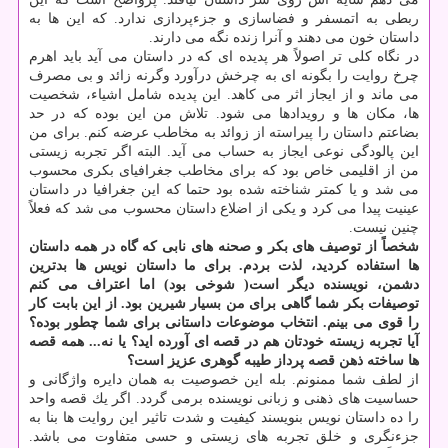
ربطی به اتمسفر و فضاسازی و جزءپردازی ندارد. كه این ها به
داستان خون می دهند و آنرا زنده نگه می دارند.
در نگاه كلی تر اصولاً هر پدیده ای كه در داستان می آید باید اهرم
چرخ روایت را بگونه ای به چرخش درآورد وگرنه زائد و بی مصرف
می ماند و از ایجاز اثر می كاهد. این پدیده شامل اشیاء، شخصیت
ها، مكان ها و رویدادها می شود. تلاش من این بوده كه در حد
بضاعتم داستان را پیراسته از زوائد به مخاطب عرضه كنم. برای من
این پالودگی نوعی ایجاز به حساب می آید. البته اگر تجربه زیستی
من از اقلیمی خاص بود كه برای مخاطب جغرافیای بكری محسوب
می شد و یا كمتر شناخته شده بود حتما كه این جغرافیا در داستان
عینیت پیدا می كرد و یكی از اضلاع داستان محسوب می شد كه فعلاً
چنین نیست.
شخصاً از توصیف های بكر و صحنه های نابی كه گاه در همه داستان
ها استفاده كردید، لذت بردم. برای ما داستان نویس ها بدترین
دشمن، نویسنده دیگر است( شوخی بود) اما اعتراف می كنم
توصیفات بكر شما گاهی برای من بسیار شیرین بود. از این بابت كار
را قوی می‎ بینم. انتخاب موضوعات داستانی برای شما چطور بوده؟
آیا تجربه زیسته خودتان هم در قصه ای آورده اید؟ یا نه... همه قصه
ها ساخته ذهن قصه پرداز طیبه گوهری عزیز است؟
از لطف شما ممنونم. بله این خصوصیت به همان دایره واژگانی و
حساسیت های ذهنی و زبانی نویسنده برمی گردد. اگر یك قصه واحد
را ده داستان نویس بنویسند كیفیت و شدت تاثیر این روایت ها بنا به
جزءنگری و خلق تجربه های زیستی و حسی متفاوت می باشد.