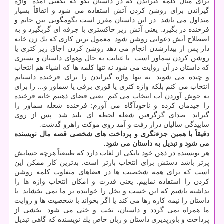
برای مثال كلمه گیراندن كه در داستان بگو كه نگفتی آمده. واژه
گیراندن برای روشن كردن آتش استفاده می شود و اتفاقاً بسیار
متداول می باشد. در این داستان مقرر است بگومگویی بین حاتم و
فرخنده در بگیرد. یعنی آتش زیر خاكستری با جرقه ای گربگیرد و به
اصطلاح آتش دعوایی روشن شود. معمول ترین كاری كه یك زن خانه
دار پس از بیدارشدن انجام می دهد روشن كردن اجاق زیر كتری یا
روشن كردن سماور است. با عنایت به حال وهوای داستان و بستری
كه داستان در آن روایت می شود نه تنها كلمه ها كه اشیاء هم انتخاب
و چیده می شوند. نه تنها واژه گیراندن را برای فرخنده داستانم
انتخاب می‎ كنم بلكه واژه كتری یا قوری برقی یا سماور و... را برای
به جوش آوردن آب انتخاب می كنم. یعنی فضای ذهنیم خانه فرخنده
را چیدمان كرده و ناخودآگاه می آورم: فرخنده شعله سماور را
گیراند. صدای گرگرفتن شعله لحظه ای بلند شد. پس از روی
ساییدگی سالیان دراز رفت و آمد روی موكت راهرو گذشت.
دقیقاً با همین جزءنگری و پرداخت های شخصی قصه مال نویسنده
می شود و تبدیل به داستان می شود.
هر نویسنده در ذهن خود بانكی از لغات دارد كه طبیعتاً هرچه حسابش
پرتر باشد دستش برای انتخاب بازتر است. بدترین كار ممكن این
است كه برای همه شخصیت ها در فضاهای متفاوت كلمه روشن
كردن را استفاده نماییم. یعنی قدرت و امكان انتخاب واژه ها را
نداشته باشیم كه این خست و بخل را خواننده بر ما نمی بخشاید. یا
داستان را نیمه كاره رها می كند یا اگر بخواند با شخصیت ها و روایت
ما همراه نمی گردد و داستان، تخت و خثی می شود. بخشی از
پرداخت و باورپذیری داستان و زبان خاص یك نویسنده كه گاهی تبدیل