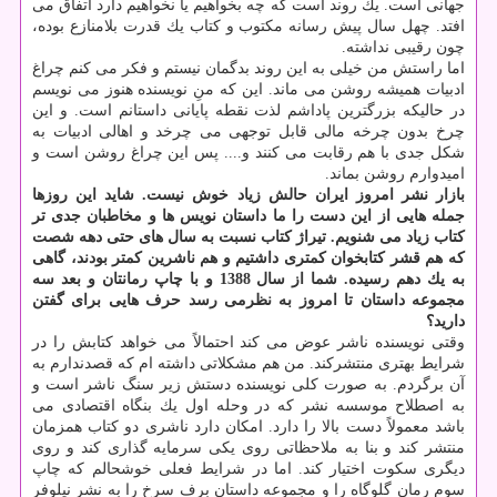
جهانی است. یك روند است كه چه بخواهیم یا نخواهیم دارد اتفاق می
افتد. چهل سال پیش رسانه مكتوب و كتاب یك قدرت بلامنازع بوده،
چون رقیبی نداشته.
اما راستش من خیلی به این روند بدگمان نیستم و فكر می كنم چراغ
ادبیات همیشه روشن می ماند. این كه منِ نویسنده هنوز می نویسم
در حالیكه بزرگترین پاداشم لذت نقطه پایانی داستانم است. و این
چرخ بدون چرخه مالی قابل توجهی می چرخد و اهالی ادبیات به
شكل جدی با هم رقابت می كنند و.... پس این چراغ روشن است و
امیدوارم روشن بماند.
بازار نشر امروز ایران حالش زیاد خوش نیست. شاید این روزها
جمله هایی از این دست را ما داستان نویس ها و مخاطبان جدی تر
كتاب زیاد می شنویم. تیراژ كتاب نسبت به سال های حتی دهه شصت
كه هم قشر كتابخوان كمتری داشتیم و هم ناشرین كمتر بودند، گاهی
به یك دهم رسیده. شما از سال 1388 و با چاپ رمانتان و بعد سه
مجموعه داستان تا امروز به نظرمی‎ رسد حرف هایی برای گفتن
دارید؟
وقتی نویسنده ناشر عوض می كند احتمالاً می خواهد كتابش را در
شرایط بهتری منتشركند. من هم مشكلاتی داشته ام كه قصدندارم به
آن برگردم. به صورت كلی نویسنده دستش زیر سنگ ناشر است و
به اصطلاح موسسه نشر كه در وحله اول یك بنگاه اقتصادی می
باشد معمولاً دست بالا را دارد. امكان دارد ناشری دو كتاب همزمان
منتشر كند و بنا به ملاحظاتی روی یكی سرمایه گذاری كند و روی
دیگری سكوت اختیار كند. اما در شرایط فعلی خوشحالم كه چاپ
سوم رمان گلوگاه را و مجموعه داستان برف سرخ را به نشر نیلوفر