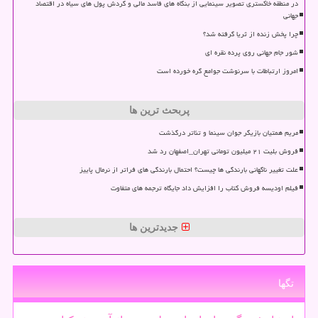
در منطقه خاکستری تصویر سینمایی از بنگاه های فاسد مالی و گردش پول های سیاه در اقتصاد
جهانی
چرا پخش زنده از ثریا گرفته شد؟
شور جام جهانی روی پرده نقره ای
امروز ارتباطات با سرنوشت جوامع گره خورده است
پربحث ترین ها
مریم همتیان بازیگر جوان سینما و تئاتر درگذشت
فروش بلیت ۲۱ میلیون تومانی تهران_اصفهان رد شد
علت تغییر ناگهانی بارندگی ها چیست؟ احتمال بارندگی های فراتر از نرمال پاییز
فیلم اودیسه فروش کتاب را افزایش داد جایگاه ترجمه های متفاوت
جدیدترین ها
تگها