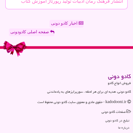
انتشار
فرهنگ
رمان
ادبیات
تولید
رپورتاژ
آموزش
كتاب
اخبار کادو دونی
صفحه اصلی کادودونی
كادو دونی
فروش انواع کادو
کادو دونی، هدیه ای برای هر لحظه ، سورپرایزهای به یادماندنی
kadodooni.ir - حقوق مادی و معنوی سایت كادو دونی محفوظ است
صفحات كادو دونی
تبلیغ در كادو دونی
درباره ما