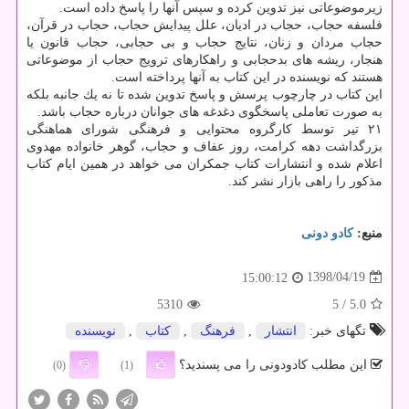
زیرموضوعاتی نیز تدوین كرده و سپس آنها را پاسخ داده است.
فلسفه حجاب، حجاب در ادیان، علل پیدایش حجاب، حجاب در قرآن،
حجاب مردان و زنان، نتایج حجاب و بی حجابی، حجاب قانون یا
هنجار، ریشه های بدحجابی و راهكارهای ترویج حجاب از موضوعاتی
هستند كه نویسنده در این كتاب به آنها پرداخته است.
این كتاب در چارچوب پرسش و پاسخ تدوین شده تا نه یك جانبه بلكه
به صورت تعاملی پاسخگوی دغدغه های جوانان درباره حجاب باشد.
۲۱ تیر توسط كارگروه محتوایی و فرهنگی شورای هماهنگی
بزرگداشت دهه كرامت، روز عفاف و حجاب، گوهر خانواده مهدوی
اعلام شده و انتشارات كتاب جمكران می خواهد در همین ایام كتاب
مذكور را راهی بازار نشر كند.
منبع:
كادو دونی
1398/04/19
15:00:12
5310
/ 5
5.0
تگهای خبر:
انتشار
,
فرهنگ
,
كتاب
,
نویسنده
این مطلب کادودونی را می پسندید؟
(0)
(1)