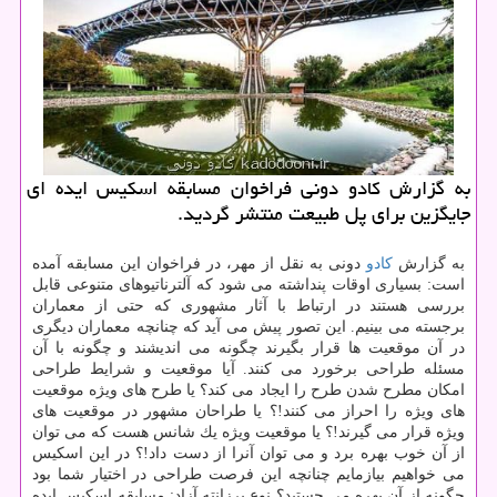
به گزارش كادو دونی فراخوان مسابقه اسكیس ایده ای
جایگزین برای پل طبیعت منتشر گردید.
به گزارش
كادو
دونی به نقل از مهر، در فراخوان این مسابقه آمده
است: بسیاری اوقات پنداشته می شود كه آلترناتیوهای متنوعی قابل
بررسی هستند در ارتباط با آثار مشهوری كه حتی از معماران
برجسته می بینیم. این تصور پیش می آید كه چنانچه معماران دیگری
در آن موقعیت ها قرار بگیرند چگونه می اندیشند و چگونه با آن
مسئله طراحی برخورد می كنند. آیا موقعیت و شرایط طراحی
امكان مطرح شدن طرح را ایجاد می كند؟ یا طرح های ویژه موقعیت
های ویژه را احراز می كنند!؟ یا طراحان مشهور در موقعیت های
ویژه قرار می گیرند!؟ یا موقعیت ویژه یك شانس هست كه می توان
از آن خوب بهره برد و می توان آنرا از دست داد!؟ در این اسكیس
می خواهیم بیازمایم چنانچه این فرصت طراحی در اختیار شما بود
چگونه از آن بهره می جستید؟ نوع پرزانته آزاد: مسابقه اسكیس ایده