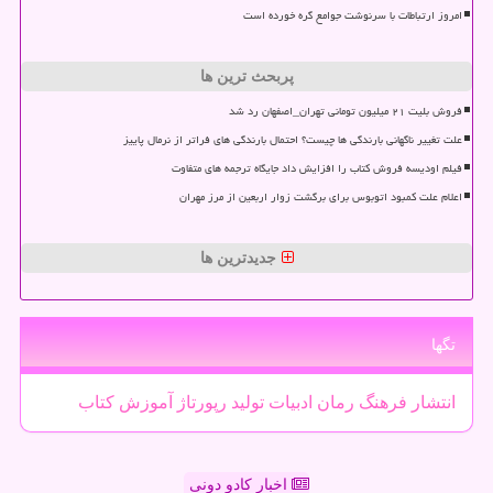
امروز ارتباطات با سرنوشت جوامع گره خورده است
پربحث ترین ها
فروش بلیت ۲۱ میلیون تومانی تهران_اصفهان رد شد
علت تغییر ناگهانی بارندگی ها چیست؟ احتمال بارندگی های فراتر از نرمال پاییز
فیلم اودیسه فروش کتاب را افزایش داد جایگاه ترجمه های متفاوت
اعلام علت کمبود اتوبوس برای برگشت زوار اربعین از مرز مهران
جدیدترین ها
تگها
انتشار
فرهنگ
رمان
ادبیات
تولید
رپورتاژ
آموزش
كتاب
اخبار کادو دونی