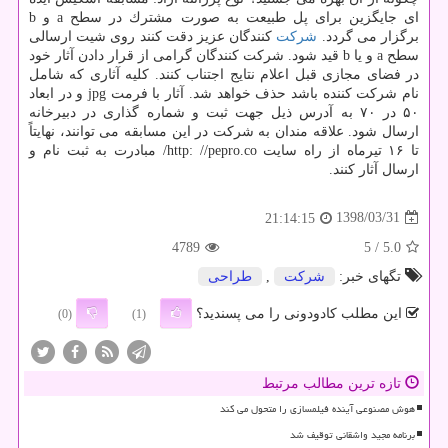
ای جایگزین برای پل طبیعت به صورت مشترك در سطح a و b
برگزار می گردد.
شركت
كنندگان عزیز دقت كنند روی شیت ارسالی
سطح a و یا b قید شود. شركت كنندگان گرامی از قرار دادن آثار خود
در فضای مجازی قبل اعلام نتایج اجتناب كنند. كلیه آثاری كه شامل
نام شركت كننده باشد حذف خواهد شد. آثار با فرمت jpg و در ابعاد
۵۰ در ۷۰ به آدرس ذیل جهت ثبت و شماره گذاری در دبیرخانه
ارسال شود. علاقه مندان به شركت در این مسابقه می توانند، نهایتاً
تا ۱۶ تیرماه از راه سایت http: //pepro.co/ مبادرت به ثبت نام و
ارسال آثار كنند.
1398/03/31
21:14:15
4789
/ 5
5.0
تگهای خبر:
شركت
,
طراحی
این مطلب کادودونی را می پسندید؟
(0)
(1)
تازه ترین مطالب مرتبط
هوش مصنوعی آینده فیلمسازی را متحول می کند
برنامه مجید واشقانی توقیف شد