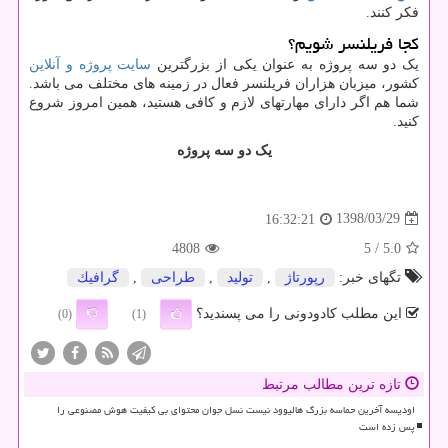
فکر کنند
.
کجا فریلنسر شویم؟
یک دو سه پروژه به عنوان یکی از بزرگترین
سایت پروژه و آنلاین
کشور، میزبان هزاران فریلنسر فعال در زمینه های مختلف می باشد.
شما هم اگر دارای مهارتهای لازم و کافی هستید، همین امروز شروع
کنید.
یک دو سه پروژه
1398/03/29
16:32:21
4808
/ 5
5.0
تگهای خبر:
رپورتاژ
,
تولید
,
طراحی
,
گرافیك
این مطلب کادودونی را می پسندید؟
(0)
(1)
تازه ترین مطالب مرتبط
اودیسه آخرین حماسه بزرگ هالیوود نیست نسل جوان محتوای بی کیفیت هوش مصنوعی را
پس زده است