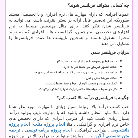
چه کسانی میتوانند فریلنسر شوند؟
عموما افرادی که دارای مهارت های نرم افزاری و یا تخصصی هستند
بطوریکه این تخصص قابل ارائه بر بستر اینترنت باشد، می توانند به
فریلنسر شدن فکر کنند. برای مثال مهندسین مسلط به نرم
افزارهای تخصصی، مترجمین، گرافیست ها ، افرادی که به تولید
محتوا مشغول هستند و همچنین تایپیست ها عمده فریلنسرها را
تشکیل می دهند.
مزایای فریلنسر شدن
حذف قوانین سرسختانه و آزاردهنده محیط کار
حذف حضور فیزیکی در محیط کار یا اداره
حذف مدت زمان رسیدن به محل کار در ترافیک سنگین شهرها
حذف هزینه حمل و نقل
کمک به بهبود وضعیت آلودگی هوا و حفظ محیط زیست
کار در محیط دلخواه مثلا خانه یا پارک تنها با داشتن اینترنت
چگونه با فریلنسری درآمد بالا کسب کنم؟
خب کسب درآمد بالا ارتباط بسیار زیادی با مهارت مورد نظر شما
دارد. مثلا نباید انتظار داشته باشید که با مهارت تایپ بتوانید درآمد
بسیار زیادی کسب کنید. از طرفی افرادی که دارای نخصص های
خاص نرم افزاری و گرافیکی ، مثلا
انجام پروژه متلب
،
انجام پروژه
دانشجویی
، طراحی گرافیکی،
انجام پروژه برنامه نویسی
،
ترجمه
متن تخصصی آنلاین
و ... میباشند میتوانند به درآمد بالا در این حوزه