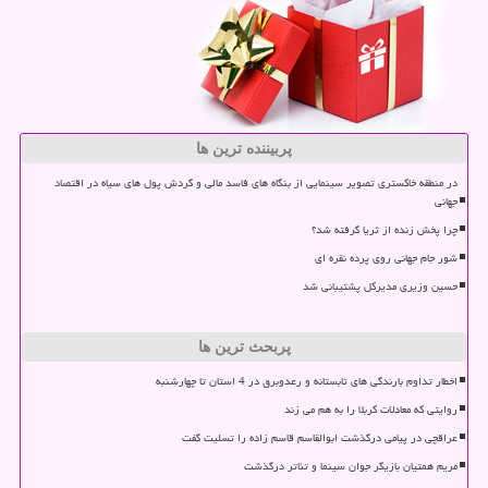
پربیننده ترین ها
در منطقه خاکستری تصویر سینمایی از بنگاه های فاسد مالی و گردش پول های سیاه در اقتصاد
جهانی
چرا پخش زنده از ثریا گرفته شد؟
شور جام جهانی روی پرده نقره ای
حسین وزیری مدیرکل پشتیبانی شد
پربحث ترین ها
اخطار تداوم بارندگی های تابستانه و رعدوبرق در 4 استان تا چهارشنبه
روایتی که معادلات کربلا را به هم می زند
عراقچی در پیامی درگذشت ابوالقاسم قاسم زاده را تسلیت گفت
مریم همتیان بازیگر جوان سینما و تئاتر درگذشت