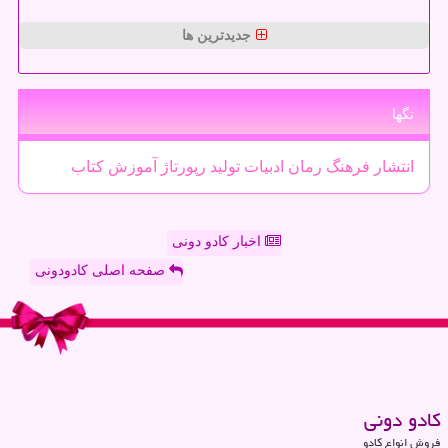
جدیدترین ها
تگها
انتشار
فرهنگ
رمان
ادبیات
تولید
رپورتاژ
آموزش
كتاب
اخبار کادو دونی
صفحه اصلی کادودونی
كادو دونی
فروش انواع کادو