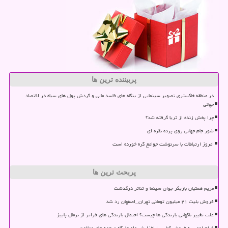
پربیننده ترین ها
در منطقه خاکستری تصویر سینمایی از بنگاه های فاسد مالی و گردش پول های سیاه در اقتصاد
جهانی
چرا پخش زنده از ثریا گرفته شد؟
شور جام جهانی روی پرده نقره ای
امروز ارتباطات با سرنوشت جوامع گره خورده است
پربحث ترین ها
مریم همتیان بازیگر جوان سینما و تئاتر درگذشت
فروش بلیت ۲۱ میلیون تومانی تهران_اصفهان رد شد
علت تغییر ناگهانی بارندگی ها چیست؟ احتمال بارندگی های فراتر از نرمال پاییز
فیلم اودیسه فروش کتاب را افزایش داد جایگاه ترجمه های متفاوت