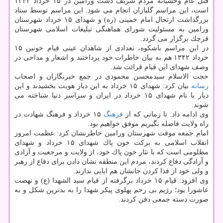
قتل عام وحشیانه مردم شریف دشت ورامین در ۱۵ خرداد ۱۳۴۲
است، این مراسم گلباران انجام می شود. این مراسم توسط ستاد
بزرگداشت ارتحال امام خمینی (ره) و شهدای ۱۵ خرداد شهرستان
ورامین به مسئولیت شورای هماهنگی تبلیغات اسلامی شهرستان
قرچك برگزار می گردد.
در این مراسم باشكوه، تعدادی از شاهدان عینی قیام خونین ۱۵
خرداد ۱۳۴۲ هم به بیان خاطرات خود پرداختند و اشعار و مداحی در
وصف شهدای این قیام قرائت شد.
حجت الاسلام سیدمحسن محمودی در جمع خبرنگاران و اصحاب
رسانه
بیان كرد: شهدای ۱۵ خرداد به این دیار هویت بخشیدند و این
دیار با نام شهدای ۱۵ خرداد در ایران و سراسر دنیا شناخته می
شوند.
وی ادامه داد: تا زمانی كه از
فرهنگ
۱۵ خرداد و فرهنگ شهادت در
راه ولایت فاصله نگیریم موفق خواهیم بود.
امام جمعه موقت شهرستان ورامین خاطرنشان كرد: عظمت امروز
انقلاب اسلامی به بركت خون پاك شهدای ۱۵ خرداد و شهدای
مظلومی است كه با نثار خون پاك خود، از ولایت و مرجعیت و آزادی
و آزادگی دفاع كردند، مردم این منطقه نشان دادن برای دفاع از رهبر
و ولی خود از فدا كردن جانشان هم ابایی ندارند.
وی افزود: قیام ۱۵ خرداد برگرفته از قیام سید الشهدا (ع) و نهضت
عاشورا بود؛ رژیم بی رحم پهلوی پیكر شهدا را به بدترین شكل و به
صورت دسته جمعی دفن كردند.