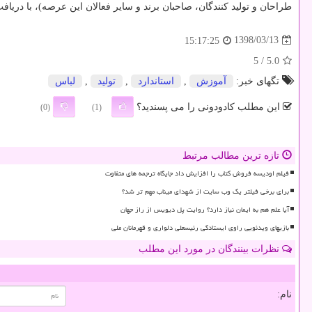
طراحان و تولید كنندگان، صاحبان برند و سایر فعالان این عرصه)، با دریافت صلاحیت های مندرج در ماده ۲ آیین نامه اجرایی قانون ساماندهی مد و لباس 
1398/03/13
15:17:25
/ 5
5.0
تگهای خبر:
آموزش
,
استاندارد
,
تولید
,
لباس
این مطلب کادودونی را می پسندید؟
(0)
(1)
تازه ترین مطالب مرتبط
فیلم اودیسه فروش کتاب را افزایش داد جایگاه ترجمه های متفاوت
برای برخی فیلتر یک وب سایت از شهدای میناب مهم تر شد؟
آیا علم هم به ایمان نیاز دارد؟ روایت پل دیویس از راز جهان
بازیهای ویدئویی راوی ایستادگی رئیسعلی دلواری و قهرمانان ملی
نظرات بینندگان در مورد این مطلب
نام: