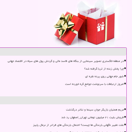
در منطقه خاکستری تصویر سینمایی از بنگاه های فاسد مالی و گردش پول های سیاه در اقتصاد جهانی
چرا پخش زنده از ثریا گرفته شد؟
شور جام جهانی روی پرده نقره ای
امروز ارتباطات با سرنوشت جوامع گره خورده است
مریم همتیان بازیگر جوان سینما و تئاتر درگذشت
فروش بلیت ۲۱ میلیون تومانی تهران_اصفهان رد شد
علت تغییر ناگهانی بارندگی ها چیست؟ احتمال بارندگی های فراتر از نرمال پاییز