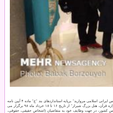
كشور مجوز برگزاری، "نمایشگاه مد و لباس ایرانی اسلامی مروارید" برپایه استانداردهای بند "ج" ماده ۴ آیین نامه
دبیرخانه ساماندهی مد و لباس صادر شد. نمایشگاه مد و لباس ایرانی اسلامی مروارید مطابق ضوابط مجوز در محل "استان فارس، شیراز، ابتدای دروازه قرآن، هتل بزرگ شیراز" از تاریخ ۱۶ تا ۱۸ خرداد ماه ۹۸ برگزار می
 با شماره ۰۹۲۰۳۰۹۱۳۸۹ تماس بگیرند. كارگروه ساماندهی مد و لباس كشور، در جهت وظایف خود به متقاضیان (اشخاص حقیقی، حقوقی،