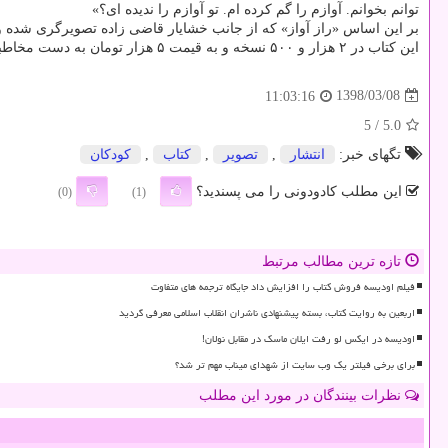
توانم بخوانم. آوازم را گم كرده ام. تو آوازم را ندیده ای؟»
بر این اساس «راز آواز» كه از جانب خشایار قاضی زاده تصویرگری شده و مناسب گروه سنی ۷ سال به بالا
این كتاب در ۲ هزار و ۵۰۰ نسخه و به قیمت ۵ هزار تومان به دست مخاطبان رسیده است. پیشتر هم ۶۷ هزار نسخه از كتاب «راز آواز» از جانب كانون پرورش فكری
1398/03/08
11:03:16
/ 5
5.0
تگهای خبر:
انتشار
,
تصویر
,
كتاب
,
كودكان
این مطلب کادودونی را می پسندید؟
(0)
(1)
تازه ترین مطالب مرتبط
فیلم اودیسه فروش کتاب را افزایش داد جایگاه ترجمه های متفاوت
اربعین به روایت کتاب، بسته پیشنهادی ناشران انقلاب اسلامی معرفی گردید
اودیسه در ایکس لو رفت ایلان ماسک در مقابل نولان!
برای برخی فیلتر یک وب سایت از شهدای میناب مهم تر شد؟
نظرات بینندگان در مورد این مطلب