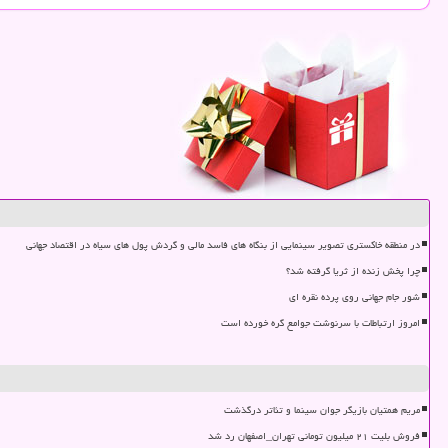
در منطقه خاکستری تصویر سینمایی از بنگاه های فاسد مالی و گردش پول های سیاه در اقتصاد جهانی
چرا پخش زنده از ثریا گرفته شد؟
شور جام جهانی روی پرده نقره ای
امروز ارتباطات با سرنوشت جوامع گره خورده است
مریم همتیان بازیگر جوان سینما و تئاتر درگذشت
فروش بلیت ۲۱ میلیون تومانی تهران_اصفهان رد شد