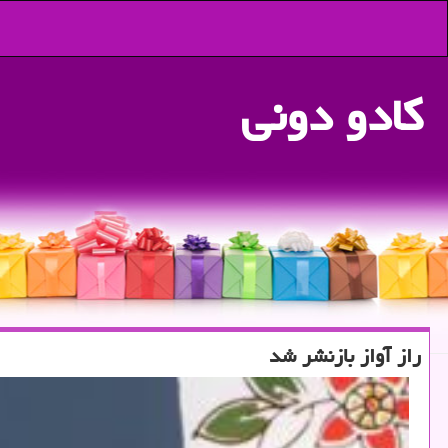
كادو دونی
راز آواز بازنشر شد