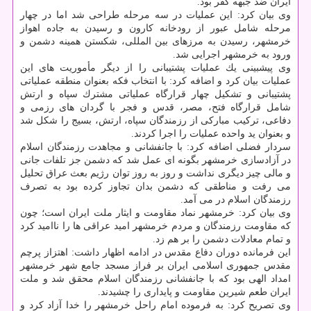
ایران ضد جبهه كفر بود.
وی بیان كرد: این عملیات در سه مرحله طراحی شد اما در چهار
مرحله شامل عبور از رودخانه كارون و رسیدن به جاده اهواز
خرمشهر، رسیدن به مرزهای بین المللی، شكستن همینه دشمن و
ورود به خرمشهر اجرایی شد.
وی پیشبینی یك عملیات پشتیبانی را از دیگر مأموریت های این
عملیات بیان كرد و اضافه كرد: با انتخاب فكه بعنوان منطقه عملیاتی
پشتیبانی و تشكیل چهار قرارگاه عملیاتی مشترك سپاه و ارتش
شامل قرارگاه فتح، مصر، قدس و فجر با گردان های رزمی و
دفاعی، تركیب مباركی از رزمندگان سپاه، ارتش، بسیج را شكل شد
و بعنوان ید واحده عملیات را اجرا كردند.
سردار فضلی اضافه كرد: با جانفشانی و مجاهدت رزمندگان اسلام
در آزادسازی خرمشهر بگونه ای عمل شد كه دشمن جز تلفات جانی
و مالی چیز دیگری نداشت و روز به روز توان رژیم بعث عراق تحلیل
می رفت و مناطقی كه دشمن بدان تجاوز كرده بود به تصرف
رزمندگان اسلام در می آمد.
وی بیان كرد: خرمشهر نماد مقاومت و ایثار ملت ایران است؛ چون
كه مقاومت رزمندگان و مردم خرمشهر امید عراقی ها را ناامید كرد
و تمام معادلات دشمن را بر هم زد.
این فرمانده دوران دفاع مقدس در ادامه اظهار داشت: اهتزاز پرچم
مقدس جمهوری اسلامی ایران بر فراز مسجد جامع شهر خرمشهر
امداد الهی بود كه با جانفشانی رزمندگان اسلام محقق شد و ملت
ایران طعم شیرین مقاومت و پایداری را چشیدند.
وی تصریح كرد: به فرموده امام راحل خرمشهر را خدا آزاد كرد و