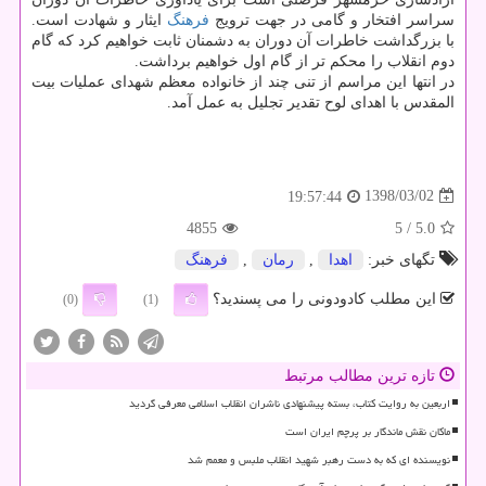
سراسر افتخار و گامی در جهت ترویج
فرهنگ
ایثار و شهادت است.
با بزرگداشت خاطرات آن دوران به دشمنان ثابت خواهیم كرد كه گام
دوم انقلاب را محكم تر از گام اول خواهیم برداشت.
در انتها این مراسم از تنی چند از خانواده معظم شهدای عملیات بیت
المقدس با اهدای لوح تقدیر تجلیل به عمل آمد.
1398/03/02
19:57:44
4855
/ 5
5.0
تگهای خبر:
اهدا
,
رمان
,
فرهنگ
این مطلب کادودونی را می پسندید؟
(0)
(1)
تازه ترین مطالب مرتبط
اربعین به روایت کتاب، بسته پیشنهادی ناشران انقلاب اسلامی معرفی گردید
ماکان نقش ماندگار بر پرچم ایران است
نویسنده ای که به دست رهبر شهید انقلاب ملبس و معمم شد