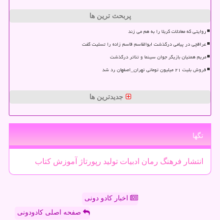
پربحث ترین ها
روایتی که معادلات کربلا را به هم می زند
عراقچی در پیامی درگذشت ابوالقاسم قاسم زاده را تسلیت گفت
مریم همتیان بازیگر جوان سینما و تئاتر درگذشت
فروش بلیت ۲۱ میلیون تومانی تهران_اصفهان رد شد
جدیدترین ها
تگها
انتشار
فرهنگ
رمان
ادبیات
تولید
رپورتاژ
آموزش
كتاب
اخبار کادو دونی
صفحه اصلی کادودونی