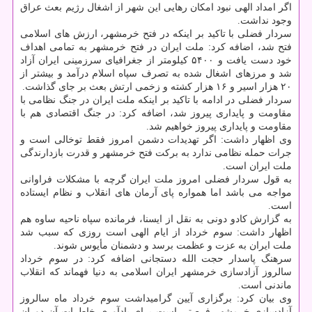
اگر امداد الهی نبود امكان رهایی این شهر از اشغال رژیم بعث عراق
وجود نداشت.
سردار فضلی با تاكید بر اینكه در فتح خرمشهر، ارزش های اسلامی
فتح شد، اضافه كرد: ملت ایران در فتح خرمشهر به تمامی اهداف
خود دست یافت و ۵۴۰۰ كیلومتر از جغرافیای سرزمینی ایران آزاد
شد و مرزهای اشغال شده به تصرف سپاه اسلام درآمد و بیشتر از
۲۰ هزار اسیر و ۱۶ هزار كشته و زخمی ارتش بعث بر جای گذاشت.
سردار فضلی در ادامه با تاكید بر اینكه ملت ایران در جنگ نظامی با
مقاومت و پایداری پیروز شد، اضافه كرد: در جنگ اقتصادی هم با
مقاومت و پایداری پیروز خواهیم شد.
وی اظهار داشت: اگر تهدیدات دشمن امروز فقط توخالی است و
جرات حمله نظامی ندارد به بركت فتح خرمشهر و قدرت بازدارندگی
ملت ایران است.
به قول سردار فضلی امروز ملت ایران گرچه با مشكلات فراوانی
مواجه می باشد اما همواره پای آرمان های انقلاب و نظام ایستاده
است.
به گزارش كادو دونی به نقل از ایسنا، فرمانده سپاه ناحیه ساوه هم
اظهار داشت: سوم خرداد از ایام الهی است روزی كه سبب شد
ملت ایران به عزت و عظمت برسد و دشمنان مأیوس شوند.
سرهنگ پاسدار حجت الله دستجانی اضافه كرد: در سوم خرداد
سالروز آزادسازی خرمشهر ایران اسلامی به دنیا فهماند كه انقلاب
ماندنی است.
وی بیان كرد: برگزاری آیین گرامیداشت سوم خرداد ماه سالروز
آزادسازی خرمشهر فرصتی است برای یادآوری خاطرات آن دوران