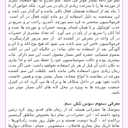
سم غیر دافه بسیار موثر می باشد. سم آمدرو نه تنها جمعیت کثیری
از مورچه ها را با سرعت زیادی از پای در می آورد، بلکه خواص آن تا
5 ماه بعد از استفاده همچنان فعال باقی مانده و اثرگذار می باشد و
این مشخصه به دلیل استفاده از دو ماده اولیه فعال در آن است.
فرمولاسیون منحصر به فرد سم مورچه آمدرو، راحت تر و سریع تر
جذب کوتیکول و یا همان غشای پوسته حشرات و مورچه ها شده و
لذا آنان را سریع تر از پای در می آورد که تعداد بیشتری از حشرات
در آن واحد در معرض دز کشنده ای از سم مزبور قرارمیگیرند.
فرمولاسیون خاص این سم باعث می شود که هیچ نوع لکه و یا اثر و
آلودگی بعد از استفاده به جای نماند؛ در حالیکه این امر در اغلب
سموم شیمیایی حشره کش بسیار معمول است این سم دارای ثبات
بیشتری بوده و حالت سوسپانسیون خود را حفظ می کند و لذا نیازی
به تکان دادن آن قبل از هر بار استفاده نخواهید داشت حتی اگر مدت
زمان زیادی بدون استفاده باقی مانده باشد. غلظت این سم کشنده
مورچه در مقایسه با انواع مشابه، بسیار بیشتر بوده و همین خاصیت
باعث نفوذ بهتر در داخل شکاف ها و ترک ها می گردد که در کنترل
جمعیت مورچه ها به ویژه در محل لانه های آنان بسیار موثر می
باشد.
معرفی سموم سوس کش سم:
سوسک ها حشراتی هستند که از زمان های قدیم روی کره زمین
وجود داشته اند ؛ این حشرات در تمام دنیا بخصوص مناطق گرمسیر
پراکنده اند ، گرما دوست هستند و در طول روز پشت رادیاتورها ،
نقاط تاریک مثل مجاری فاضلاب ، دستشویی ، حمام ، شکاف دیوارها