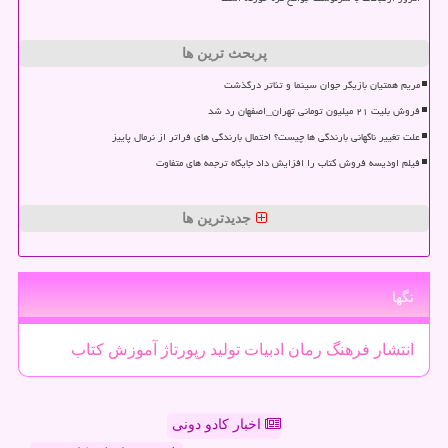
پربحث ترین ها
مریم همتیان بازیگر جوان سینما و تئاتر درگذشت
فروش بلیت ۲۱ میلیون تومانی تهران_اصفهان رد شد
علت تغییر ناگهانی بارندگی ها چیست؟ احتمال بارندگی های فراتر از نرمال پاییز
فیلم اودیسه فروش کتاب را افزایش داد جایگاه ترجمه های متفاوت
جدیدترین ها
تگها
انتشار
فرهنگ
رمان
ادبیات
تولید
رپورتاژ
آموزش
كتاب
اخبار کادو دونی