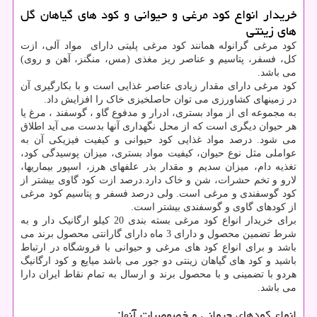
خریدار انواع کود مرغی و حیوانی و کود های گیاهان گل
های زینتی
کود مرغی گرانوله همانند کود مرغی پلیتی دارای مواد آلی، ازت
کل، فسفر، پتاسیم و عناصر ریز مغذی (مس، منگنز، آهن و روی)
می باشد.
کود مرغی دارای مقدار زیادی عناصر غذایی است و با بکارگیری آن
در زمینهای کشاورزی می توان حاصلخیزی خاک را افزایش داد.
به مجموعه ای از مواد بستری، ادرار و مدفوع گاو ، گوسفند ، مرغ یا
هر حیوان دیگری است که از محل نگهداری آنها بدست می آید اطلاق
می شود. درصد مواد غذایی کود حیوانی و کیفیت فیزیکی آن به
عواملی مثل نوع حیوان، کیفیت مواد بستری، میزان پوسیدگی کود،
تغذیه دام، میزان سدیم و مقدار بذر علفهای هرز، اسپور بیماریها،
لارو و تخم حشرات، شن و خاک دارد.درصد ازت کود گاوی بیشتر از
کود گوسفندی و مرغی است. ولی درصد فسفر و پتاسیم کود مرغی
از کودهای گاوی و گوسفندی بیشتر است.
برای خریدار انواع کود مرغی بسته بندی 20 کیلو ارگانیک دار و به
شرط تضمین محصول و دارای 3 ماه دارای گارانتی محصول برند می
باشد و برای انواع کود های مرغی و حیوانی با فروشگاه در ارتباط
باشید و کود های گیاهان زینتی دو جور می باشد میایع و کود ارگانیگ
هردو با تضمینی و با محصول برند و ارسال به تمام نقاط ایران دارا
می باشد.
انواع کودهای حیوانی و خصوصیات آنها: