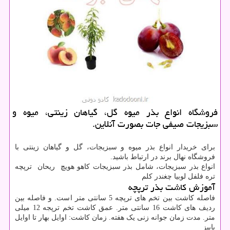
فروشگاه انواع بذر میوه گل، گیاهان زینتی، میوه و
سبزیجات صیفی جات بصورت آنلاین.
برای خریدار انواع بذر میوه و سبزیجات، گل و گیاهان زینتی با
فروشگاه نهال برند در ارتباط باشید.
انواع بذر سبزیجات، شامل بذر سبزیجات کاهو هویچ ریحان ترپچه
تره فلفل لوبیا چغندر کلم
آموزش کاشت بذر ترپچه
فاصله کاشت بین تخم های ترپچه 5 سانتی متر است. و فاصله بین
ردیف های کاشت 16 سانتی متر. عمق کاشت تخم ترپجه 12 میلی
متر. مدت زمان جوانه زنی یک هفته. زمان کاشت: اوایل بهار تا اوایل
پاییز