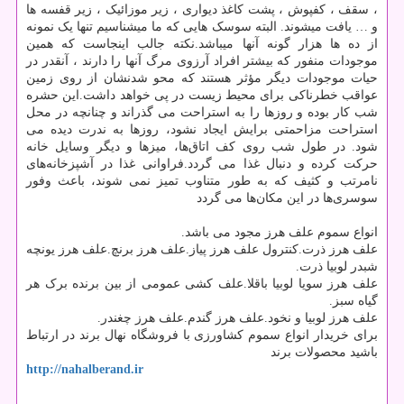
، سقف ، کفپوش ، پشت کاغذ دیواری ، زیر موزائیک ، زیر قفسه ها
و … یافت میشوند. البته سوسک هایی که ما میشناسیم تنها یک نمونه
از ده ها هزار گونه آنها میباشد.نکته جالب اینجاست که همین
موجودات منفور که بیشتر افراد آرزوی مرگ آنها را دارند ، آنقدر در
حیات موجودات دیگر مؤثر هستند که محو شدنشان از روی زمین
عواقب خطرناکی برای محیط زیست در پی خواهد داشت.این حشره
شب کار بوده و روزها را به استراحت می ‌گذراند و چنانچه در محل
استراحت مزاحمتی برایش ایجاد نشود، روزها به ندرت دیده می
‌شود. در طول شب روی کف اتاق‌ها، میزها و دیگر وسایل خانه
حرکت کرده و دنبال غذا می ‌گردد.فراوانی غذا در آشپزخانه‌های
نامرتب و کثیف که به طور متناوب تمیز نمی ‌شوند، باعث وفور
سوسری‌ها در این مکان‌ها می‌ گردد
انواع سموم علف هرز مجود می باشد.
علف هرز ذرت.کنترول علف هرز پیاز.علف هرز برنچ.علف هرز یونچه
شبدر لوبیا ذرت.
علف هرز سویا لوبیا باقلا.علف کشی عمومی از بین برنده برک هر
گیاه سبز.
علف هرز لوبیا و نخود.علف هرز گندم.علف هرز چغندر.
برای خریدار انواع سموم کشاورزی با فروشگاه نهال برند در ارتباط
باشید محصولات برند
http://nahalberand.ir