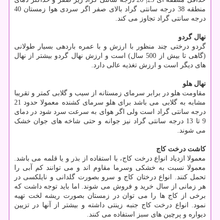
منطقه 38 درجه سانتی گراد بالای صفر اگر سردی هوا زمستان 40
درجه سانتی گراد تجاوز می کند.
نهال گردو
گردو درختی چند منظور با ارزش و با عمره باردهی بسیار طولانی
(گاهی تا بیش از 500 سال) است و ارزش نهال گردو بیشتر از نهال
های دیگر است و ارزش تغذیه عالی دارد.
نهال هلو
مقاومت هلو در برابر سرمای زمستانه از سیب و گلابی کمتر و تقریبا
مشابه به گلابی می باشد برای هلو سرمای کشنده معمولا حدود 21
درجه سانتی گراد است ولی اگر هوای به سرعت سرد شود در دمای
9 تا 13 درجه سانتی گراد نیز جوانه و حتی شاخه های جوان خشک
می شوند.
کاشت درخت کاج
معمولا ازدیاد انواع درخت کاج، با استفاده از بذر و یا قلمه می باشد.
معمولا نسبت به خشکی و‌سرما مقاوم اند و می توانند کم آبی را
تحمل کنند. انواع درختان کاج و سرو بصورت گلدانی و نایلکسی در
هر زمانی از سال خرید و فروش می شوند. اما باید توجه داشت که
برخی از کاج ها را می توان در زمستان بصورت ریشه لخت تهیه
نمود. انواع درخت کاج جنبه زینتی داشته و بیشتر از آنها در تزیین
دیواره و پرچین های سبز استفاده می کنند.