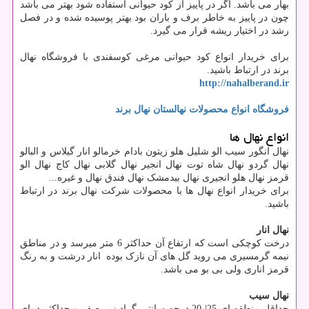
بهار می باشد. اگر در پاییز از کود حیوانی استفاده شود بهتر می باشد
چون در پاییز به خاطر برف و باران بود بهتر پوسیده شده و در فصل
رشد در اختیار ریشه قرار می گیرد.
برای خریدار انواع کود حیوانی مرغی کوسفندی با فروشگاه نهال
برند در ارتباط باشید.
http://nahalberand.ir
فروشگاه انواع محصولات نهالستان نهال برند
انواع نهال ها
نهال انگور سیب الو شلیل هلو زیتون بادام خرمالو انار گیلاس و البالو
نهال گردو نهال شاه توت نهال انجیر نهال گلابی نهال کاج نهال الو
قرمز نهال هلو انجیری نهال بیدمشک نهال فندق نهال و غیره...
برای خریدار انواع نهال ها با محصولات شرکت نهال برند در ارتباط
باشید.
نهال انار
درخت کوچکی است که ارتفاع آن حداکثر 6 متر میرسد و در مناطق
نیمه گرمسیری می روید گل های آن نازک بوده انار درشت و به رنگ
قرمز اناری ولی بی بو می باشد.
نهال سیب
حداقل منطقه ای 25| 20 درجه سانتی گراد زیر صفر و حداکثر دمای