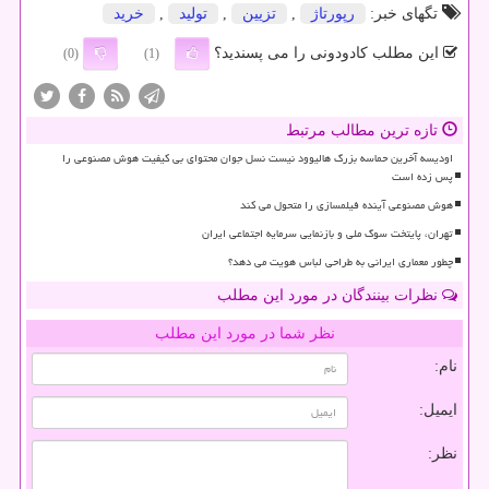
تگهای خبر:
رپورتاژ
,
تزیین
,
تولید
,
خرید
این مطلب کادودونی را می پسندید؟
(0)
(1)
تازه ترین مطالب مرتبط
اودیسه آخرین حماسه بزرگ هالیوود نیست نسل جوان محتوای بی کیفیت هوش مصنوعی را
پس زده است
هوش مصنوعی آینده فیلمسازی را متحول می کند
تهران، پایتخت سوگ ملی و بازنمایی سرمایه اجتماعی ایران
چطور معماری ایرانی به طراحی لباس هویت می دهد؟
نظرات بینندگان در مورد این مطلب
نظر شما در مورد این مطلب
نام:
ایمیل:
نظر: