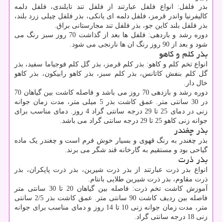
بذر فلفل: انواع فلفل عبارتند از فلفل تند تایلندی، فلفل دلمه
کالیفرنیا واندر قرمز، فلفل دلمه ای یانکی، بذر فلفل چیلی زرد بلند،
بذر فلفل بلند کاین جو، بذر فلفل تند مجارستانی براق.
دوره رشد و باردهی: فلفل ها بعد از گذاشت 70 روز سبز رنگ می
شود و بعد از 90 روز رنگ ان ها نارنجی می شود.
بذر کلم و کاهو
انواع تخم کلم و کاهو: بذر کلم قرمز، بذر گل کلم فوجیاما سفید، بذر
گل کلم بنفش کاتانس، بذر کلم سبز، بذر کاهو رابیکون، بذر کاهو
خال دار.
دوره رشد و بازدهی 70 روز می باشد و فاصله کاشت بین گیاهان 70
در 30 سانتی متر. عمق کاشت بذر 5 میلی متر، مدت زمان جوانه
زنی در دمای 25 تا 29 درجه سانتی گراد 4 روز. دمای مناسب برای
جوانه زنی کاهو 25 تا 29 درجه سانتی گراد می باشد.
بذر چغندر
بذر چغندر به رنگ قهوی و بسیار خوش فرم است و چغندر یک ماده
گیاحی بود و مستقیم به گارخانه قند شگر می برند.
بذر ذرت
انواع بذر ذرت عبارتند از بذر ذرت شیرین، بذر ذرت پاپکران، بذر
ذرت مقاوم، بذر ذرت شیرین طلایی بانتام.
آموزش کاشت تخم ذرت: فاصله بین گیاهان 20 تا 30 سانتی متر
فاصله بین ردیف کاشت 90 سانتی متر. عمق کاشت بذر 2/5 سانتی
متر، مدت زمان جوانه زنی 10 تا 14 روز و دمای مناسب برای جوانه
زنی 18 درجه سانتی گراد.