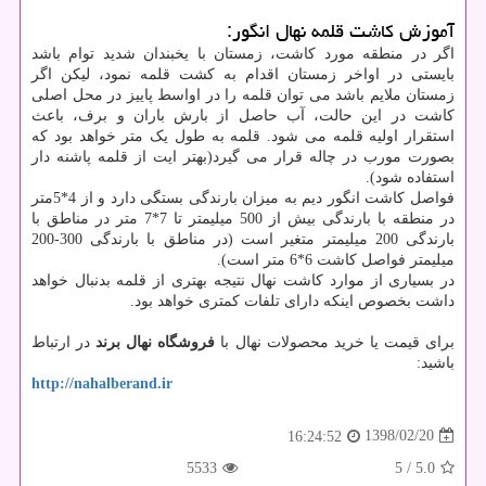
آموزش کاشت قلمه نهال انگور:
اگر در منطقه مورد کاشت، زمستان با یخبندان شدید توام باشد
بایستی در اواخر زمستان اقدام به کشت قلمه نمود، لیکن اگر
زمستان ملایم باشد می توان قلمه را در اواسط پاییز در محل اصلی
کاشت در این حالت، آب حاصل از بارش باران و برف، باعث
استقرار اولیه قلمه می شود. قلمه به طول یک متر خواهد بود که
بصورت مورب در چاله قرار می گیرد(بهتر ایت از قلمه پاشنه دار
استفاده شود).
فواصل کاشت انگور دیم به میزان بارندگی بستگی دارد و از 4*5متر
در منطقه با بارندگی بیش از 500 میلیمتر تا 7*7 متر در مناطق با
بارندگی 200 میلیمتر متغیر است (در مناطق با بارندگی 300-200
میلیمتر فواصل کاشت 6*6 متر است).
در بسیاری از موارد کاشت نهال نتیجه بهتری از قلمه بدنبال خواهد
داشت بخصوص اینکه دارای تلفات کمتری خواهد بود.
برای قیمت یا خرید محصولات نهال با
فروشگاه نهال برند
در ارتباط
باشید:
http://nahalberand.ir
1398/02/20
16:24:52
5533
/ 5
5.0