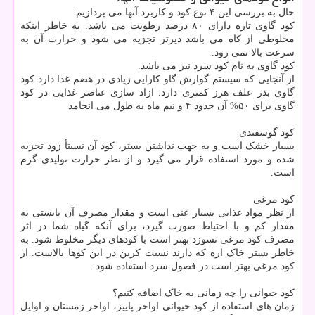
حال به بررسی این ۴ نوع کود و کاربرد آنها می پردازیم:
کود گاوی تازه دارای ۸۰ درصد رطوبت می باشد. به خاطر اینکه
مخلوطی از کاه می باشد دیرتر تجزیه می شود و حرارت آن به
سرعت بالا نمی رود.
کود گاوی به نام کود سرد نیز می باشد.
از آنجایی که سیستم گوارش گاو کارایی زیادی در هضم غذا دارد کود
گاوی بذر علف هرز کمتری دارد. ازاد سازی عناصر غذایی در کود
گاوی برای ۵۰% آن حدود ۴ و نیم ماه به طول می انجامد
کود گوسفندی
بسیار خشک است و به جهت نداشتن بستر، کود آن نسبتأ زود تجزیه
شده و مورد استفاده قرار می گیرد و از نظر حرارت تولیدی گرم
است.
کود مرغی
از نظر مواد غذایی بسیار غنی است و مقدار مصرف آن بایستی به
مقدار کم و با احتیاط صورت گیرد، برای آنکه گیاه شما در اثر
مصرف کود مرغی نسوزد بهتر است با کودهای دیگر مخلوط شود. به
خاطر بستر خاک اره که دارند نسبت کربن در این کوها بالاست. از
کود مرغی بهتر است در فصول سرد استفاده شود.
کود حیوانی را چه زمانی به خاک اضافه کنیم؟
زمان های استفاده از کود حیوانی اواخر پاییز، اواخر زمستان و اوایل