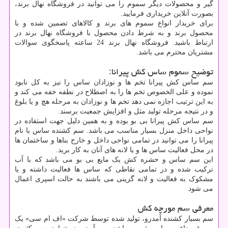
گیر و محصولات دیگر سموم را می توانید در فروشگاه نهال برند،
بصورت آنلاین خریداری فرمایید.
برای خریدار انواع سموم های برند و کالاهای تضمین شده و با
محصول برند و به شرط دادن محصول با فروشگاه نهال برند در
ارتباط باشید. فروشگاه نهال برند 24 ساعته پاسخگوی سوالات
مشتریان محترم می باشد.
توضیح سموم ساس کش پیرانا:
سم ساس کش پیرانا تخم ها و نوزادان ساس را نیز به کل نابود
نموده و علی الخصوص تخم ها را به اصطلاح در نطفه خفه می کند و
به این ترتیب اجازه نمی دهد تخم ها و نوزادان به مرحله هچ و یا بلوغ
و در نتیجه مرحله تولید مثل و افزایش جمعیت برسند.
سم ساس کش پیرانا بی بو بوده و به همین دلیل جهت استفاده در
نواحی داخل منزل بسیار مناسب می باشد. سم کشنده ساس با نام
پیرانا را می توانید در تمامی نواحی داخل و خارج بناها و ساختمان ها
در محل فعالیت ساس ها و یا لانه های آنان به کار برید.
این سم ساس و حشره کش یک مایع بی بو می باشد که با آب
ترکیب شده و در تمامی نقاطی که ساس ها فعالیت داشته و یا
مشکوک به فعالیت و لانه گزینی می باشند به حالت اسپری اعمال
می شود
معرفی سم مورچه کش
سم بسیار کشنده آمدرو، تولید شده توسط شرکت «اف ام سی» یک