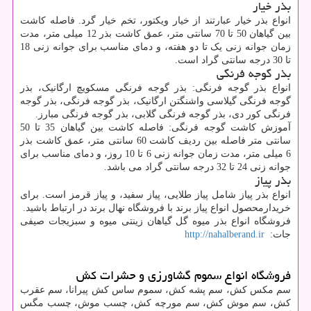
بذر خیار
انواع بذر خیار عبارتند از خیار ویکتور، تخم خیار گرد. فاصله کاشت
بین گیاهان 50 تا 70 سانتی متر، عمق کاشت بذر 12 میلی متر، مدت
زمان جوانه زنی یک تا دو هفته، و دمای مناسب برای جوانه زنی 18
تا 30 درجه سانتی گراد است.
بذر گوجه فرنگی
انواع بذر گوجه فرنگی: بذر گوجه فرنگی مسکویچ ارگانیک، بذر
گوجه فرنگی گیلاسی واشنگتن ارگانیک، بذر گوجه فرنگی، بذر گوجه
فرنگی کور دی، بذر گوجه فرنگی گلابی، بذر گوجه فرنگی مبارز.
آموزش کاشت گوجه فرنگی: فاصله کاشت بین گیاهان 35 تا 50
سانتی متر فاصله بین ردیف کاشت 60 سانتی متر، عمق کاشت بذر
6 میلی متر، مدت زمان جوانه زنی 6 تا 10 روز، و دمای مناسب برای
جوانه زنی 24 تا 32 درجه سانتی گراد می باشد.
بذر پیاز
انواع بذر پیاز شامل پیاز طلایی، پیاز سفید، و پیاز قرمز است. برای
خریدارمحصول انواع پیاز برند با فروشگاه نهال برند در ارتباط باشید.
فروشگاه انواع بذر میوه گل گیاهان زینتی میوه و سبزیجات صیفی
جات:
http://nahalberand.ir
فروشگاه انواع سموم گشاورزی و حشرات کش
سم مکس کش، سم پشه کش، سموم ساس کش پیرانا، سم عقرب
کش، سم موش کش، سم مورچه کش، چسب موش، چسب مگس