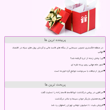
پربیننده ترین ها
در منطقه خاکستری تصویر سینمایی از بنگاه های فاسد مالی و گردش پول های سیاه در اقتصاد
جهانی
چرا پخش زنده از ثریا گرفته شد؟
شور جام جهانی روی پرده نقره ای
امروز ارتباطات با سرنوشت جوامع گره خورده است
پربحث ترین ها
عراقچی در پیامی درگذشت ابوالقاسم قاسم زاده را تسلیت گفت
مریم همتیان بازیگر جوان سینما و تئاتر درگذشت
فروش بلیت ۲۱ میلیون تومانی تهران_اصفهان رد شد