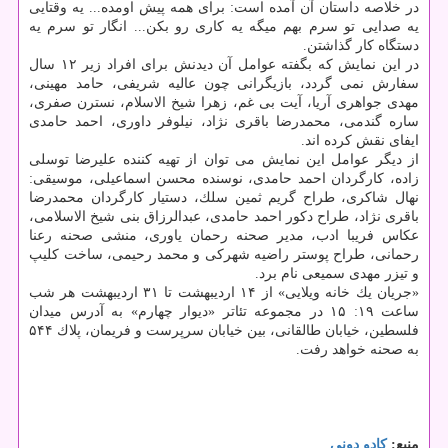
در خلاصه داستان آن آمده است: برای همه پیش اومده... یه وقتایی
یه صدایی تو سرم بهم میگه یه كاری رو بكن... انگار تو سرم یه
دستگاه كار گذاشتن.
در این نمایش كه بگفته عوامل آن دیدنش برای افراد زیر ۱۲ سال
سفارش نمی گردد، بازیگرانی چون عالیه شریفی، حامد مهینی،
مهدی جواهری آریا، آیت بی غم، زهرا شیخ الاسلام، نسترن صفری،
ساره گندمی، محمدرضا باقری نژاد، نیلوفر داوری، احمد حامدی
ایفای نقش كرده اند.
از دیگر عوامل این نمایش می توان از تهیه كننده علیرضا توسلی
زاده، كارگردان احمد حامدی، نوسنده محسن اسماعیلی، موسیقی:
نهال شاكری، طراح گریم ثمین سلك، دستیار كارگردان محمدرضا
باقری نژاد، طراح دكور احمد حامدی، عبدالرزاق بنی شیخ الاسلامی،
عكاس فریبا ادب، مدیر صحنه رحمان یاوری، منشی صحنه رعنا
رحمانی، طراح پوستر راضیه شهركی و محمد رحیمی، ساخت كلیپ
و تیزر مهدی سمیعی نام برد.
«جریان یك خانه ویلایی» از ۱۴ اردیبهشت تا ۳۱ اردیبهشت هر شب
ساعت ۱۹: ۱۵ در مجموعه تئاتر «دیوار چهارم» به آدرس میدان
فلسطین، خیابان طالقانی، بین خیابان سرپرست و فریمان، پلاك ۵۴۴
به صحنه خواهد رفت.
منبع:
كادو دونی