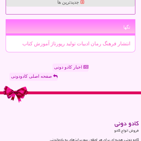
جدیدترین ها
تگها
انتشار
فرهنگ
رمان
ادبیات
تولید
رپورتاژ
آموزش
كتاب
اخبار کادو دونی
صفحه اصلی کادودونی
كادو دونی
فروش انواع کادو
کادو دونی، هدیه ای برای هر لحظه ، سورپرایزهای به یادماندنی