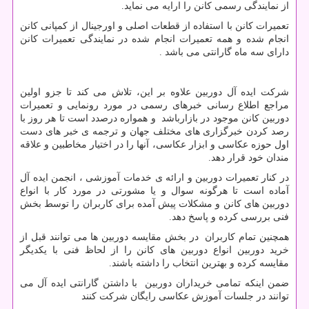
از نمایندگی رسمی کانن را ارایه می نماید.
تعمیرات کانن با استفاده از قطعات اصلی و اورجینال از کمپانی کانن
انجام شده و همه تعمیرات انجام شده در نمایندگی تعمیرات کانن
دارای سه ماه گارانتی می باشد .
شرکت ایده آل دوربین علاوه بر این، تلاش می کند تا جزو اولین
مراجع اطلاع رسانی خبرهای رسمی در مورد رونمایی و تعمیرات
دوربین کانن موجود در بازارباشد و همواره درصدد است تا هر روز با
رصد کردن خبرگزاری های مختلف جهان و ترجمه ی خبر های دست
اول حوزه عکاسی و ابزار عکاسی، آنها را در اختیار مخاطبین و علاقه
مندان خود قرار دهد.
در کنار تعمیرات دوربین و ارائه ی خدمات آموزشی ، انجمن ایده آل
آماده است تا هرگونه سوال و یا مشورتی در مورد کار با انواع
دوربین های کانن و مشکلات پیش آمده برای کاربران را توسط بخش
فنی بررسی کرده و پاسخ دهد.
همچنین تمام کاربران در بخش مقایسه دوربین ها می توانند قبل از
خرید دوربین انواع دوربین های کانن را از لحاظ فنی با یکدیگر
مقایسه کرده و بهترین انتخاب را داشته باشند.
ضمن اینکه تمامی خریداران دوربین با داشتن گارانتی ایده آل می
توانند در جلسات آموزش عکاسی رایگان شرکت کنند