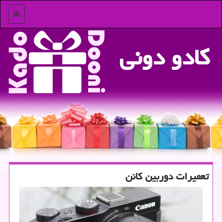
منو
كادو دونی
تعمیرات دوربین كانن