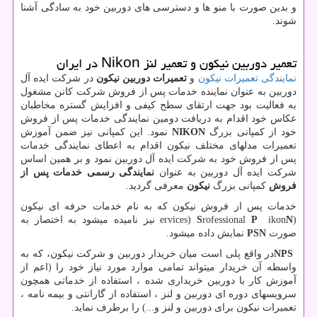
و بدین صورت با منو ها و دسترسی های دوربین خود به سادگی آشنا
شوند.
تعمیر دوربين نیکون و تعمیر لنز Nikon در ایران
نمایندگی تعمیرات نیکون
و
تعمیرات دوربین نیکون
در شرکت ایده آل
دوربین به عنوان نماینده خدمات پس از فروش شرکت کانن مشغول
به فعالیت بود جهت ارتقای سطح کیفی و افزایش گستره مخاطبان
عکاس خود اقدام به دریافت دومین نمایندگی خدمات پس از فروش
خود از کمپانی بزرگ
NIKON
نمود. این کمپانی نیز ضمن آموزش
تعمیرات مدلهای مختلف نیکون اقدام به اعطای نمایندگی خدمات
پس از فروش خود به شرکت ایده آل دوربین نمود و بر همین اساس
شرکت ایده آل دوربین به عنوان
نمایندگی رسمی خدمات پس از
فروش
کمپانی بزرگ
نیکون
معرفی گردید.
خدمات پس از فروش نیکون که به نام خدمات حرفه ای نیکون
(
N
ikon
P
rofessional
S
ervices)
نیز نامیده میشود به اختصار به
صورت
N
PS
نمایش داده میشود.
NPS
در واقع پلی است میان خریدار دوربین و شرکت نیکون، که به
واسطه آن خریدار میتواند تمامی موارد مورد نیاز خود را (اعم از
آموزش کار با دوربین خریداری شده ، استفاده از خدماتی همچون
سرویسهای دوره ای دوربین و لنز ، استفاده از گارانتی و بیمه نامه ،
تعمیرات نیکون برای دوربین و لنز و...) را برطرف نماید.