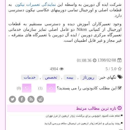
شرکت ایده آل دوربین به واسطه این
نمایندگی تعمیرات نیکون
به
قطعات اصلی و اورجینال تمامی دوربینهای عکاسی نیکون دسترسی
دارد.
وجود تعمیرکاران آموزش دیده و دسترسی مستقیم به قطعات
اورجینال از کمپانی Nikon دو عامل اصلی تمایز سازمان خدماتی
تعمیرگاه مرکزی دوربین / ایده آل دوربین با تعمیرگاه های متفرقه ،
غیر مجاز و غیر قابل اطمینان است.
1398/02/08
01:08:36
4904
/ 5
5.0
تگهای خبر:
رپورتاژ
,
بیمه
,
تخصص
,
خدمات
این مطلب کادودونی را می پسندید؟
(0)
(1)
تازه ترین مطالب مرتبط
اعلام علت کمبود اتوبوس برای برگشت زوار اربعین از مرز مهران
روند پذیرش و اعزام زوار اربعین در ترمینال سلام بررسی گردید