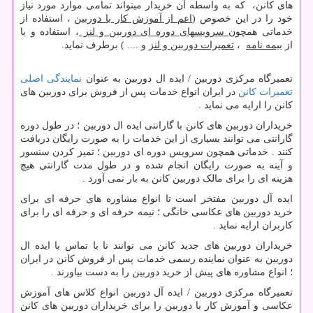
های کانن، که به واسطه آن خریدار میتواند تمامی موارد مورد نیاز
خود را در این خصوص (
اعم از آموزش کار با دوربین
، استفاده از
خدماتی همچون
سرویسهای دوره ای دوربین و لنز
، استفاده و یا
از
بیمه نامه
،
تعمیرات دوربین و لنز
و .... ) برطرف نماید.
تعمیرگاه مرکزی دوربین / ایده ال دوربین به عنوان
نمایندگی اصلی
تعمیرات کانن
در ایران انواع خدمات پس از فروش برای دوربین های
کانن را ارایه می نماید .
خریداران دوربین های کانن با گارانتی ایده ال دوربین ؛ در طول دوره
گارانتی می توانند بسیاری از این خدمات را به صورت رایگان دریافت
کنند . خدماتی همچون سرویس دوره ای دوربین ؛ تمیز کردن سنسور
و آینه به صورت رایگان انجام شده و در طول مدت گارانتی هیچ
هزینه ای را برای مالک دوربین کانن به بار نمی آورد .
ایده آل دوربین مفتخر است تا انواع مشاوره های حرفه ای برای
خرید دوربین های عکاسی خانگی ؛ نیمه حرفه ای و حرفه ای را برای
کاربران ارایه نماید .
خریداران دوربین های جدید کانن می توانند تا با تماس با ایده ال
دوربین به عنوان نماینده رسمی خدمات پس از فروش کانن در ایران
؛ انواع مشاوره های پیش از خرید دوربین را به دست بیاورند .
تعمیرگاه مرکزی دوربین / ایده آل دوربین انواع کلاس های آموزش
عکاسی و آموزش کار با دوربین را برای خریداران دوربین های کانن