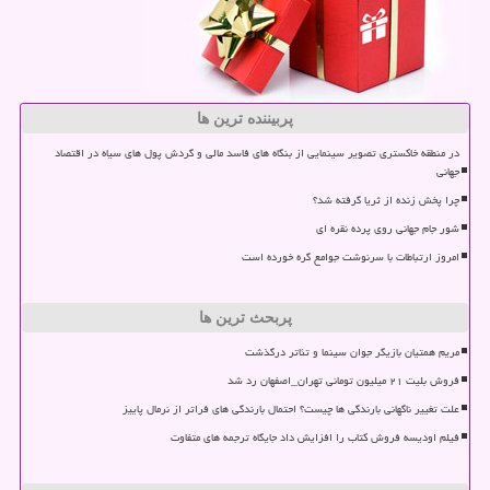
پربیننده ترین ها
در منطقه خاکستری تصویر سینمایی از بنگاه های فاسد مالی و گردش پول های سیاه در اقتصاد
جهانی
چرا پخش زنده از ثریا گرفته شد؟
شور جام جهانی روی پرده نقره ای
امروز ارتباطات با سرنوشت جوامع گره خورده است
پربحث ترین ها
مریم همتیان بازیگر جوان سینما و تئاتر درگذشت
فروش بلیت ۲۱ میلیون تومانی تهران_اصفهان رد شد
علت تغییر ناگهانی بارندگی ها چیست؟ احتمال بارندگی های فراتر از نرمال پاییز
فیلم اودیسه فروش کتاب را افزایش داد جایگاه ترجمه های متفاوت