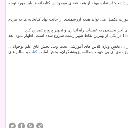
ت: استفاده بهینه از همه فضای موجود در كتابخانه ها باید مورد توجه
 تكمیل می تواند هدیه ارزشمندی از جانب نهاد كتابخانه ها به مردم
ی آخر بخشیدن به عملیات راه اندازی و تجهیز پروژه تصریح كرد.
این مقام مسئول با اشاره به اینكه مطالعات اولیه راه اندازی كتابخانه مركزی شهر رشت به مساحت هفت هزار و 650 مترمربع در هشت طبقه از سال 1380 در یكی از بهترین نقاط شهر رشت شروع شده است، اظهار نمود: بعد
ران، بخش ویژه كلاس های آموزشی تحت وب، بخش اتاق علم نوجوانان،
یژه وی.آی.پی جهت مطالعه پژوهشگران، بخش امانت
كتاب
و سالن های