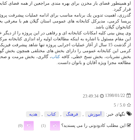
او همینطور فضای باز مخزن برای بهره مندی مراجعین از همه فضای كتابخ
قرار گیرد.
گدرزی، اهمیت تدوین یك برنامه مناسب برای ادامه عملیات پیشرفت پروژ
پریسا كرمی، مدیركل كتابخانه های عمومی استان گیلان هم با معرفی ب
كتابخوان گیلان باشد.
وی پیش بینی كلیه امكانات كتابخانه ای و رفاهی در این پروژه را از دیگ
از گذشت 15 سال از آغاز عملیات اجرایی پروژه تنها شاهد پیشرفت فیزیكی 50 درصدی هستیم.
كرمی این كتابخانه عمومی را دارای بخش های مختلفی همچون بخش گوی
بخش نشریات، بخش نسخ خطی، كافه
كتاب
، گالری، بخش مرمت و صح
مطالعه مجزا ویژه آقایان و بانوان دانست.
1398/01/22
23:49:34
/ 5
5.0
تگهای خبر:
آموزش
,
فرهنگ
,
كتاب
,
هدیه
این مطلب کادودونی را می پسندید؟
(0)
(1)