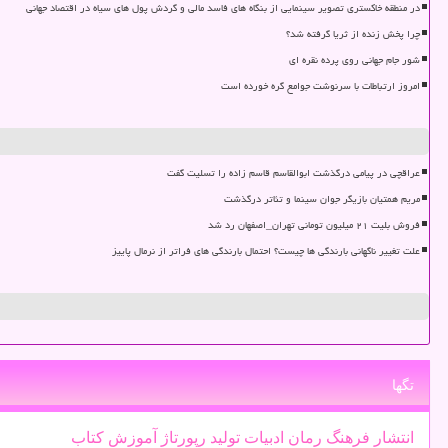
در منطقه خاکستری تصویر سینمایی از بنگاه های فاسد مالی و گردش پول های سیاه در اقتصاد جهانی
چرا پخش زنده از ثریا گرفته شد؟
شور جام جهانی روی پرده نقره ای
امروز ارتباطات با سرنوشت جوامع گره خورده است
عراقچی در پیامی درگذشت ابوالقاسم قاسم زاده را تسلیت گفت
مریم همتیان بازیگر جوان سینما و تئاتر درگذشت
فروش بلیت ۲۱ میلیون تومانی تهران_اصفهان رد شد
علت تغییر ناگهانی بارندگی ها چیست؟ احتمال بارندگی های فراتر از نرمال پاییز
تگها
انتشار
فرهنگ
رمان
ادبیات
تولید
رپورتاژ
آموزش
كتاب