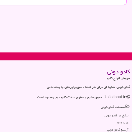
كادو دونی
فروش انواع کادو
کادو دونی، هدیه ای برای هر لحظه ، سورپرایزهای به یادماندنی
kadodooni.ir - حقوق مادی و معنوی سایت كادو دونی محفوظ است
صفحات كادو دونی
تبلیغ در كادو دونی
درباره ما
آرشیو كادو دونی