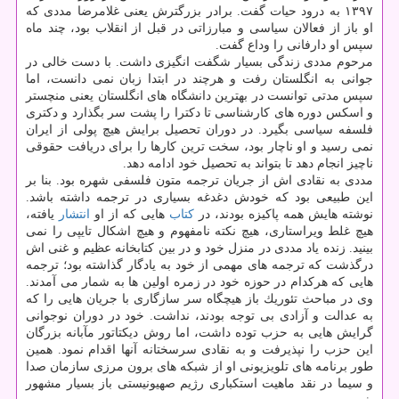
۱۳۹۷ به درود حیات گفت. برادر بزرگترش یعنی غلامرضا مددی كه
او باز از فعالان سیاسی و مبارزاتی در قبل از انقلاب بود، چند ماه
سپس او دارفانی را وداع گفت.
مرحوم مددی زندگی بسیار شگفت انگیزی داشت. با دست خالی در
جوانی به انگلستان رفت و هرچند در ابتدا زبان نمی دانست، اما
سپس مدتی توانست در بهترین دانشگاه های انگلستان یعنی منچستر
و اسكس دوره های كارشناسی تا دكترا را پشت سر بگذارد و دكتری
فلسفه سیاسی بگیرد. در دوران تحصیل برایش هیچ پولی از ایران
نمی رسید و او ناچار بود، سخت ترین كارها را برای دریافت حقوقی
ناچیز انجام دهد تا بتواند به تحصیل خود ادامه دهد.
مددی به نقادی اش از جریان ترجمه متون فلسفی شهره بود. بنا بر
این طبیعی بود كه خودش دغدغه بسیاری در ترجمه داشته باشد.
نوشته هایش همه پاكیزه بودند، در
كتاب
هایی كه از او
انتشار
یافته،
هیچ غلط ویراستاری، هیچ نكته نامفهوم و هیچ اشكال تایپی را نمی
بینید. زنده یاد مددی در منزل خود و در بین كتابخانه عظیم و غنی اش
درگذشت كه ترجمه های مهمی از خود به یادگار گذاشته بود؛ ترجمه
هایی كه هركدام در حوزه خود در زمره اولین ها به شمار می آمدند.
وی در مباحث تئوریك باز هیچگاه سر سازگاری با جریان هایی را كه
به عدالت و آزادی بی توجه بودند، نداشت. خود در دوران نوجوانی
گرایش هایی به حزب توده داشت، اما روش دیكتاتور مآبانه بزرگان
این حزب را نپذیرفت و به نقادی سرسختانه آنها اقدام نمود. همین
طور برنامه های تلویزیونی او از شبكه های برون مرزی سازمان صدا
و سیما در نقد ماهیت استكباری رژیم صهیونیستی باز بسیار مشهور