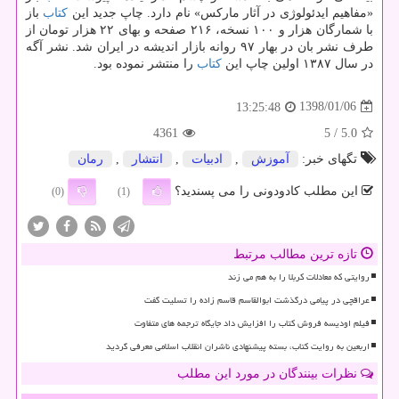
«مفاهیم ایدئولوژی در آثار ماركس» نام دارد. چاپ جدید این
كتاب
باز
با شمارگان هزار و ۱۰۰ نسخه، ۲۱۶ صفحه و بهای ۲۲ هزار تومان از
طرف نشر بان در بهار ۹۷ روانه بازار اندیشه در ایران شد. نشر آگه
در سال ۱۳۸۷ اولین چاپ این
كتاب
را منتشر نموده بود.
1398/01/06
13:25:48
4361
/ 5
5.0
تگهای خبر:
آموزش
,
ادبیات
,
انتشار
,
رمان
این مطلب کادودونی را می پسندید؟
(0)
(1)
تازه ترین مطالب مرتبط
روایتی که معادلات کربلا را به هم می زند
عراقچی در پیامی درگذشت ابوالقاسم قاسم زاده را تسلیت گفت
فیلم اودیسه فروش کتاب را افزایش داد جایگاه ترجمه های متفاوت
اربعین به روایت کتاب، بسته پیشنهادی ناشران انقلاب اسلامی معرفی گردید
نظرات بینندگان در مورد این مطلب