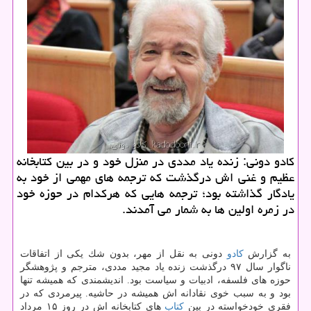
كادو دونی: زنده یاد مددی در منزل خود و در بین كتابخانه
عظیم و غنی اش درگذشت كه ترجمه های مهمی از خود به
یادگار گذاشته بود؛ ترجمه هایی كه هركدام در حوزه خود
در زمره اولین ها به شمار می آمدند.
به گزارش
كادو
دونی به نقل از مهر، بدون شك یكی از اتفاقات
ناگوار سال ۹۷ درگذشت زنده یاد مجید مددی، مترجم و پژوهشگر
حوزه های فلسفه، ادبیات و سیاست بود. اندیشمندی كه همیشه تنها
بود و به سبب خوی نقادانه اش همیشه در حاشیه. پیرمردی كه در
فقری خودخواسته در بین
كتاب
های كتابخانه اش در روز ۱۵ مرداد