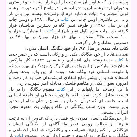
پیوست دارد كه عناوین آن به ترتیب از این قرار است: «لئو تولستوی
و دوران او» نوشته لنین، «درباره هنر: در پاسخ آندره دپره» نوشته
لوئی آلتوسر و «ادبیات به مثابه فرم ایدئولوژیك» نوشته اتین بالی بار
و پی یر ماشری. اولین چاپ این
كتاب
در سال ۱۳۸۱ و دومین چاپ
آن در سال ۱۳۸۶ از طرف نشر آگاه در دسترس مخاطبان قرار
گرفته بود. چاپ سوم (اول نشر بان) این
كتاب
با شمارگان هزار و
۱۰۰ نسخه، ۲۴۸ صفحه و بهای ۱۶ هزار تومان در بهار ۹۷ در
دسترس مخاطبان قرار گرفت.
كتاب های مددی در سال ۹۷: «از خود بیگانگی انسان مدرن»
Alienation یا از خود بیگانگی یكی از واژگانی است كه در عصر جدید
با
كتاب
«دستنوشته های اقتصادی و فلسفی ۱۸۴۴» كار ماركس
عنوان شد. ماركس از این واژه برای كارگران مزدبگیری بهره برد كه
با طبیعت انسانی خود بیگانه شده بودند. از این واژه بعدها بسیار
استفاده شد و در بیشتر منابع انتقادی اندیشمندان چپ به كار رفت و
امروزه بعنوان یكی از مفاهیم فلسفی مجادله آمیز شهرت دارد.
با این اوصاف اما پاپنهایم در این
كتاب
مفهوم بیگانگی را در دل
فلسفه تحلیل نكرده است بلكه چارچوب تحلیلی او جامعه انسانی
است، جامعه ای كه در آن احترام به انسان و شأن مقام او تحقق
پذیر نیست. بدین سبب بیگانگی در نگاه پاپنهایم یك مفهوم مجرد
انتزاعی نیست.
«از خودبیگانگی انسان مدرن» پنج فصل دارد كه عناوین آن به ترتیب
عبارتند از «حالت روحی عصر ما: آگاهی از بیگانگی انسان»،
«بیگانگی و تكنولوژی»، «سیاست و بیگانگی»، «ساختار اجتماعی و
بیگانگی» و «نگاهی به گذشته و چشم انداز آینده». پیوست
كتاب
باز