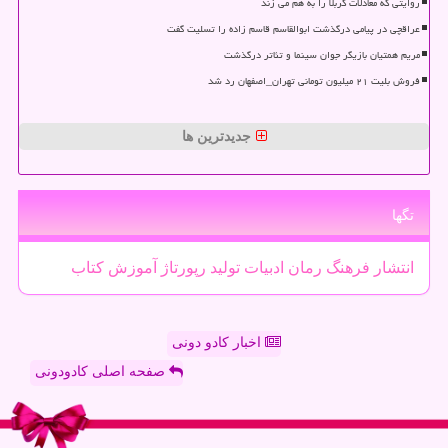
روایتی که معادلات کربلا را به هم می زند
عراقچی در پیامی درگذشت ابوالقاسم قاسم زاده را تسلیت گفت
مریم همتیان بازیگر جوان سینما و تئاتر درگذشت
فروش بلیت ۲۱ میلیون تومانی تهران_اصفهان رد شد
جدیدترین ها
تگها
انتشار
فرهنگ
رمان
ادبیات
تولید
رپورتاژ
آموزش
كتاب
اخبار کادو دونی
صفحه اصلی کادودونی