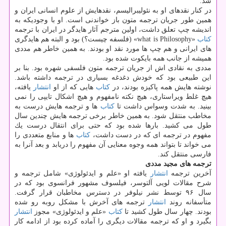
شد.
در كنار نقدهای او به نئولیبرالیسم، نقدهایش از علوم انسانی ایران و
همین طور جریان ترجمه متون باز خواندنی است. او با وجودیكه به
اندیشه چپ تعلق داشت، اولین مترجم آثار هایدگر در ایران با ترجمه
كتاب
«what is Philosophy» (فلسفه چیست؟) بود و البته هم هایدگری
های ایرانی و هم چپ ها مورد نقد او بودند. به همین خاطر هم مددی
همیشه از جانب همه بایكوت شده بود.
مددی به نقادی اش از جریان ترجمه متون فلسفی شهره بود. بنا بر
این طبیعی بود كه خودش دغدغه بسیاری در ترجمه داشته باشد.
نوشته هایش همه پاكیزه بودند، در
كتاب
هایی كه از او
انتشار
یافته،
هیچ غلط ویراستاری، هیچ نكته نامفهوم و هیچ اشكال تایپی را نمی
بینید. به شدت وسواس داشت تا
كتاب
ها و ترجمه هایش درست به
مخاطب منتقل شود. به همین خاطر برخی ترجمه هایش چندین سال
طول می كشید. بارها شده بود كه حتی برای انتقال درست یك
مفهوم در ترجمه ای كه در دست داشت،
كتاب
ها و منابع متعددی را
می خواند تا بتواند همه وجوه معنایی آن مفهوم را دریابد و بعد آنرا به
فارسی منتقل كند.
ترجمه های مجید مددی
آخرین ترجمه
انتشار
یافته او «علم و ایدئولوژی» شامل ترجمه و
شرح مقالات لویی آلتوسر، فیلسوف مشهور فرانسوی بود كه در
سال ۹۶ توسط نشر نیلوفر در دسترس مخاطبان قرار گرفت.
متأسفانه روند
انتشار
ترجمه های آخرش با مشكل روبه رو شده
بودند. چهار سال طول كشید تا
كتاب
«علم و ایدئولوژی» مجوز
انتشار
بگیرد و او كه ترجمه مقالات دیگری را آماده كرده بود از ادامه كار