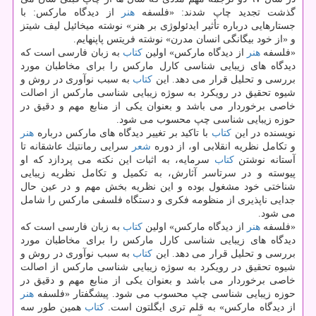
گذشت تجدید چاپ شدند: «فلسفه
هنر
از دیدگاه ماركس: با
جستارهایی درباره تأثیر ایدئولوژی بر هنر» نوشته میخائیل لیف شیتز
و «از خود بیگانگی انسان مدرن» نوشته فریتس پاپنهایم.
«فلسفه
هنر
از دیدگاه ماركس» اولین
كتاب
به زبان فارسی است كه
دیدگاه های زیبایی شناسی كارل ماركس را برای مخاطبان مورد
بررسی و تحلیل قرار می دهد. این
كتاب
به سبب نوآوری در روش و
شیوه تحقیق در رویكرد به سوژه زیبایی شناسی ماركس از اصالت
خاصی برخوردار می باشد و بعنوان یكی از منابع مهم و دقیق در
حوزه زیبایی شناسی چپ محسوب می شود.
نویسنده در این
كتاب
با تاكید بر تغییر دیدگاه های ماركس درباره
هنر
و تكامل نظریه انقلابی او، از دوره
شعر
سرایی رمانتیك عاشقانه تا
آستانه نوشتن
كتاب
سرمایه، به اثبات این نكته می پردازد كه او
پیوسته و در سرتاسر آثارش، به تكمیل و تكامل نظریه زیبایی
شناختی خود مشغول بوده و این نظریه بخش مهم و در عین حال
جدایی ناپذیری از منظومه فكری و دستگاه فلسفی ماركس را شامل
می شود.
«فلسفه
هنر
از دیدگاه ماركس» اولین
كتاب
به زبان فارسی است كه
دیدگاه های زیبایی شناسی كارل ماركس را برای مخاطبان مورد
بررسی و تحلیل قرار می دهد. این
كتاب
به سبب نوآوری در روش و
شیوه تحقیق در رویكرد به سوژه زیبایی شناسی ماركس از اصالت
خاصی برخوردار می باشد و بعنوان یكی از منابع مهم و دقیق در
حوزه زیبایی شناسی چپ محسوب می شود. پیشگفتار «فلسفه
هنر
از دیدگاه ماركس» به قلم تری ایگلتون است.
كتاب
همین طور سه