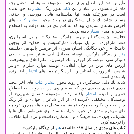
مأیوس شد. این اتفاق برای ترجمه مجموعه نمایشنامه «عقل بچه
ها» اثر تالستوی باز افتاد و این
كتاب
هنوز رنگ
انتشار
به خود ندیده
است در صورتیكه همه آنها نمایشنامه هایی آموزشی و اخلاقی
هستند. شاید یك دلیل سختگیری در روند مجوز
انتشار
كتاب
های
آخرش نقدهای شدیدی بود كه به قلم وی در نقد دولت به اصطلاح
«تدبیر و امید»
انتشار
یافته بودند.
«فلسفه چیست؟» اثر مارتین هایدگر، «هایدگر» اثر پل استراترن،
«نقد ماركوزه» اثر پل میتیك، «ماركسیسم و اخلاق» اثر یوجین
كامنكا، «از خود بیگانگی انسان مدرن» اثر فریتس پاپنهایم، «فلسفه
هنر
از دیدگاه ماركس» نوشته میخائیل لیف شیتز، «جهان حقیقی
دموكراسی» نوشته كرافوردرو مك فرسون، «علم اخلاق و پیشرفت:
ارزش های نوین در جهان انقلابی» نوشته هوارد سلزام، «والتر
بنیامین» اثر روبرت اشتاین و… از دیگر ترجمه های
انتشار
یافته زنده
یاد مددی است.
شاید یك دلیل سختگیری در روند مجوز
انتشار
كتاب
های آخر مجید
مددی نقدهای شدیدی بود كه به قلم وی در نقد دولت به اصطلاح
«تدبیر و امید»
انتشار
یافته بودند. مجموعه داستان «تنهایی» از
نویسندگان مختلف، «گزیده ای از آثار شاعران جهان» و اگر رنگ
چاپ به خود بگیرد مجموعه نمایشنامه «عقل بچه ها» همچون ترجمه
های مرحوم مددی در حوزه ادبیات هستند. وی همینطور سال ها با
نشریاتی چون «نامه فرهنگ» و… همكاری داشت و برای آنها مقالاتی
را ترجمه كرد.
كتاب های مددی در سال ۹۷: «فلسفه
هنر
از دیدگاه ماركس»
در سال ۹۷ دو ترجمه مهم مددی كه سال ها از چاپ قبلی شان می