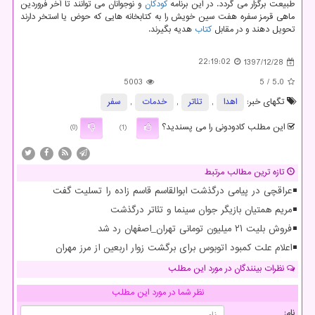
طبیعت برگزار می گردد. در این برنامه
كودكان
و نوجوانان می توانند تا آخر فروردین
ماهی قرمز سفره هفت سین خویش را به كتابخانه هایی كه حوض یا استخر دارند
تحویل دهند و در مقابل
كتاب
هدیه بگیرند.
22:19:02
1397/12/28
5003
/ 5
5.0
تگهای خبر:
اهدا
,
تئاتر
,
خدمات
,
سفر
این مطلب کادودونی را می پسندید؟
(0)
(1)
تازه ترین مطالب مرتبط
عراقچی در پیامی درگذشت ابوالقاسم قاسم زاده را تسلیت گفت
مریم همتیان بازیگر جوان سینما و تئاتر درگذشت
فروش بلیت ۲۱ میلیون تومانی تهران_اصفهان رد شد
اعلام علت کمبود اتوبوس برای برگشت زوار اربعین از مرز مهران
نظرات بینندگان در مورد این مطلب
نظر شما در مورد این مطلب
نام: