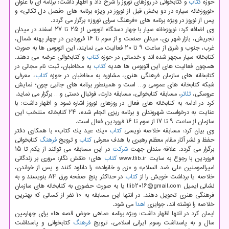
حوزه
كتاب
و كتابخوانی در روزهای نوروز را شرح داد و اظهار داشت: برنامه ای با عنوان
«نوروزخانه سیار» در دو بخش قبل از نوروز در ویژه برنامه های «فصل دل تكانی» و
پس از نوروز در ویژه برنامه های «فرهنگ سرای نوروز» برگزار می گردد.
وی اضافه كرد: نوروزخانه سیار با چهار دستگاه اتوبوس از ۲۵ تا ۲۷ اسفند در میدان
تجریش، بازار شهر ری، میدان صنعت و از سوم تا ۱۶ فروردین در چهار پهنه شمال،
غرب، جنوب و شرق از ساعت ۹ تا ۲۰ فعالیت می نمایند. این اتوبوس ها به صورت
كتابخانه سیار مجهز شده اند و خدماتی در حوزه
كتاب
و كتابخوانی عرضه می دهند.
همچون فعالیت های این اتوبوس ها هدیه
كتاب
به مخاطبان، ثبت نام مجانی در
كتابخانه های سازمان فرهنگی هنری، مشاوره به مخاطبان در حوزه
كتاب
، معرفی
شبكه كتابخانه های عمومی و… است و همینطور برنامه های جانبی چون؛ نمایش
عروسكی،
تئاتر
، مسابقه كتابخوانی، مسابقه دارت، فوتبال دستی و… برگزار می نماید.
كرد در ادامه به كتابخانه های فعال در روزهای نوروز اشاره نمود و اظهار داشت: با
عنایت به درخواست شهروندان و برنامه ریزی انجام شده، ۲۴ كتابخانه منتخب این
سازمان از ساعت ۹ تا ۱۷ از سوم تا ۱۶ فروردین فعال است.
وی بیان كرد: مسابقه خلاصه نویسی
كتاب
«یك عید یك كتاب» با همكاری دفتر
حفظ و نشر آثار مقام معظم رهبری با هدف معرفی
كتاب
و ترویج
فرهنگ
كتابخوانی
برگزار می گردد. علاقه مندان جهت
شركت
در این مسابقه می توانند از یكم تا ۱۵
فروردین با رجوع به سایت www.tlib.ir
كتاب
های؛ «نقش نگار: مروری بر زندگانی
امیرالمومنین علی ضد السلام» و «زن و خانواده» را دانلود كنند و پس از خواندن،
خلاصه یا برداشت خویش را از
كتاب
در حداكثر پنج صفحه ورق A۴ بنویسند و به
نشانی ایمیل tlib۲۰۱۶@gmail.com یا به صورت حضوری به كتابخانه های سازمان
فرهنگی هنری تحویل دهند. در انتها این مسابقه به ۱۰ نفر از كسانی كه بهترین
خلاصه را نوشته اند، جوایزی
اهدا
می شود.
ایمان كرد در انتها اظهار داشت: ویژه برنامه «ماهی حوض قصه ها» برای چهارمین
سال و به پاسداشت رسوم ایرانی اسلامی، ترویج
فرهنگ
كتابخوانی و پاسداشت