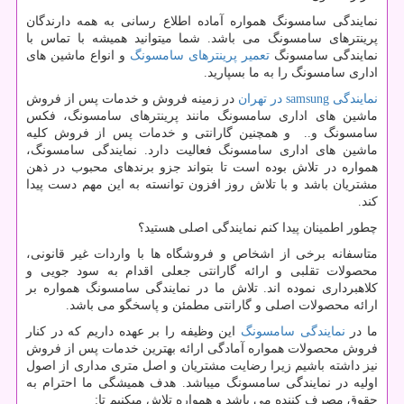
نمایندگی سامسونگ همواره آماده اطلاع رسانی به همه دارندگان
پرینترهای سامسونگ می باشد. شما میتوانید همیشه با تماس با
نمایندگی سامسونگ
تعمیر پرینترهای سامسونگ
و انواع ماشین های
اداری سامسونگ را به ما بسپارید.
نمایندگی
samsung
در تهران
در زمینه فروش و خدمات پس از فروش
ماشین های اداری سامسونگ مانند پرینترهای سامسونگ، فکس
سامسونگ و.. و همچنین گارانتی و خدمات پس از فروش کلیه
ماشین های اداری سامسونگ فعالیت دارد. نمایندگی سامسونگ،
همواره در تلاش بوده است تا بتواند جزو برندهای محبوب در ذهن
مشتریان باشد و با تلاش روز افزون توانسته به این مهم دست پیدا
کند.
چطور اطمینان پیدا کنم نمایندگی اصلی هستید؟
متاسفانه برخی از اشخاص و فروشگاه ها با واردات غیر قانونی،
محصولات تقلبی و ارائه گارانتی جعلی اقدام به سود جویی و
کلاهبرداری نموده اند. تلاش ما در نمایندگی سامسونگ همواره بر
ارائه محصولات اصلی و گارانتی مطمئن و پاسخگو می باشد.
ما در
نمایندگی سامسونگ
این وظیفه را بر عهده داریم که در کنار
فروش محصولات همواره آمادگی ارائه بهترین خدمات پس از فروش
نیز داشته باشیم زیرا رضایت مشتریان و اصل متری مداری از اصول
اولیه در نمایندگی سامسونگ میباشد. هدف همیشگی ما احترام به
حقوق مصرف کننده می باشد و همواره تلاش میکنیم تا: