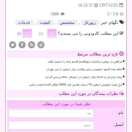
1397/12/25
16:15:37
5488
/ 5
5.0
تگهای خبر:
رپورتاژ
,
متخصص
,
كیفیت
,
خدمات
این مطلب کادودونی را می پسندید؟
(0)
(1)
تازه ترین مطالب مرتبط
عراقچی در پیامی درگذشت ابوالقاسم قاسم زاده را تسلیت گفت
اعلام علت کمبود اتوبوس برای برگشت زوار اربعین از مرز مهران
روند پذیرش و اعزام زوار اربعین در ترمینال سلام بررسی گردید
نرخ بلیت اتوبوس اربعین 40 درصد تعدیل شد 5600 ناوگان آماده خدمت رسانی
نظرات بینندگان در مورد این مطلب
نظر شما در مورد این مطلب
نام:
ایمیل: