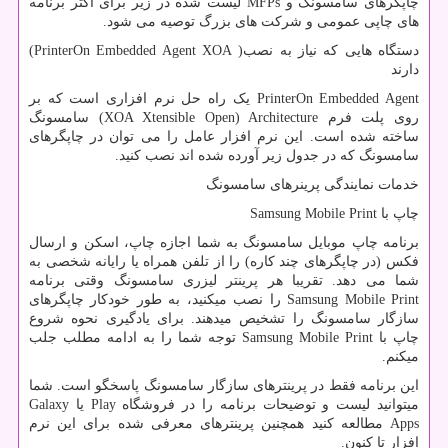
چاپگرهای سامسونگ و
MFPs
لیست شده در زیر برای اکثر برنامه
های چاپی عمومی و شرکت های بزرگ توصیه می شود.
دستگاه هایی که نیاز به نصب(
PrinterOn Embedded Agent XOA
)
دارند
PrinterOn Embedded Agent
یک راه حل نرم افزاری است که بر
روی پلت فرم
XOA Xtensible Open) Architecture
) سامسونگ
ساخته شده است. این نرم افزار عامل را می توان در چاپگرهای
سامسونگ که در جدول زیر آورده شده اند نصب کنید.
خدمات نمایندگی پرینرهای سامسونگ
چاپ با
Samsung Mobile Print
برنامه چاپ موبایل سامسونگ به شما اجازه چاپ، اسکن و ارسال
فکس (در چاپگرهای چند کاره) را از تلفن همراه یا رایانه شخصی به
شما می دهد. تقریبا هر پرینتر لیزری سامسونگ وقتی برنامه
Samsung Mobile Print
را نصب میکنید، به طور خودکار چاپگرهای
سازگار سامسونگ را تشخیص میدهند. برای یادگیری نحوه شروع
چاپ با
Samsung Mobile Print
توجه شما را به ادامه مطلب جلب
میکنم.
این برنامه فقط در پرینترهای سازگار سامسونگ پاسخگو است. شما
میتوانید لیست و توضیحات برنامه را در فروشگاه
Play
یا
Galaxy
Apps
مطالعه کنید همچنین پرینترهای معرفی شده برای این نرم
افزار تا کنون.