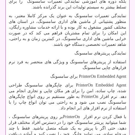
بلکه دوره های آموزشی نمایندگی تعمیرات سامسونگ را برای
تسلط بیشتر به سیستم تولیدات این برند گذرانده باشند.
نمایندگی تعمیرات سامسونگ به عنوان یک مرکز کاملا معتبر، به
منظور پشتیبانی از ماشین های اداری سامسونگ، در استان های
مختلف کشور مشغول به کار بوده و با ارائه خدمات مشاوره رایگان،
این امکان را برای تمام مشتریان فراهم می کند که در صورت
خرابی ماشین های اداری سامسونگ، در کمترین زمان و به راحتی،
شاهد تعمیرات تخصصی دستگاه خود باشند.
نمایندگی پرینترهای سامسونگ
استفاده از پرینترهای سامسونگ و ویژگی های منحصر به فرد نرم
فزارهای چاپی سامسونگ
PrinterOn Embedded Agent
برای سامسونگ
PrinterOn Embedded Agent
برای چاپگرهای سامسونگ طراحی
شده، چاپ ساده، امن را برای هر مکان چاپی و تجاری انجام می
دهد. نرم افزار
PrinterOn
به طور مستقیم بر روی انواع چاپگرهای
سامسونگ نصب می شود و به راحتی می توان انواع چاپ را با
استفاده از نرم افزار های ابر انجام داد.
با فعال کردن نرم افزار
PrinterOn
بر روی پرینترهای سامسونگ ،
شما میتوانید پرینتر سامسونگ خود را در دسترس افراد مختلف قرار
دهید، حتی اگر با پرینتر به یک شبکه متصل نباشید. فقط با چند
مرحله ساده، می توانید چاپگر خود را نصب کنید و آماده دریافت