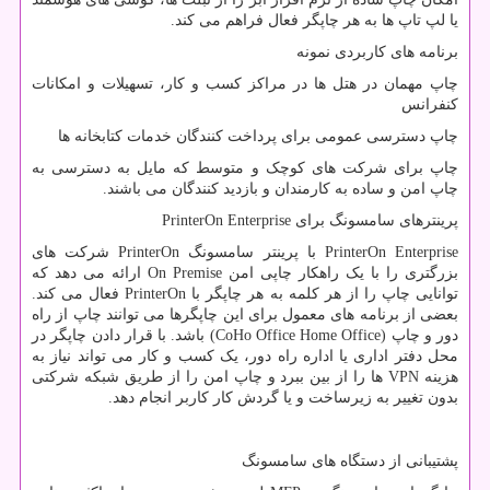
یا لپ تاپ ها به هر چاپگر فعال فراهم می کند.
برنامه های کاربردی نمونه
چاپ مهمان در هتل ها در مراکز کسب و کار، تسهیلات و امکانات
کنفرانس
چاپ دسترسی عمومی برای پرداخت کنندگان خدمات کتابخانه ها
چاپ برای شرکت های کوچک و متوسط ​​که مایل به دسترسی به
چاپ امن و ساده به کارمندان و بازدید کنندگان می باشند.
پرینترهای سامسونگ برای
PrinterOn Enterprise
PrinterOn Enterprise
با پرینتر سامسونگ
PrinterOn
شرکت های
بزرگتری را با یک راهکار چاپی امن
On Premise
ارائه می دهد که
توانایی چاپ را از هر کلمه به هر چاپگر با
PrinterOn
فعال می کند.
بعضی از برنامه های معمول برای این چاپگرها می توانند چاپ از راه
دور و چاپ (
CoHo Office Home Office
) باشد. با قرار دادن چاپگر در
محل دفتر اداری یا اداره راه دور، یک کسب و کار می تواند نیاز به
هزینه
VPN
ها را از بین ببرد و چاپ امن را از طریق شبکه شرکتی
بدون تغییر به زیرساخت و یا گردش کار کاربر انجام دهد.
پشتیبانی از دستگاه های سامسونگ