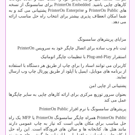
کارهای چاپی باشید.
PrinterOn Embedded
برای سامسونگ از نسخه
های
PrinterOn Public
و
PrinterOn Enterprise
پشتیبانی می کند و به
شما امکان انعطاف پذیری بیشتر برای انتخاب راه حل مناسب ارائه
می دهد.
مزایای پرینترهای سامسونگ
ثبت نام وب ساده برای اتصال چاپگر خود به سرویس
PrinterOn
استقرار
Plug-and-Play
با تنظیمات چاپگر اتوماتیک
کاربران می توانند اسناد را برای چاپ از طریق هر دستگاه با استفاده
از برنامه های موبایل، ایمیل یا آپلود از طریق پورتال چاپ وب ارسال
نمایند.
پشتیبانی از چاپی امن
بعنوان سرور توزیع مرکزی برای ارائه کارهای چاپی به سایر چاپگرها
عمل می کند
پرینترهای سامسونگ با نرم افزار
PrinterOn Public
PrinterOn Public
همراه چاپگر سامسونگ
PrinterOn
یا
MFP
یک راه
حل مناسب برای مکان هایی است که نیاز به چاپ عمومی دارند
مانند هتل ها، کتابخانه ها و سالن های فرودگاه است. این راه حل
امکان چاپ ساده از نرم افزار ابر را از تبلت ها، گوشی های هوشمند