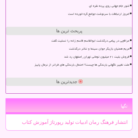
شور جام جهانی روی پرده نقره ای
امروز ارتباطات با سرنوشت جوامع گره خورده است
پربحث ترین ها
عراقچی در پیامی درگذشت ابوالقاسم قاسم زاده را تسلیت گفت
مریم همتیان بازیگر جوان سینما و تئاتر درگذشت
فروش بلیت ۲۱ میلیون تومانی تهران_اصفهان رد شد
علت تغییر ناگهانی بارندگی ها چیست؟ احتمال بارندگی های فراتر از نرمال پاییز
جدیدترین ها
تگها
انتشار
فرهنگ
رمان
ادبیات
تولید
رپورتاژ
آموزش
كتاب