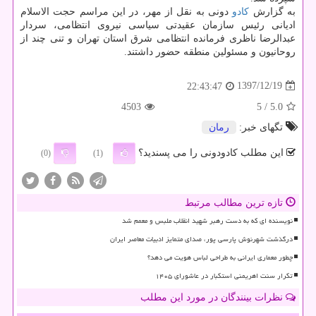
به گزارش
كادو
دونی به نقل از مهر، در این مراسم حجت الاسلام
ادیانی رئیس سازمان عقیدتی سیاسی نیروی انتظامی، سردار
عبدالرضا ناظری فرمانده انتظامی شرق استان تهران و تنی چند از
روحانیون و مسئولین منطقه حضور داشتند.
1397/12/19
22:43:47
4503
/ 5
5.0
تگهای خبر:
رمان
این مطلب کادودونی را می پسندید؟
(0)
(1)
تازه ترین مطالب مرتبط
نویسنده ای که به دست رهبر شهید انقلاب ملبس و معمم شد
درگذشت شهرنوش پارسی پور، صدای متمایز ادبیات معاصر ایران
چطور معماری ایرانی به طراحی لباس هویت می دهد؟
تکرار سنت اهریمنی استکبار در عاشورای ۱۴۰۵
نظرات بینندگان در مورد این مطلب