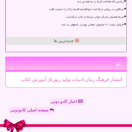
روایتی که معادلات کربلا را به هم می زند
عراقچی در پیامی درگذشت ابوالقاسم قاسم زاده را تسلیت گفت
مریم همتیان بازیگر جوان سینما و تئاتر درگذشت
فروش بلیت ۲۱ میلیون تومانی تهران_اصفهان رد شد
جدیدترین ها
تگها
انتشار
فرهنگ
رمان
ادبیات
تولید
رپورتاژ
آموزش
كتاب
اخبار کادو دونی
صفحه اصلی کادودونی