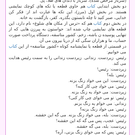
(سرباز مرخص شده)، سرباز با دندان های طلا، پُل.
دو بخش ابتدایی
كتاب
هم حاوی قطعه یا تكه های كوچك نمایشی
هستند. در بخش اول (مرز)، این تكه ها عبارت اند از: فكر كن
خدایی، صبر كنید تا چله تابستون بگذره، كفر، بازگشت به خانه.
در بخش دوم
كتاب
هم كه «ترس از مكان های شلوغ» نام دارد، این
قطعه های نمایشی چاپ شده اند: حواستون به پیرزن هایی كه از
تنهایی پوسیده ن باشه، زخم، كشور متاسفه، دستگاه پرداخت صورت
حساب، ما و هزاران سگی كه از دریا بیرون می آن.
در قسمتی از قطعه یا نمایشنامه كوتاه «كشور متاسفه» از این
كتاب
می خوانیم:
رئیس. زیردست. زندانی. زیردست زندانی را به سمت رئیس هدایت
می كند.
زیردست: رئیس!
رئیس: بله؟
زیردست: این می خواد زنگ بزنه.
رئیس: می خواد چی كار كنه؟
زیردست: می خواد یه زنگ بزنه.
رئیس: تو می خوای چی كار كنی؟
زندانی: می خوام یه زنگ بزنم.
رئیس: می خواد زنگ بزنه؟
زیردست: بله، می خواد زنگ بزنه. می گه این حقشه.
رئیس: عجب، پس می گه كه این حقشه!
زیردست: بله، می گه حقشه.
رئیس: پس كه می خوای زنگ بزنی، آره؟