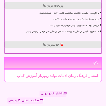
پربحث ترین ها
عراقچی در پیامی درگذشت ابوالقاسم قاسم زاده را تسلیت گفت
مریم همتیان بازیگر جوان سینما و تئاتر درگذشت
فروش بلیت ۲۱ میلیون تومانی تهران_اصفهان رد شد
علت تغییر ناگهانی بارندگی ها چیست؟ احتمال بارندگی های فراتر از نرمال پاییز
جدیدترین ها
تگها
انتشار
فرهنگ
رمان
ادبیات
تولید
رپورتاژ
آموزش
كتاب
اخبار کادو دونی
صفحه اصلی کادودونی