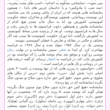
نمی شود»، «تماشاچی محكوم به اعدام»، «اسب های پشت پنجره»،
«سه شب با مادوكس» و یا «داستان خرس های پاندا…» همچون
نمایشنامه هایی هستند كه در ایران از ماتئی وینسی یك می شناسند.
این نویسنده رومانیایی، همچون نویسندگان و شاعران منتقد حكومت
كمونیستی كشورش بود كه به دنبال چاپ نشدن هیچ كدام از
نمایشنامه هایش و همینطور دعوت فرانسوی ها به پاریس رفت و
سال ها به فرانسوی نوشت. او بعد از برچیده شدن بساط كمونیسم،
به كشورش بازگشت اما دوران حكومت كمونیست ها سبب شد آثار
مختلف و جالبی در مقابله و تعارض با خفقان كمونیستی بنویسد.
وینسی یك در سال ۱۹۵۶ متولد شده و سال ۱۹۸۷ به فرانسه
مهاجرت كرد. او ابتدا به
شعر
، سپس نمایشنامه و در نهایت
رمان
نویسی رو آورد و موفق شد تمام نوشته هایی را كه نتوانسته بود در
كشورش چاپ كند، در فرانسه به
انتشار
برساند. او گفته «ریشه های
من در رومانی و بال هایم در فرانسه است.»
كتاب «حواستون به پیرزن هایی كه از تنها پوسیده ن باشه» ۳ بخش
اصلی دارد؛ بخش اول: «مرز»، بخش دوم: «ترس از مكان های
شلوغ» و بخش سوم: «هیچ كس حق نداره بدون سلاح تو میدون جنگ
بگرده (نمایشنامه ای در پنج پرده)».
نمایشنامه «هیچ كس حق نداره بدون سلاح توی میدون جنگ بگرده»
همان گونه كه نوشته شده، ۵ پرده دارد كه ۱۳ شخصیت در آنها
حضور دارند: دختر اول (سیمون)، دختر دوم (كاترین)، دختر سوم
(ژان)، دختر چهارم (ایوون)، زن حامله (نیكول)، زن آلمانی (هیلدا)،
دختر دیوانه، زن [دزد] اول، زن [دزد] دوم، زن [دزد] سوم، پستچی