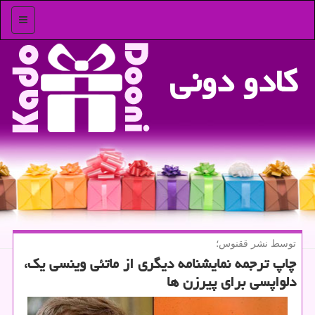
منو
كادو دونی
توسط نشر ققنوس؛
چاپ ترجمه نمایشنامه دیگری از ماتئی وینسی یك،
دلواپسی برای پیرزن ها