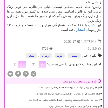
زندانی: بله.
رئیس: خیله خب، مشكلی نیست، خیلی هم عالی، می تونی زنگ
بزنی. این تو قانون اساسی پیش بینی شده. تو كشورمون همه … ها
حق دارن زنگ بزنن. به ش بگو كه تو كشور ما همه… ها حق دارن
زنگ بزنن.
این
كتاب
با ۱۱۶ صفحه، شمارگان هزار و ۱۰۰ نسخه و قیمت ۱۲
هزار تومان
انتشار
یافته است.
1397/12/17
00:53:27
4729
/ 5
5.0
تگهای خبر:
انتشار
,
تولد
,
رمان
,
شعر
این مطلب کادودونی را می پسندید؟
(0)
(1)
تازه ترین مطالب مرتبط
عراقچی در پیامی درگذشت ابوالقاسم قاسم زاده را تسلیت گفت
فیلم اودیسه فروش کتاب را افزایش داد جایگاه ترجمه های متفاوت
اربعین به روایت کتاب، بسته پیشنهادی ناشران انقلاب اسلامی معرفی گردید
اودیسه در ایکس لو رفت ایلان ماسک در مقابل نولان!