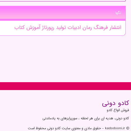
تگها
انتشار
فرهنگ
رمان
ادبیات
تولید
رپورتاژ
آموزش
كتاب
كادو دونی
فروش انواع کادو
کادو دونی، هدیه ای برای هر لحظه ، سورپرایزهای به یادماندنی
kadodooni.ir - حقوق مادی و معنوی سایت كادو دونی محفوظ است