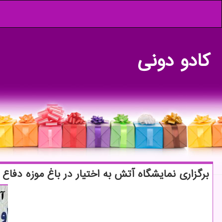
كادو دونی
برگزاری نمایشگاه آتش به اختیار در باغ موزه دفا