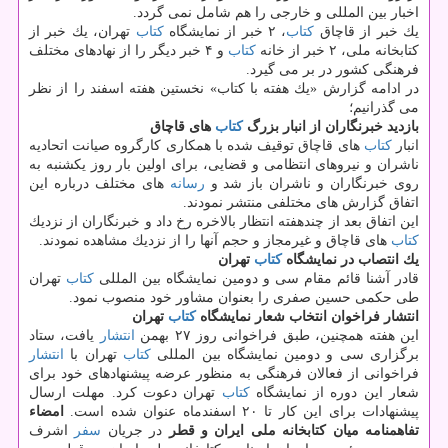
اخبار بین المللی و خارجی را هم شامل نمی گردد.
یك خبر از قاچاق
كتاب
، ۲ خبر از نمایشگاه
كتاب
تهران، یك خبر از
كتابخانه ملی، ۲ خبر از خانه
كتاب
و ۴ خبر دیگر را از نهادهای مختلف
فرهنگی كشور در بر می گیرد.
در ادامه گزارش «یك هفته با كتاب» نخستین هفته اسفند را از نظر
می گذرانیم؛
بازدید خبرنگاران از انبار بزرگ
كتاب
های قاچاق
انبار
كتاب
های قاچاق توقیف شده با همكاری كارگروه صیانت اتحادیه
ناشران و نیروهای انتظامی و قضایی، برای اولین بار روز یكشنبه به
روی خبرنگاران و ناشران باز شد و
رسانه
های مختلف درباره این
اتفاق گزارش های مختلفی منتشر نمودند.
این اتفاق بعد از چندهفته انتظار بالاخره رخ داد و خبرنگاران از نزدیك
كتاب
های قاچاق و غیرمجاز و حجم آنها را از نزدیك مشاهده نمودند.
یك انتصاب در نمایشگاه
كتاب
تهران
قادر آشنا قائم مقام سی و دومین نمایشگاه بین المللی
كتاب
تهران
طی حكمی حسین صفری را بعنوان مشاور خود منصوب نمود.
انتشار فراخوان انتخاب شعار نمایشگاه
كتاب
تهران
این هفته همچنین، طبق فراخوانی روز ۲۷ بهمن
انتشار
یافت، ستاد
برگزاری سی و دومین نمایشگاه بین المللی
كتاب
تهران با
انتشار
فراخوانی از فعالان فرهنگی به منظور عرضه پیشنهادهای خود برای
شعار این دوره از نمایشگاه
كتاب
تهران دعوت كرد. مهلت ارسال
پیشنهادات برای این كار تا ۲۰ اسفندماه عنوان شده است.
امضاء
تفاهمنامه میان كتابخانه ملی ایران و قطر
در جریان
سفر
اشرف