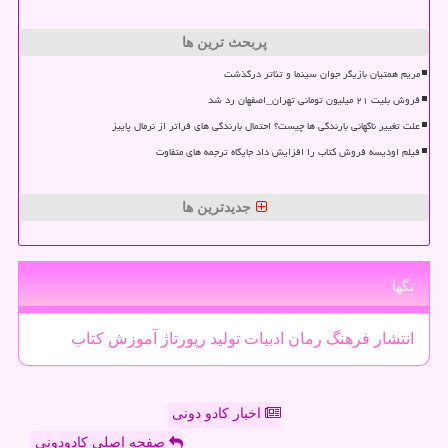
پربحث ترین ها
مریم همتیان بازیگر جوان سینما و تئاتر درگذشت
فروش بلیت ۲۱ میلیون تومانی تهران_اصفهان رد شد
علت تغییر ناگهانی بارندگی ها چیست؟ احتمال بارندگی های فراتر از نرمال پاییز
فیلم اودیسه فروش کتاب را افزایش داد جایگاه ترجمه های متفاوت
جدیدترین ها
تگها
انتشار
فرهنگ
رمان
ادبیات
تولید
رپورتاژ
آموزش
كتاب
اخبار کادو دونی
صفحه اصلی کادودونی