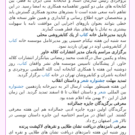
بروجردی رئیس سازمان اسناد و كتابخانه ملی ایران به قطر، بین
كتابخانه های ملی دو كشور تفاهمنامه همكاری به امضا رسید. در این
تفاهم نامه سعی شده است تا بسترهای محدود همكاری گسترش یابد
و متخصصان حوزه اطلاع رسانی و كتابداری و همین طور نسخه های
خطی بتوانند بعنوان بازوهای اجرایی این موافقت نامه با سهولت
بیشتری به تبادل با نهادهای بنیاد قطر همت گمارند.
بازدید مدیرعامل خانه
كتاب
از یك كتابفروشی محلی
سه شنبه این هفته نیكنام حسینی پور مدیرعامل موسسه خانه
كتاب
از كتابفروشی آوند در تهران بازدید نمود.
برگزاری مراسم یادمان مدیر انتشارات كلاله خاور
پنجاه و یكمین سال درگذشت محمد رمضانی بنیانگزار انتشارات كلاله
خاور، از پیشگامان تاسیس موسسه های نشر واقفان
كتاب
، روز
دوشنبه این هفته با همكاری كتابخانه آیت الله العظمی بروجردی و
اتحادیه ناشران و كتابفروشان تهران در خانه
كتاب
برگزار گردید.
تمدید مهلت
جشنواره
شعر
و داستان انقلاب
این هفته همینطور مهلت ارسال اثر به دبیرخانه یازدهمین
جشنواره
بین المللی
شعر
و داستان انقلاب تا ۵ اسفند تمدید گردید. این زمان
قبل از این ۳۰ بهمن ماه اعلام شده بود.
معرفی برگزیدگان جایزه جمالزاده
برگزیدگان اولین دوره جایزه ادبی جمالزاده هم این هفته معرفی
گشتند. این اتفاق در مراسم اختتامیه این جایزه داستان نویسی در
تالار
هنر
اصفهان رخ داد.
معرفی نامزدهای دریافت نشان طلایی و نقرهای لاكپشت پرنده
روز شنبه این هفته نامزدهای دریافت نشان های طلایی و نقره ای