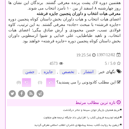
هفتمین دوره لاك پشت پرنده معرفی گشتند. برندگان این نشان ها
روز چهارشنبه ۸ اسفند از بین ۱۰ نامزد انتخاب می شوند.
معرفی هیات انتخاب و داوران پنجمین جایزه فرشته
اعضای هیات انتخاب و هیات داوران بخش داستان كوتاه پنجمین دوره
«جایزه فرشته» با مبحث «جاده» معرفی گشتند. به این ترتیب، كاوه
فولادی نسب، حسن محمودی و آرش صادق بیگی؛ اعضای هیات
انتخاب، و ناهید طباطبایی، علی خدایی و شیوا ارسطویی داوران
بخش داستان كوتاه پنجمین دوره «جایزه فرشته» خواهند بود.
1397/12/02
19:25:54
4573
/ 5
5.0
تگهای خبر:
انتشار
,
تخصص
,
جایزه
,
جشن
این مطلب کادودونی را می پسندید؟
(0)
(1)
تازه ترین مطالب مرتبط
مریم همتیان بازیگر جوان سینما و تئاتر درگذشت
فیلم اودیسه فروش کتاب را افزایش داد جایگاه ترجمه های متفاوت
اربعین به روایت کتاب، بسته پیشنهادی ناشران انقلاب اسلامی معرفی گردید