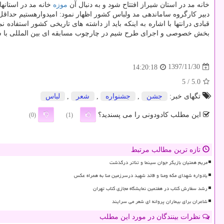
خانه مد در استان شیراز افتتاح شود و به دنبال آن
موزه
خانه مد در استان
دبیر كارگروه ساماندهی مد ولباس كشور اظهار نمود: امیدوارهستیم حداق
قبادی درانتها با اشاره به اینكه باید از داشته های تاریخی كشور استفاده نم
بخش خصوصی و اجرای طرح شیم در چارچوب مسابقه ای بین المللی با 
1397/11/30
14:20:18
/ 5
5.0
تگهای خبر:
جشن
,
جشنواره
,
شعر
,
لباس
این مطلب کادودونی را می پسندید؟
(0)
(1)
تازه ترین مطالب مرتبط
مریم همتیان بازیگر جوان سینما و تئاتر درگذشت
یادواره شهدای مکه ومنا و قائد شهید درسرزمین منا به همراه عکس
رشد سفارش کتاب در هفتمین نمایشگاه مجازی کتاب تهران
شاعران برای بیماران پروانه ای شعر می سرایند
نظرات بینندگان در مورد این مطلب