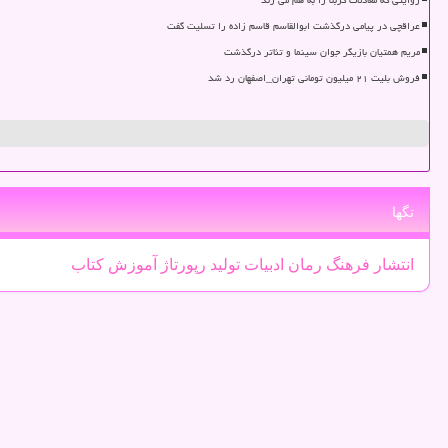
روایتی که معادلات کربلا را به هم می زند
عراقچی در پیامی درگذشت ابوالقاسم قاسم زاده را تسلیت گفت
مریم همتیان بازیگر جوان سینما و تئاتر درگذشت
فروش بلیت ۲۱ میلیون تومانی تهران_اصفهان رد شد
تگها
انتشار
فرهنگ
رمان
ادبیات
تولید
رپورتاژ
آموزش
كتاب