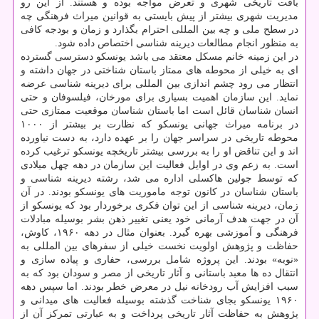
بافت تاریخی شهری و تعرض مواجه بوده و هستند. از این رو
مدیریت شهری بیشتر از پیش بایستی به قوانین میراث فرهنگی چه
در سطح ملی و چه بین المللی احترام بگذارد و زمان و بودجه كافی
به منظور انجام مطالعات دیرینه شناسی اختصاص داده شود.
در این زمینه خانم مسكل معتقد می باشد یونسكو دسترسی گسترده
ای به خیلی از محوطه های ممتاز باستان شناختی در جهان داشته و
انتظار می رود چشم اندازی بین المللی برای دیرینه شناسی عرضه
نماید. این سازمان اهمیت بسیاری برای مورخان، فیلسوفان و حتی
انسان شناسان قائل است اما باستان شناسان موقعیت ممتازی حتی
در برنامه میراث جهانی یونسكو كه نظارت بر بیشتر از ۱۰۰۰
محوطه تاریخی در سراسر جهان را بر عهده دارد، به دست نیاورده
اند و این تناقض او را به بررسی بیشتر تاریخچه یونسكو ترغیب كرده
است. به زعم وی در اوایل فعالیت این سازمان در دهه چهل میلادی
كه توسط جولین هاكسلی اداره می شد، رشته دیرینه شناسی و
باستان شناسان در كانون توجه ماموریت های یونسكو بودند. در آن
زمان، دیرینه شناسی از این توان فكری برخوردار بود كه یونسكو از
آن در جهت هدف آرمانی خود یعنی تغییر ذهن بشر بوسیله مبادلات
فرهنگی و آموزشی بهره گیرد. بعنوان مثال در دهه ۱۹۶۰، كاوش،
حفاظت و پژوهش اولویت نخست خیلی از سفرهای بین المللی به
«نوبه» بودند. این پروژه شامل بررسی، حفاری و پیاده سازی و
انتقال ده ها معبد باستانی و آثار تاریخی از مصر و سودان بود كه به
سبب افزایش آب رودخانه نیل در معرض خطر بودند. اما سپس دهه
۱۹۶۰ یونسكو بجای شناخت گذشته بوسیله فعالیت های میدانی و
پژوهش به حفاظت آثار تاریخی پرداخت و به عبارتی تمركز آن از