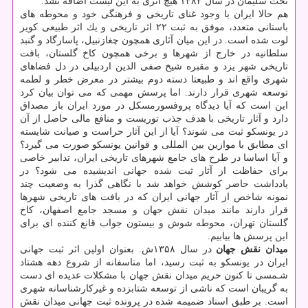
تخت سلیمان در سال ۱۳۸۲ هیچ اثری به این لیست اضافه نشد.
هم حالا ایران با وجود غنای تاریخی و فرهنگی خود و محوطه های
باستانی متعدد، موفق به ثبت ۲۲ اثر تاریخی و یك اثر طبیعی كویر
لوت شده است. در این میان آثاری همچون چغازنبیل، پاسارگاد و گنبد
سلطانیه در خارج از شهرها و برخی همچون كاخ گلستان، بافت
تاریخی شهر یزد و مقبره شیخ صفی الدین اردبیلی در دل فضاهای
شهری واقع اند و طبیعتا دسته دوم بیشتر در معرض خطر و لطمه
توسعه شهری قرار دارند. اما پرسش مهمی كه می توان بیان كرد
این است كه آیا دیدگاه پروفسورمسكل در مورد ایران باز مصداق
دارد و آثار تاریخی با هدف جذب توریست و منافع مالی حاصل از آن
در یونسكو ثبت می شوند؟ آیا از این آثار حراست و صیانت شایسته
ای مطابق با موازین بین المللی و قوانین یونسكو صورت می گیرد؟
و آیا اساسا در طرح های جامع شهرهای تاریخی ایران، تدابیر خاصی
برای حفاظت از آثار ثبت شده جهانی اندیشیده می شود؟ در
یادداشت حاضر كوشش خواهد شد با نگاهی گذرا به وضعیت چند
نمونه شاخص از آثار جهانی ایران كه در بافت های تاریخی شهرها
قرار دارند مانند میدان نقش جهان و مسجد جامع اصفهان، كاخ
گلستان تهران، محوطه شوش و بیستون جواب قانع كننده ای برای
این پرسش ها بیابیم.
میدان نقش جهان
در سال ۱۳۵۸ش. بعنوان اولین اثر ثبت جهانی
ایران در یونسكو به ثبت رسید، اما متاسفانه از شروع دهه هشتاد
شـمسی تا كنون حریم میدان نقش جهان با مشكلات عدیده ای دست
به گریبان است كه ناشی از توسعه شتابزده و غیركارشناسانه شهری
است. بر طبق اسناد ضمیمه شده در پرونده ثبت جهانی میدان نقش