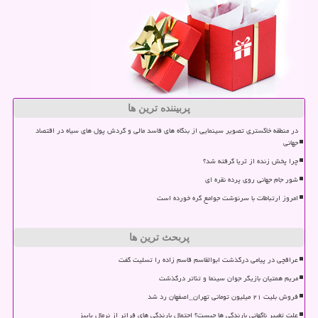
پربیننده ترین ها
در منطقه خاکستری تصویر سینمایی از بنگاه های فاسد مالی و گردش پول های سیاه در اقتصاد
جهانی
چرا پخش زنده از ثریا گرفته شد؟
شور جام جهانی روی پرده نقره ای
امروز ارتباطات با سرنوشت جوامع گره خورده است
پربحث ترین ها
عراقچی در پیامی درگذشت ابوالقاسم قاسم زاده را تسلیت گفت
مریم همتیان بازیگر جوان سینما و تئاتر درگذشت
فروش بلیت ۲۱ میلیون تومانی تهران_اصفهان رد شد
علت تغییر ناگهانی بارندگی ها چیست؟ احتمال بارندگی های فراتر از نرمال پاییز