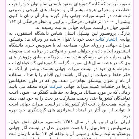
تصویب رسید كه كلیه كشورهای متعهد بایستی تمام توان خودرا جهت
حفاظت و معرفی هرچه بیشتر آثار و محوطه های تاریخی و طبیعی
ثبت شده در كمیتة میراث جهانی بكار گیرند و از آن زمان تا كنون
بیشتر از ۱۰۰۰ اثر طبیعی، فرهنگی، تركیبی و منظر فرهنگی از ۱۶۳
كشور جهان در لیست میراث جهانی به ثبت رسیده اند.
بتازگی پروفسور لین مِسكِل انسان شناس دانشگاه استنفورد، به
بهانه‌ی
انتشار
كتاب
جدید خود با عنوان «آینده در ویرانه ها: یونسكو،
میراث جهانی و رویای صلح» مصاحبه ای با سرویس خبری دانشگاه
استنفورد انجام داده و خواهان تغییر و تحولاتی در برنامه ثبت محوطه
های میراث جهانی یونسكو شده است. چونكه بر طبق پژوهش های
وی كه در هشت سال قبل صورت گرفته، كشورهایی كه خواهان ثبت
محوطه های خود در لیست میراث جهانی هستند، بیشتر از آنكه به
فكر حفظ و صیانت از این آثار باشند، این اقدام را با هدف استفاده
از نام و عنوان یونسكو انجام می دهند. وی كه در طول تحقیقاتش
بارها در جلسات كمیته میراث جهانی
شركت
كرده معتقد می باشد
زمانی كه در مورد مسائل مربوط به حفاظت گفتگو می شود، اغلب
نمایندگان كشورها حتی زحمت مشاركت در بحث را به خود نمی دهند
و آنچه اهمیت دارد، ثبت آثار كشورشان در لیست میراث جهانی است
تا بتوانند از این آثار در امتداد استراتژی های گردشگری خود بهره
برند.
ایران برای اولین بار در سال ۱۳۵۸ شمسی، میدان نقش جهان،
پرسپولیس و چغازنبیل را با همت شهریار عدل در لیست آثار جهانی
یونسكو به ثبت رساند و سپس آن با وقفه ای ۲۴ ساله تا زمان ثبت