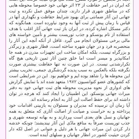
كه ایران در امر حفاظت از ۲۳ اثر جهانی خود خصوصا محوطه هایی
كه در مناطق شهری قرار دارند، چندان موفق عمل نكرده و ثبت
جهانی این آثار ضمانتی برای بهبود شرایط حفاظت و نگهداری آنها در
قیاس با زمان پیش از ثبت آنها به وجود نیاورده است. همانگونه كه
دكتر مسكل اشاره كرده، در ایران باز ثبت جهانی آثار اغلب با هدف
استفاده از نام یونسكو و جذب توریست بیشتر و تأمین خواسته های
مالی برخی مسئولان انجام می گیرد. غافل از آنكه آنچه این آثار را
منحصربه فرد و در جهان شهره ساخته است، قطار شهری و زیرگذر
و بزرگراه نیست، بلكه امكان ساخت این تجهیزات مدرن در همه جا
امكانپذیر و میسر است اما خلق چنین آثار ثمین تاریخی هیچ گاه
تكرارشدنی نیست. در این صورت نه تنها حفاظت بیشتری صورت
نگرفته بلكه بالعكس به سبب پدیده گردشگری جمعی، تخریب بیشتر
این محوطه ها را شاهد بوده ایم و خواهیم بود. این در شرایطی است
كه كشورهای عضو كنوانسیون ۱۹۷۲ متعهد شده اند با نمایش گزارش
های ادواری از نحوه مدیریت محوطه های ثبت جهانی خود به دفتر
میراث جهانی یونسكو، این اطمینان را ایجاد كنند كه هرچه در توان
داشته اند برای حفظ اصالت این آثار به انجام رسانده اند.
آیا زمان آن نرسیده كه مدیران و مسئولان به بازبینی اقدامات خود
پرداخته و به حراست و صیانت از اصالت آثاری كه متعلق به همه
جهانیان و نسل های بعدی است بپردازند و به بهانه توسعه شهری و
جذب توریست صرفاً به منافع مادّی این آثار نیندیشند؛ چونكه خدشه
دار كردن این میراث جهانی با هر دلیل و عنوانی در اصل لكه دار
كردن حیثیت كشور در انظار جهانیان و نسلهای آینده است.