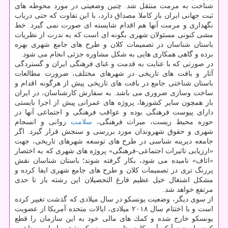
شناخت به مرمت منتقل شد. چنین وضعیتی در مورد محوطه های
ثبت جهانی ایران باز كاملا مصداق دارد، با این تفاوت كه حتی درباب
نگهداری و مرمت آنها هم اقدام شایسته ای صورت نمی گیرد. خط
مشی كنونی مسئولان شهری بگونه ای است كه به ندرت از نظریات
باستان شناسان در تصمیمات كلان و طرح های جامع شهری بهره
برده و گاهی همكاری هایی به شكل مشاوره جزئی انجام می شود.
در صورتی كه با عنایت به قدمت و غنای فرهنگی ایران و گستردگی
آثار و بافت های تاریخی در شهرهای مختلف، ضرورت مطالعات
باستان شناختی جامع در بافت های تاریخی پیش از هرگونه اقدام و
ساخت وسازی ضروری می باشد. به سفارش كارشناسان، در ایران
باز همچون سایر كشورها، پروژه های عمرانی پیش از اجرا بایستی
دارای پیوست فرهنگی بوده و عواقب فرهنگی و اجتماعی آنها در
حوزه محیط زیست، میراث فرهنگی،
سلامت
روانی و انسجام
شهری و حقوق شهروندان مورد بررسی و سنجش قرار گیرد. اگر
جامعه دیرینه شناسی در طرح های توسعه شهرهای تاریخی، جهت
«ارزیابی تاثیرات اجتماعی-فرهنگی» پروژه های شهری كه به اختصار
«اتاف» نامیده می شود، بكار گرفته شوند؛ باستان شناسان نقش
پررنگ تری در تصمیمات كلان و طرح های جامع شهری ایفا كرده و
مشكل اشتغال خیل عظیم فارغ التحصیلان این رشته باز تا حدی
مرتفع خواهد شد.
از سوی دیگر، وضعیت یونسكو در سال میلادی كه گذشت تغییر كرده
است و با اختتام سال ۲۰۱۸ میلادی، ایالات متحده آمریكا از عضویت
یونسكو خارج شده و كمك های مالی خود به این سازمان را قطع