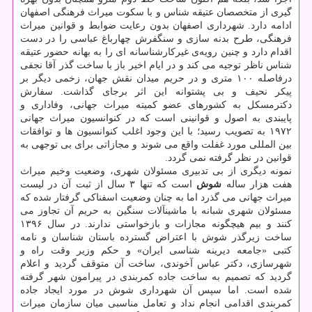
گیری از متخصصان عتیقه شناس و با سكوت میراث فرهنگی اصفهان
ادامه دارد. شهرداری اصفهان بدون رعایت ضوابط و قوانین میراث
فرهنگی، طرح بدنه سازی و سنگفرش چهارباغ عباسی را در دست
اقدام دارد و چنین رویه‌ی غیركارشناسانه ای را به بهانه حضور عتیقه
شناس ناظر توجیه می كند و در ایام اخیر باز با ساخت گذر آقا نجفی
درفاصله ۱۰۰ متری و در حریم میدان نقش جهان، زخمی دیگر بر
پیكر نحیف و بی پشتوانه این اثر برجای گذاشت. سفارش
دكترمسكل به كشورهای عضو كمیته میراث جهانی، وفاداری و
پایبندی به اصول و قوانینی است كه در كنوانسیون میراث جهانی
۱۹۷۲ به تصویب رسید؛ با این وجود اغلب كنوانسیون ها و توافقات
بین المللی مورد غفلت واقع می شوند و مجازاتی برای بی توجهی به
قوانین در نظر گرفته نمی گردد.
نمونه دیگری از بی تدبیری مسئولان شهری، وضعیت وخیم میراث
هفت هزار ساله
شوش
است كه تنها ۳ سال از ثبت آن در لیست
میراث جهانی می گذرد اما به چنان وضعیت اسفناكی گرفتار شده كه
مسئولان شهری شبانه با ماشین­آلات سنگین به حریم آن تجاوز می
كنند و بیم هیچگونه مجازات و بازخواستی ندارند. در سال ۱۳۹۶
ساخت زیرگذر شوش با اعتراض گسترده باستان شناسان و نامه
كتبی «جامعه دیرینه شناسی ایران» و حكم وزیر وقت راه و
شهرسازی، دكتر عباس آخوندی، ساخت آن متوقف گردید و اعلام
گردید كه تصمیم به ساخت جاده كمربندی در پیرامون شهر گرفته
شده است. اما سپس آن شهرداری شوش در مورد ایجاد جاده
كمربندی اقدامی انجام نداد و تعامل مناسبی میان سازمان میراث