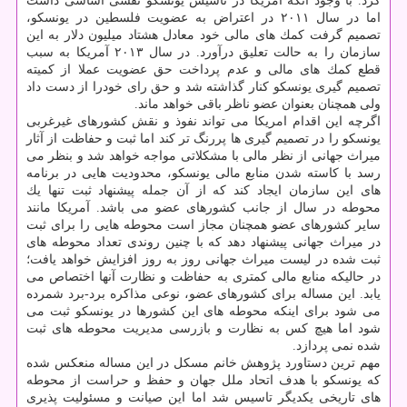
كرد. با وجود آنكه آمریكا در تاسیس یونسكو نقشی اساسی داشت
اما در سال ۲۰۱۱ در اعتراض به عضویت فلسطین در یونسكو،
تصمیم گرفت كمك های مالی خود معادل هشتاد میلیون دلار به این
سازمان را به حالت تعلیق درآورد. در سال ۲۰۱۳ آمریكا به سبب
قطع كمك های مالی و عدم پرداخت حق عضویت عملا از كمیته
تصمیم گیری یونسكو كنار گذاشته شد و حق رای خودرا از دست داد
ولی همچنان بعنوان عضو ناظر باقی خواهد ماند.
اگرچه این اقدام امریكا می تواند نفوذ و نقش كشورهای غیرغربی
یونسكو را در تصمیم گیری ها پررنگ تر كند اما ثبت و حفاظت از آثار
میراث جهانی از نظر مالی با مشكلاتی مواجه خواهد شد و بنظر می
رسد با كاسته شدن منابع مالی یونسكو، محدودیت هایی در برنامه
های این سازمان ایجاد كند كه از آن جمله پیشنهاد ثبت تنها یك
محوطه در سال از جانب كشورهای عضو می باشد. آمریكا مانند
سایر كشورهای عضو همچنان مجاز است محوطه هایی را برای ثبت
در میراث جهانی پیشنهاد دهد كه با چنین روندی تعداد محوطه های
ثبت شده در لیست میراث جهانی روز به روز افزایش خواهد یافت؛
در حالیكه منابع مالی كمتری به حفاظت و نظارت آنها اختصاص می
یابد. این مساله برای كشورهای عضو، نوعی مذاكره برد-برد شمرده
می شود برای اینكه محوطه های این كشورها در یونسكو ثبت می
شود اما هیچ كس به نظارت و بازرسی مدیریت محوطه های ثبت
شده نمی پردازد.
مهم ترین دستاورد پژوهش خانم مسكل در این مساله منعكس شده
كه یونسكو با هدف اتحاد ملل جهان و حفظ و حراست از محوطه
های تاریخی یكدیگر تاسیس شد اما این صیانت و مسئولیت پذیری