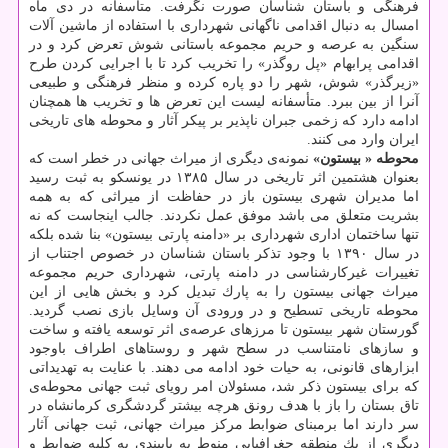
فرهنگی و باستان شناسان صورت نگرفت. متاسفانه در دی ماه
امسال به دنبال اقدامی ناگهانی شهرداری با استفاده از ماشین آلات
سنگین به عرصه و حریم مجموعه باستانی شوش تعرض كرد و در
اقدامی پرابهام «پل روگذر» را تخریب كرد تا با اجرایی كردن طرح
«زیرگذر» شوش، شهر را دو پاره كرده و منظر فرهنگی و طبیعی
آنرا از بین ببرد. متأسفانه لیست این تعرض ها و تخریب ها همچنان
ادامه دارد كه زخمی جبران ناپذیر بر پیكر آثار و محوطه های تاریخی
ایران وارد می كنند.
محوطه «
بیستون»
نمونه‌ی دیگری از میراث جهانی در خطر است كه
بعنوان هشتمین اثر تاریخی در سال ۱۳۸۵ در یونسكو به ثبت رسید
اما مدیران شهری بیستون باز در حفاظت از میراثی كه به همه
بشریت متعلق می باشد موفق عمل نكردند. جالب اینجاست كه نه
تنها ساختمان اداری شهرداری بر «دامنه پارتی بیستون» بنا شده بلكه
در سال ۱۳۹۰ با وجود تذكر باستان شناسان در خصوص اجتناب از
تغییرات غیركارشناسی در دامنه پارتی، شهرداری حریم مجموعه
میراث جهانی بیستون را به پارك تبدیل كرد و بخش هایی از این
محوطه تاریخی تسطیح و در ورودی آن وسایل بازی نصب گردید.
گورستان شهر بیستون تا مرزهای عرصه‌ی اثر توسعه یافته و ساخت
و سازهای نامتناسب در سطح شهر و روستاهای اطراف باوجود
ابزارهای قانونی، به حیات خود ادامه می دهند. با عنایت به تهدیداتی
كه برای بیستون ذكر شد، مسئولان امر رویای ثبت جهانی محوطه‌ی
تاق بستان را باز با هدف رونق هرچه بیشتر گردشگری كرمانشاه در
سر دارند اما برمبنای ضوابط مركز میراث جهانی، ثبت جهانی آثار
دیگری از یك منطقه جغرافیایی منوط به پایبندی به كلیه ضوابط و