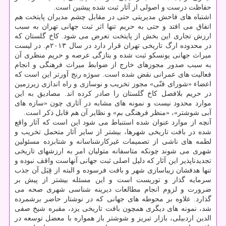
حفاظت درست و اصولی از آثار ثبت شده پیشین است.
اشتباه های فاحش مدیریتی حتی در مقابل چشم مدیران پایتخت هم
اتفاق می افتد و حتی به حریم تنها اثر ثبت جهانی تهران به سبب
ارزش تجاری این بخش از پایتخت تعرض می شود. كاخ گلستان كه
در محدوده ارگ تاریخی تهران قرار دارد در سال ۲۰۱۳م. در لیست
میراث جهانی یونسكو ثبت شده و بتازگی عرصه و حریم منظری آن
به سبب صدور مجوزهای خارج از ضوابط میراث فرهنگی و انجام
فعالیت های عمرانی نقض شده است. سوژه رنج آورتر این است كه
اعضاء «شورای فنّی» مجوز تخریب و نوسازی و راه اندازی زیرزمین
در حریم بلافصل كاخ گلستان را صادر كرده اند. مصادیق به این
موارد محدود نیست و نمونه­ های مشابه در آثاری چون «سازه های
آبی شوشتر»، «منظر فرهنگی بم» و نظایر آن هم قابل ذكر است.
آنچه از موارد عنوان شده استنباط می شود این است كه آثار واقع
شده در بافت تاریخی شهرها، بیشتر از سایر آثار متحمل تخریب و
لطمه های ناشی از تصمیمات غیركارشناسانه و شتابزده مسئولین
شهری می شوند چونكه متاسفانه متولیان امر به ارزشهای تاریخی
تجدیدناپذیر این آثار كه دلیل اصلی ثبت جهانی آنهاست واقف نبوده و
تنها هدفشان زیباسازی شهر و بافت فرسوده و البته از قِبَل آن جذب
سرمایه گذار و توریست است و این مسئله بیشتر از پیش بر
ضرورت و لزوم انجام مطالعات دیرینه شناسی شهری صحه می
گذارد. علاوه بر محوطه های جهانی كه در نوشتار حاضر برشمرده
شد، نمونه های دیگری همچون بافت تاریخی یزد، مقبره شیخ صفی
الدین اردبیلی، بازار تبریز و شوشتر باز همواره با معضل توسعه در