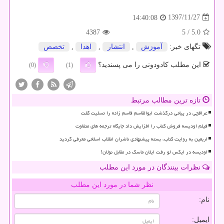
1397/11/27
14:40:08
4387
/ 5
5.0
تگهای خبر:
آموزش
,
انتشار
,
اهدا
,
تخصص
این مطلب کادودونی را می پسندید؟
(0)
(1)
تازه ترین مطالب مرتبط
عراقچی در پیامی درگذشت ابوالقاسم قاسم زاده را تسلیت گفت
فیلم اودیسه فروش کتاب را افزایش داد جایگاه ترجمه های متفاوت
اربعین به روایت کتاب، بسته پیشنهادی ناشران انقلاب اسلامی معرفی گردید
اودیسه در ایکس لو رفت ایلان ماسک در مقابل نولان!
نظرات بینندگان در مورد این مطلب
نظر شما در مورد این مطلب
نام:
ایمیل: