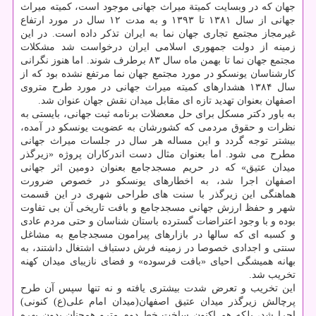
جهان كه در وبسایت كمیتة میراث جهانی موجود است، كمیته میراث
جهانی از سال ۱۳۸۱ تا ۱۳۹۳ و به مدت ۱۲ سال در مورد ارتفاع
غیرمجاز مجتمع تجاری جهان نما به ایران تذكر داده است. در این
زمینه از دولت جمهوری اسلامی ایران درخواست شد مشكلات
مجتمع جهان نما تا بهمن ماه سال ۸۳ برطرف شوند. اما هنوز نگرانی
كارشناسان یونسكو در مورد مجتمع جهان نما مرتفع نشده بود كه از
سال ۱۳۸۴ هشدارهای كمیته میراث جهانی در مورد طرح متروی
اصفهان بعنوان تهدید تازه ای مقابل میدان نقش جهان عنوان شد.
به باور دكتر مسكل برای حل معضلات برنامه ثبت جهانی، بایستی به
نظرات و حقوق مردمی كه كشورشان به عضویت یونسكو در آمده،
بیشتر توجه گردد و این مساله هر سال در جلسات میراث جهانی
مطرح می شود. اما بعنوان مثال دست اندركاران پروژه «زیرگذر
میدان عتیق» كه در حریم مسجدجامع بعنوان دومین اثر جهانی
اصفهان اجرا شد، به اخطارهای یونسكو در خصوص ضرورت
هماهنگی این زیرگذر با سنت های طراحی شهری در این قسمت
شهر و حفظ ارزش جهانی مسجدجامع و بافت تاریخی آن بی تفاوت
بوده و با وجود اعتراضات گسترده باستان شناسان و حتی مردم عادی
و كسبه ای كه سالها در بازارهای پیرامون مسجدجامع به مشاغل
سنتی و اجدادی خصوصا در زمینه فرش دستباف اشتغال داشتند، به
بهانه همیشگی احیای «بافت فرسوده» و فضای نازیبای میدان كهنه
تخریب شد.
این تخریب و تعرض شدت بیشتری یافته و نه تنها سپس آن طرح
پرچالش زیرگذر میدان عتیق اصفهان(میدان امام علی(ع) كنونی)
اجرا شد، بلكه هم اكنون ساخت خط دوم مترو همچنان بدون بهره