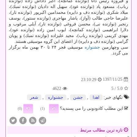
و فیروزه رئیس دانا (نوازنده كمانچه)، اكبر داداش زاده (نوازنده
رباب)، مسعود پاد (نوازنده عود)، سهیل اله دادیان (نوازنده تمبك)،
میلاد شكری (نوازنده دف و دایره) محمدامین اكبرپور (نوازنده تار)،
علیرضا حاجی طالب (آواز)، یاشار مهاجری (نوازنده سنتور)، یوسف
رنجبر (نوازنده نی)، محسن فروغی (نوازنده تار)، آیلی مرغوب و
دلارا ابراهیمی (نوازنده كمانچه)، ایوب امین زاده (نوازنده عود)،
مهدی كریمی (نوازنده رباب)، مجید علیزاده (نوازنده تمبك) و پویان
گرامی (نوازنده دف و دایره) از اعضای این گروه موسیقی هستند.
سی وچهارمین
جشنواره
موسیقی فجر ۲۴ تا ۳۰ بهمن ماه برگزار
می گردد.
1397/11/25
23:10:29
4622
/ 5
5.0
تگهای خبر:
اهدا
,
جشن
,
جشنواره
,
شعر
این مطلب کادودونی را می پسندید؟
(0)
(1)
تازه ترین مطالب مرتبط