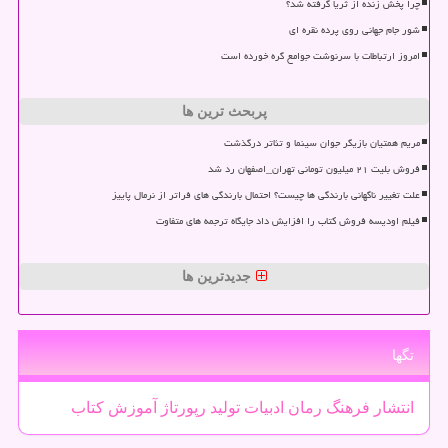
چرا پخش زنده از ثریا گرفته شد؟
شور جام جهانی روی پرده نقره ای
امروز ارتباطات با سرنوشت جوامع گره خورده است
پربحث ترین ها
مریم همتیان بازیگر جوان سینما و تئاتر درگذشت
فروش بلیت ۲۱ میلیون تومانی تهران_اصفهان رد شد
علت تغییر ناگهانی بارندگی ها چیست؟ احتمال بارندگی های فراتر از نرمال پاییز
فیلم اودیسه فروش کتاب را افزایش داد جایگاه ترجمه های متفاوت
جدیدترین ها
تگها
انتشار
فرهنگ
رمان
ادبیات
تولید
رپورتاژ
آموزش
كتاب