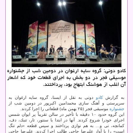
كادو دونی: گروه سایه ارغوان در دومین شب از جشنواره
موسیقی فجر در دو بخش به اجرای قطعات خود كه اشعار
آن اغلب از هوشنگ ابتهاج بود، پرداختند.
به گزارش
كادو
دونی به نقل از ایسنا، گروه سایه ارغوان به
سرپرستی و آهنگ سازی محمدامین اكبرپور در دومین شب از
جشنواره
موسیقی فجر (۲۵ بهمن ماه) قطعاتی را اجرا كردند.
این گروه حدود ۱۰ دقیقه با تأخیر در سالن تقریباً پر ایوان شمس
اجرای خودرا شروع كردند. آنها در ابتدا با سنتور، تار، تنبك، دف،
كمانچه، نی و… به هم نوازی پرداختند و سپس قطعه «دلم تنگ
است» را با آواز علیرضا حاجی طالب اجرا كردند. علیرضا حاجی