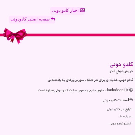
اخبار کادو دونی
صفحه اصلی کادودونی
كادو دونی
فروش انواع کادو
کادو دونی، هدیه ای برای هر لحظه ، سورپرایزهای به یادماندنی
kadodooni.ir - حقوق مادی و معنوی سایت كادو دونی محفوظ است
صفحات كادو دونی
تبلیغ در كادو دونی
درباره ما
آرشیو كادو دونی