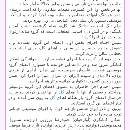
طالب با نواخته شدن تار، نی و سنتور بطور جداگانه آواز خواند.
آنها در بخش اول این كنسرت، قطعات متفاوتی را كه اغلب برمبنای
شعر
هوشنگ ابتهاج، متخلص به سایه بود، اجرا كردند و از آلات
موسیقی سنتور، تار، تنبك، دف، كمانچه، نی و… بهره بردند.
«دلم تنگ است»، «دلتنگ شد گل»، «دلم گرفته»، «شب آمد و
دلتنگم» و «ز آتش دل» اسامی قطعاتی است كه گروه سایه ارغوان
در بخش اول اجرا كردند.
سپس اختتام اجرای بخش اول، اعضای این گروه ایستادند و با
تشویق مداوم حاضران در سالن و اهدای
گل
، برای استراحت،
لحظاتی سالن را ترك كردند.
بخش دوم این كنسرت با اجرای قطعه بشارت با خوانندگی اشكان
كمانگر شروع شد و در ادامه این خواننده با همنوازی اعضای گروه
موسیقی قطعات عاشقان سرمست، ای ایران، آزادی از فرخی
یزدی، دلا دیدی و سپیده (ایران ای سرای امید) را اجرا كرد. همین
طور در حین كنسرت، تكنوازی كمانچه و تار هم اجرا شد.
سپس اختتام اجرا حاضران به تشویق اعضای این گروه موسیقی
پرداختند و بعضی از آنها با اهدای
گل
از آنها تقدیر كردند. دو فرزند
خردسال اعضای گروه باز هنگام اهدای
گل
به روی سن آمدند و در
كنار اعضای این گروه ایستادند.
بیرون از تالار ایوان شمس باز چند كودك با اجرای موسیقی خیابانی
توجه مردم را به خود جلب كردند.
اشكان كمانگری (آوازخوان) حمیدرضا برزویی (نوازنده سنتور)،
محمدیوسفی (نوازنده نی)، آرش عزیزی (نوازنده تار)، فریما موفقی