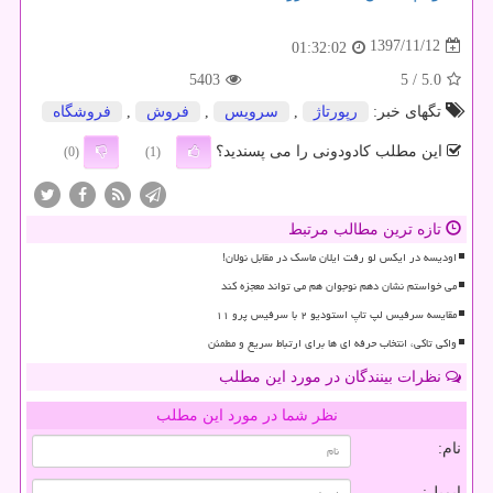
1397/11/12
01:32:02
5403
/ 5
5.0
تگهای خبر:
رپورتاژ
,
سرویس
,
فروش
,
فروشگاه
این مطلب کادودونی را می پسندید؟
(0)
(1)
تازه ترین مطالب مرتبط
اودیسه در ایکس لو رفت ایلان ماسک در مقابل نولان!
می خواستم نشان دهم نوجوان هم می تواند معجزه کند
مقایسه سرفیس لپ تاپ استودیو ۲ با سرفیس پرو ۱۱
واکی تاکی، انتخاب حرفه ای ها برای ارتباط سریع و مطمئن
نظرات بینندگان در مورد این مطلب
نظر شما در مورد این مطلب
نام:
ایمیل: