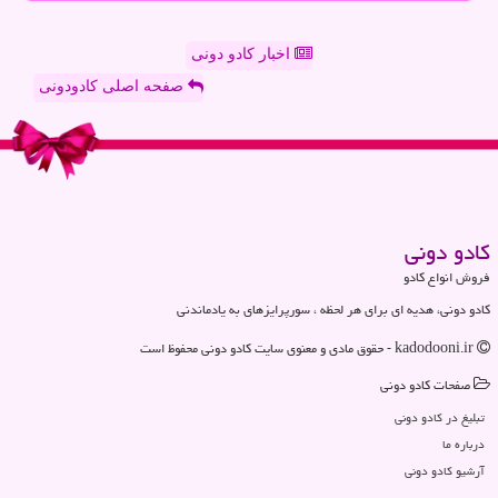
اخبار کادو دونی
صفحه اصلی کادودونی
كادو دونی
فروش انواع کادو
کادو دونی، هدیه ای برای هر لحظه ، سورپرایزهای به یادماندنی
kadodooni.ir - حقوق مادی و معنوی سایت كادو دونی محفوظ است
صفحات كادو دونی
تبلیغ در كادو دونی
درباره ما
آرشیو كادو دونی