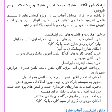
اپلیکیشن آفتاب شارژ، خرید انواع شارژ و پرداخت سریع
قبوض
با دانلود نرم افزار موبایل آفتاب شارژ ویژه گوشی های با سیستم
عامل اندروید شما می توانید فرایند خرید انواع شارژ و پرداخت
قبوض مختلف خود را به سرعت و با امنیت بالا انجام دهید.
برخی امکانات و قابلیت های این اپلیکیشن:
خرید آسان کارت شارژ های ایرانسل، همراه اول، تالیا و رایتل
وارد کردن رمز شارژ فقط با یک کلیک
امکان شارژ اتوماتیک (تاپ آپ)
خرید گیفت کارت های گوگل پلی، آیتونز، مایکروسافت و ...
خرید آنتی ویروس
خرید بسته اینترنت ایرانسل
پرداخت قبوض آب، برق، گاز، تلفن ثابت، تلفن همراه، عوارض
شهرداری
امکان استعلام آنلاین قبض سیم کارت دائمی همراه اول
مجهز به سیستم بارکدخوان جهت ورود اطلاعات سریع قبض
ذخیره اطلاعات شارژهای خریداری شده و قبض های پرداخت شده
دریافت اطلاعات تماس، یکبار برای همیشه
پرداخت وجه از طریق درگاه های بانکی مختلف
امکان موجودی گیری از سیم کارت با یک کلیک
دانلود اپلیکیشن آفتاب شارژ