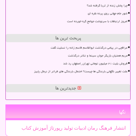
چرا پخش زنده از ثریا گرفته شد؟
شور جام جهانی روی پرده نقره ای
امروز ارتباطات با سرنوشت جوامع گره خورده است
پربحث ترین ها
عراقچی در پیامی درگذشت ابوالقاسم قاسم زاده را تسلیت گفت
مریم همتیان بازیگر جوان سینما و تئاتر درگذشت
فروش بلیت ۲۱ میلیون تومانی تهران_اصفهان رد شد
علت تغییر ناگهانی بارندگی ها چیست؟ احتمال بارندگی های فراتر از نرمال پاییز
جدیدترین ها
تگها
انتشار
فرهنگ
رمان
ادبیات
تولید
رپورتاژ
آموزش
كتاب