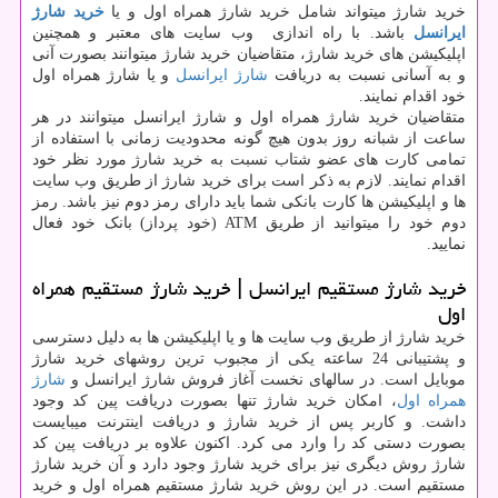
خرید شارژ میتواند شامل خرید شارژ همراه اول و یا
خرید شارژ
ایرانسل
باشد. با راه اندازی وب سایت های معتبر و همچنین
اپلیکیشن های خرید شارژ، متقاضیان خرید شارژ میتوانند بصورت آنی
و به آسانی نسبت به دریافت
شارژ ایرانسل
و یا شارژ همراه اول
خود اقدام نمایند.
متقاضیان خرید شارژ همراه اول و شارژ ایرانسل میتوانند در هر
ساعت از شبانه روز بدون هیچ گونه محدودیت زمانی با استفاده از
تمامی کارت های عضو شتاب نسبت به خرید شارژ مورد نظر خود
اقدام نمایند. لازم به ذکر است برای خرید شارژ از طریق وب سایت
ها و اپلیکیشن ها کارت بانکی شما باید دارای رمز دوم نیز باشد. رمز
دوم خود را میتوانید از طریق ATM (خود پرداز) بانک خود فعال
نمایید.
خرید شارژ مستقیم ایرانسل | خرید شارژ مستقیم همراه
اول
خرید شارژ از طریق وب سایت ها و یا اپلیکیشن ها به دلیل دسترسی
و پشتیبانی 24 ساعته یکی از مجبوب ترین روشهای خرید شارژ
موبایل است. در سالهای نخست آغاز فروش شارژ ایرانسل و
شارژ
همراه اول
، امکان خرید شارژ تنها بصورت دریافت پین کد وجود
داشت. و کاربر پس از خرید شارژ و دریافت اینترنت میبایست
بصورت دستی کد را وارد می کرد. اکنون علاوه بر دریافت پین کد
شارژ روش دیگری نیز برای خرید شارژ وجود دارد و آن خرید شارژ
مستقیم است. در این روش خرید شارژ مستقیم همراه اول و خرید