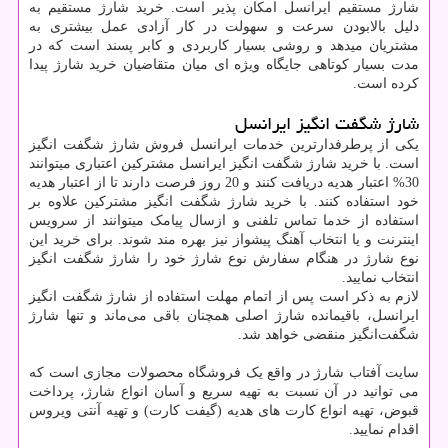
شارژ مستقیم ایرانسل امکان پذیر است. خرید شارژ مستقیم به
دلیل بالابودن سرعت و سهولت در کار آزادی عمل بیشتری به
مشتریان میدهد و روشی بسیار کاربردی و کابر پسند است که در
مدت بسیار کوتاهی جایگاه ویژه ای میان متقاضیان خرید شارژ پیدا
کرده است.
شارژ شگفت انگيز ايرانسل
یکی از پرطرفدارترین خدمات ایرانسل فروش شارژ شگفت انگیز
است. با خرید شارژ شگفت انگیز ایرانسل مشترکین اعتباری میتوانند
30% اعتبار هدیه دریافت کنند و 20 روز فرصت دارند تا از اعتبار هدیه
خود استفاده کنند. با خرید شارژ شگفت انگیز مشترکین علاوه بر
استفاده از خدما تماس تلفنی و ازسال پیامک میتوانند از سرویس
اینترنت و یا انتخاب آهنگ پیشواز نیز بهره مند شوند. برای خرید این
نوع شارژ در هنگام سفارش نوع شارژ خود را شارژ شگفت انگیز
انتخاب نمایید.
لازم به ذکر است پس از اتمام مهلت استفاده از شارژ شگفت انگیز
ایرانسل، باقیمانده شارژ اصلی همچنان باقی می‌ماند و تنها شارژ
شگفت‌انگیز منقضی خواهد شد.
سایت آفتاب شارژ در واقع یک فروشگاه محصولات مجازی است که
می توانید در آن نسبت به تهیه سریع و آسان انواع شارژ، پرداخت
قبوض، تهیه انواع کارت های هدیه (گیفت کارت) و تهیه آنتی ویروس
اقدام نمایید.