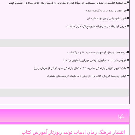
در منطقه خاکستری تصویر سینمایی از بنگاه های فاسد مالی و گردش پول های سیاه در اقتصاد جهانی
چرا پخش زنده از ثریا گرفته شد؟
شور جام جهانی روی پرده نقره ای
امروز ارتباطات با سرنوشت جوامع گره خورده است
مریم همتیان بازیگر جوان سینما و تئاتر درگذشت
فروش بلیت ۲۱ میلیون تومانی تهران_اصفهان رد شد
علت تغییر ناگهانی بارندگی ها چیست؟ احتمال بارندگی های فراتر از نرمال پاییز
فیلم اودیسه فروش کتاب را افزایش داد جایگاه ترجمه های متفاوت
تگها
انتشار
فرهنگ
رمان
ادبیات
تولید
رپورتاژ
آموزش
كتاب