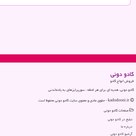
كادو دونی
فروش انواع کادو
کادو دونی، هدیه ای برای هر لحظه ، سورپرایزهای به یادماندنی
kadodooni.ir - حقوق مادی و معنوی سایت كادو دونی محفوظ است
صفحات كادو دونی
تبلیغ در كادو دونی
درباره ما
آرشیو كادو دونی