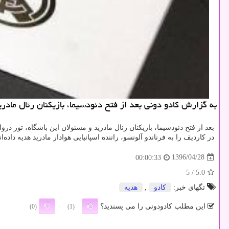
به گزارش كادو دونی بعد از فتح دئودسیما، بازیكنان رئال مادری
بعد از فتح دئودسیما، بازیكنان رئال مادرید و مسئولان این باشگاه، تور در
در كاردیف را به فرناندو آلونسو، راننده اسپانیایی هوادار مادرید هدیه داده‌ان
1396/04/28
00:00:33
/ 5
5.0
تگهای خبر:
كادو
,
هدیه
این مطلب کادودونی را می پسندید؟
(0)
(1)