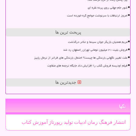
شور جام جهانی روی پرده نقره ای
امروز ارتباطات با سرنوشت جوامع گره خورده است
پربحث ترین ها
مریم همتیان بازیگر جوان سینما و تئاتر درگذشت
فروش بلیت ۲۱ میلیون تومانی تهران_اصفهان رد شد
علت تغییر ناگهانی بارندگی ها چیست؟ احتمال بارندگی های فراتر از نرمال پاییز
فیلم اودیسه فروش کتاب را افزایش داد جایگاه ترجمه های متفاوت
جدیدترین ها
تگها
انتشار
فرهنگ
رمان
ادبیات
تولید
رپورتاژ
آموزش
كتاب