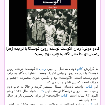
كادو دونی: رمان آگوست نوشته روبن فونسكا با ترجمه زهرا
رهبانی توسط نشر نگاه به چاپ دوم رسید.
به گزارش
كادو
دونی به نقل از مهر،
رمان
«آگوست» نوشته روبن
فونسكا با ترجمه زهرا رهبانی اخیرا توسط انتشارات نگاه به چاپ
دوم رسیده است. «آگوست» نود و یكمین عنوان مجموعه «چشم و
چراغ» است كه این ناشر چاپ می كند.
این
كتاب
اواسط تابستان امسال منتشر گردید و حالا به چاپ دوم
رسیده است. روبن فونسكا نویسنده این
كتاب
متولد سال ۱۹۲۵ و هم
اكنون ۹۳ ساله است.
كتاب
«آگوست» او برای نخستین بار در سال
۱۹۹۰ چاپ شد.
این
كتاب
درباره اتفاقات و تحولات سیاسی دهه ۱۹۵۰ در كشور