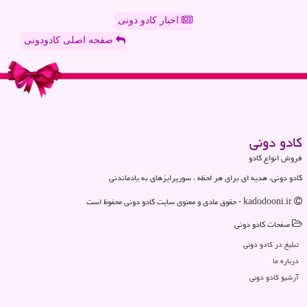
اخبار کادو دونی
صفحه اصلی کادودونی
كادو دونی
فروش انواع کادو
کادو دونی، هدیه ای برای هر لحظه ، سورپرایزهای به یادماندنی
kadodooni.ir - حقوق مادی و معنوی سایت كادو دونی محفوظ است
صفحات كادو دونی
تبلیغ در كادو دونی
درباره ما
آرشیو كادو دونی