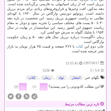
برزیل است كه از زبان اسپانیولی به فارسی برگردانده شده است.
دهه مذكور، افت وخیزها و فرازوفرودهای زیادی برای مردم برزیل
داشته است. ژوتولیو دورنیس وارگاس در سال ۱۹۳۰ با كودتای
نظامی به ریاست جمهوری برزیل رسید. این شخصیت در بازه دهه
۳۰ تا ۵۰ پست های مختلف سیاسی را تجربه نمود و دوبار به مقام
ریاست جمهوی این كشور رسید. این سیاستمدار در نهایت در سال
۱۹۵۴ با شلیك گلوله به سرش خودكشی كرد.
رمان «آگوست» درباره برزیل سال های دهه ۵۰ و زمان حكومت
وارگاس است.
چاپ دوم این
كتاب
با ۳۶۷ صفحه و قیمت ۳۵ هزار تومان به بازار
نشر عرضه شده است.
1397/10/17
13:55:41
5126
/ 5
5.0
تگهای خبر:
انتشار
,
تولد
,
رمان
,
كتاب
این مطلب کادودونی را می پسندید؟
(0)
(1)
تازه ترین مطالب مرتبط
فیلم اودیسه فروش کتاب را افزایش داد جایگاه ترجمه های متفاوت