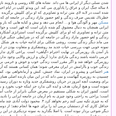
شدن نسلی دیگر از ایرانی ها می داند. نشانه های كلاه روسی و بازوبند نا
۸ ساله جنگ ایران و عراق را یادآوری می كند. این ویدئو كلیپ در ایام ا
شده است.در لابه لای متن ترانه و تصاویری كه او برای كلیپش برگزیده اس
خطرناك تقدیس صرف زندگی و لغو حضور مازاد زندگی در جامعه ای كه در شرایطی جنگی قرار دارد۲. آیا مشكل كلیپ مهدی یراحی ضدجنگ بودن آن است یا بازی
مسكن
مهر و آلودگی هوا و.... انجام می دهد و نیش و كنایه هایی كه با
ایرانی همچنان به دنبال معشوق گم شده نازلی است كه قهر است و جوا
متن ترانه و تصاویری كه او برای كلیپش برگزیده است استراتژی آشكاری و
زندگی و لغو حضور مازاد زندگی در جامعه ای كه در شرایطی جنگی قرار
می ماند دیگر زندگی نیست. روشی شكلی برای ادامه حیات به هر شكل امكا
نمونه خوبی جهت بررسی حیات جدید مد روشنفكری و متفاوت بودن در ایران
بار آمدن یك روزمرگی در نهایت احترام «گیاهی» است. یراحی كاری ندا
خرمی داشته باشند.زندگی مازادی ندارد؛ آرمان و ارزش والایی وجود ندارد
روزمرگی خواهد شد و اگر مقرر است زندگی خوب و خوش و خرمی برای ای
زندگی خوب و باآرامش در ایران معرفی شوند؛ همان كسانی هستند كه آرمانگرایانه به جنگ رفتند.۳. چه بلایی بر سر جامعه ایرانی آمده است كه هنرمندانش از آرمان بزرگ ت
هنر
اجتماعی و پیشرو در ایران، نماد جنبش، كنش و آرمانخواهی بود، كمو
چسبیدن به روزمره گیهاست و نمی داند كه در این میان بازنده اصلی هما
برای وضعیت آنچه امروز در جریان روشنفكری جدید وتازه به دوران رسیده 
نموده است و هیچ آرمان، هدف و ایده الی ندارد جز اینكه خوب بخورد و بخو
است؛ یراحی به راحتی وجود چیزی به نام آرمان در جامعه ایرانی را نادید
كه به چیزی تكیه نمی كنند رحم نخواهد كرد.۳. محمود دولت آبادی چند ماه پیش در گفتگو با مهر درباره روزگار جنگ گفته بود و از اینكه همان زمان تیم چندده نفره ای از فعالان عرصه
حداقل كاری كه از دستشان برمی آید را برای جبهه ها انجام دهند؛ از دو
دیگر شوخی بردار نبوده است. یا اصلا بگذارید به نمونه نزدیكتری در این 
به روند قضایی و... در بند پایانی می نویسد: داشتم روزنامه را ورق م