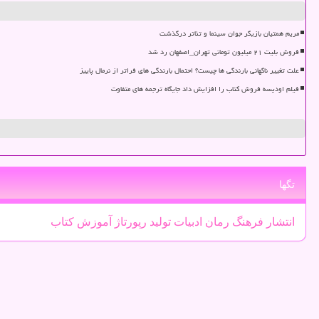
مریم همتیان بازیگر جوان سینما و تئاتر درگذشت
فروش بلیت ۲۱ میلیون تومانی تهران_اصفهان رد شد
علت تغییر ناگهانی بارندگی ها چیست؟ احتمال بارندگی های فراتر از نرمال پاییز
فیلم اودیسه فروش کتاب را افزایش داد جایگاه ترجمه های متفاوت
تگها
انتشار
فرهنگ
رمان
ادبیات
تولید
رپورتاژ
آموزش
كتاب