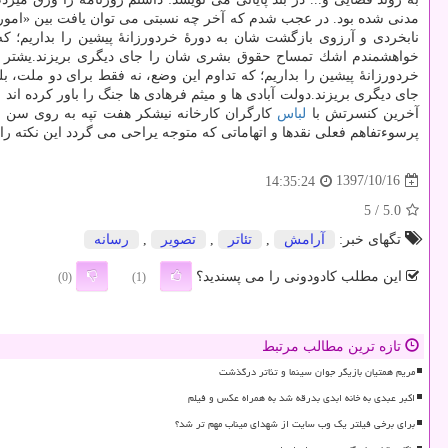
مدنی شده بود. در عجب شدم كه آخر چه نسبتی می توان یافت بین «امور خا
نابخردی و آرزوی بازگشت شان به دورهٔ خردورزانهٔ پیشین را بداریم؛ كه
خواهشمندم اشك تمساح حقوق بشری شان را جای دیگری بریزند.یشتر جای 
خردورزانهٔ پیشین را بداریم؛ كه تداوم این وضع، نه فقط برای دو ملت، 
جای دیگری بریزند.دولت آبادی ها و میثم فرهادی ها جنگ را باور كرده ان
آخرین كنسرتش با
لباس
كارگران كارخانه نیشكر هفت تپه به روی سن 
پرسوءتفاهم فعلی نقدها و اتهاماتی كه متوجه یراحی می گردد این نكته ر
1397/10/16
14:35:24
/ 5
5.0
تگهای خبر:
آرامش
,
تئاتر
,
تصویر
,
رسانه
این مطلب کادودونی را می پسندید؟
(0)
(1)
تازه ترین مطالب مرتبط
مریم همتیان بازیگر جوان سینما و تئاتر درگذشت
اکبر عبدی به خانه ابدی بدرقه شد به همراه عکس و فیلم
برای برخی فیلتر یک وب سایت از شهدای میناب مهم تر شد؟