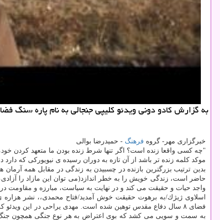
به گزارش كادو دونی ویدئو كلیپی جنجالی به نام پاره سنگ فض
خبرگزاری مهر- گروه
فرهنگ
- حمیدرضا بوالی
"چه كسی واقعا زنده است؟ اگر تنها شرط زنده بودن ما متعهد كردن خو
موكد كلمه زنده تر باشد از آن تازه به دوران رسیده ی نیویوركی كه دار
بدین ترتیب بزرگترین بازنده در چسبیدن به زندگی در مقابل همه آرمان
حاضر است، زندگی خویش را به خطر اندازد(می توان این مازاد را آزادی، 
واجد حیات و حقیقت می كند و در نهایت به سیاست، مبارزه و مقاومت در 
فضای ۸ سال دفاع مقدس توهین شده است. مهدی یراحی در این ویدئو