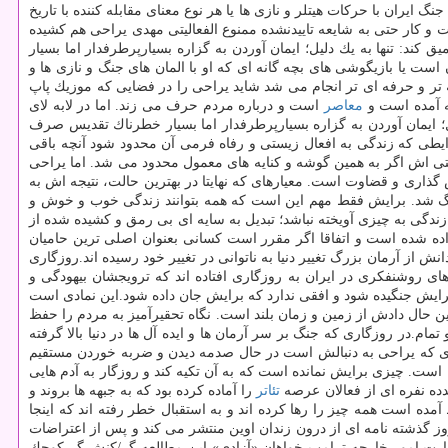
یران با حركات هیتلر و نازی ها یا هر نوع معنای مقابله كننده با تاریخ
ست و كار حتی به شایعه تاییدنشده ممنوع الفعالیتی مهدی یراحی هم كشیده
كند: تنها به یك دلیل؛ ایمان آوردن به گزاره بسیارپرطرفدار اما بسیار
ه تر و حرفه ای تر انجام می شد شاید یراحی را در فضایی كه موزیك پاپ
ه آمده است و
معاصر
است و درباره مردم حرف می زند. اما در لابه لای
یل؛ ایمان آوردن به گزاره بسیارپرطرفدار اما بسیار خطرناك تقدیس صرف
یطی كه زندگی به افعال زیستی و رفاه فرمی آن محدود شود آنچه باقی
ستی اش اگر به همین گوشه و كنایه های معمول محدود می شد. اما یراحی
ذاری و قضاوت است. معیارهای كه نهایتا در بهترین حالت، نتیجه اش به
جنگ شد. برایش فقط مهم این است كه همه بتوانند زندگی خوب و خوش و
زندگی به چیزی آویخته نباشد؛ تبدیل به سایه ای بی رمق و كشیده شده از
ه شده است و اتفاقا اگر مقرر است كسانی بعنوان اصلی ترین حامیان
ای روشنفكری در ایران به روزگاری افتاده اند كه ترویجشان بیهودگی و
رایش جنگیده شود و افقی ندارد كه برایش جان داده شود.این نمادی است
ن حال دادش از زمین و زمان بلند است. نگاه تحقیرآمیز به مردم را حفظ
ام.در روزگاری كه جنگ بر سر آرمان ها و ایده آل ها در دنیا بالا گرفته
ز جانب آمریكا قرار گرفته است كه كم از حمله نظامی آن ۸ سال ندارد و همان زندگی ای كه یراحی به دنبالش است در حال صدمه دیدن و ضربه خوردن مستقیم
 است. چیزی برایش نمانده است كه به آن تكیه كند و روزگار به آدم هایی
تئاتر
را آماده كرده بود كه به جبهه ها بروند و
ده است همه چیز را رها كرده اند و به استقبال خطر رفته اند كه اینجا
 روز گذشته نامه ای از درون زندان اوین منتشر می كند و پس از اعتراضات
 وزارت امور خارجه ترامپ خواهان «آزادی» این مطالعه گر/كنش گر كوچك