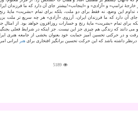
رجهٔ ترامپ» و «آزادی» و «اینجانب»!بیشتر جای آن دارد كه ما فرزندان ایران
 تداوم این وضع، نه فقط برای دو ملت، بلكه برای تمام «بشریت» مایهٔ رنج 
آن دارد كه ما فرزندان ایران، آرزوی «آزادی» هر چه سریع تر ملت بزرگ 
بلكه برای تمام «بشریت» مایهٔ رنج و خسارات روزافزون خواهد بود. از امثال
د و می دانند كه زندگی هم چیزی جز این نیست. جز اینكه در شرایط فعلی بجنگید
رفت و در حركتی تحسین آمیز حمایت خود بعنوان بخشی از جامعه هنری ایر
ا درنظر داشته باشد كه این حركت تحسین برانگیز افتخاری برای
هنر
ایرانی امر
5189