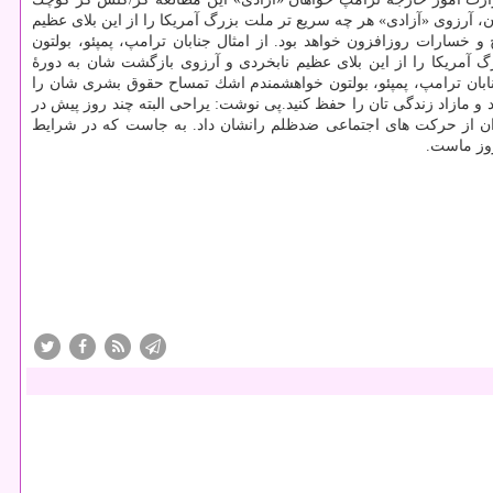
، آرزوی «آزادی» هر چه سریع تر ملت بزرگ آمریكا را از این بلای عظیم
و خسارات روزافزون خواهد بود. از امثال جنابان ترامپ، پمپئو، بولتون
آمریكا را از این بلای عظیم نابخردی و آرزوی بازگشت شان به دورهٔ
 جنابان ترامپ، پمپئو، بولتون خواهشمندم اشك تمساح حقوق بشری شان را
 و مازاد زندگی تان را حفظ كنید.پی نوشت: یراحی البته چند روز پیش در
ان از حركت های اجتماعی ضدظلم رانشان داد. به جاست كه در شرایط
وز ماست.