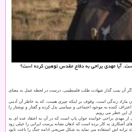
 است. آیا مهدی یراحی به دفاع مقدس توهین كرده است؟
 -اگر آن بمب گذار شهادت طلب فلسطینی، درست در لحظه عمل به معنای
مان مازاد زندگی است، وقوف بر اینكه چیزی هست، كه به خاطر آن آدمی
عتراف كننده به موجود اجتماعی و سیاسی بدل كرده و گفتار و نوشتار را
ال این خطر می رویم.
ور تحت تاثیر موزیك ویدئویی جنجالی از مهدی یراحی خواننده جوان پاپ است كه در آن به اعتقاد عده ای به
های آشكاری به كار برده است كه اذهان نشانه پرست ایرانی را خیلی زود
علاوه بر اینكه یراحی در كلماتی كه ترانه اش استفاده می نماید به شكل صریحی ادامه جنگ را باعث نابود