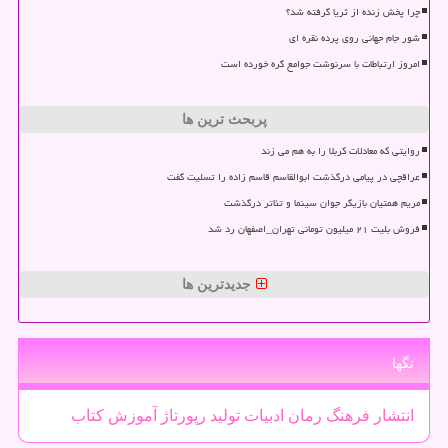
چرا پخش زنده از ثریا گرفته شد؟
شور جام جهانی روی پرده نقره ای
امروز ارتباطات با سرنوشت جوامع گره خورده است
پربحث ترین ها
روایتی که معادلات کربلا را به هم می زند
عراقچی در پیامی درگذشت ابوالقاسم قاسم زاده را تسلیت گفت
مریم همتیان بازیگر جوان سینما و تئاتر درگذشت
فروش بلیت ۲۱ میلیون تومانی تهران_اصفهان رد شد
جدیدترین ها
تگها
انتشار
فرهنگ
رمان
ادبیات
تولید
رپورتاژ
آموزش
كتاب