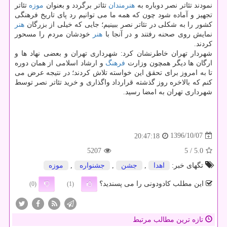
نمودند تئاتر نصر دوباره به
هنرمندان
تئاتر برگردد و بعنوان
موزه
تئاتر
تجهیز و آماده شود چون كه همه ما می توانیم رد پای تاریخ فرهنگی
كشور را به شكلی در تئاتر نصر ببینیم؛ جایی كه خیلی از بزرگان
هنر
نمایش روی صحنه رفتند و در آنجا با
هنر
خودشان مردم را مسحور
كردند.
شهردار تهران خاطرنشان كرد: شهرداری تهران و بعضی نهاد ها و
ارگان ها دیگر همچون وزارت
فرهنگ
و ارشاد اسلامی از همان دوره
تا به امروز برای تحقق این خواسته تلاش كردند؛ در نتیجه عرض می
كنم كه بالاخره روز گذشته قرارداد واگذاری و خرید تئاتر نصر توسط
شهرداری تهران به امضا رسید.
1396/10/07
20:47:18
5207
/ 5
5.0
تگهای خبر:
اهدا
,
جشن
,
جشنواره
,
موزه
این مطلب کادودونی را می پسندید؟
(0)
(1)
تازه ترین مطالب مرتبط