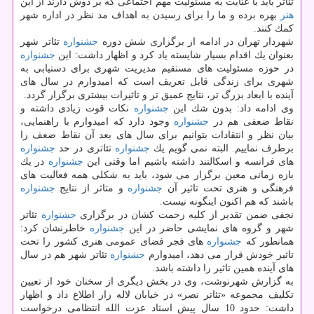
تئاتر باید با عنایت به مسئولیت مهم اجتماعی كه بر دوش دارند از این
هنر
بهره برده و ما را برای رسیدن به اهداف مد نظر در اداره شهر
كمك كنند.
شهردار تهران در ادامه از برگزاری شش دوره
جشنواره
تئاتر شهر
بعنوان یك اقدام بسیار شایسته یاد كرد و اظهار داشت: این
جشنواره
در حوزه مسئولیت های مستقیم مدیریت شهری برای دستیابی به
شهری برای زندگی قابل تعریف است كه امیدوارم در سال های
آینده با ابعاد بزرگ تر، نتایج عمیق تر و تاثیرات بیشتری برگزار گردد.
وی ادامه داد: بدون شك این
جشنواره
نكات قوت زیادی داشته و
نقاط ضعفی هم در
جشنواره
وجود دارد كه امیدوارم با راهنمایی،
بیان نظر و انتقادات بتوانیم برای سال های بعد آن نقاط ضعف را
برطرف نماییم. البته نمی گویم یك
جشنواره
تئاتری در حد
جشنواره
های فرانسه و اسكالتند داشته باشیم اما وقتی این
جشنواره
در یك
بازه زمانی معین برگزار می شود، باید به شكلی همه فعالیت های
فرهنگی و هنری تحت تاثیر آن
جشنواره
و متاثر از نتایج
جشنواره
باشند كه هم اكنون اینگونه نیست.
نجفی ضمن تقدیر از كلیه زحمت كشان در برگزاری
جشنواره
تئاتر
شهر و گروه های نمایشی حاضر در این
جشنواره
خاطرنشان كرد:
همانطور كه
جشنواره
های فجر فضای عمومی هنری كشور را تحت
تاثیر خودش قرار می دهد، امیدوارم
جشنواره
تئاتر شهر هم در سال
های آینده همین تاثیر را داشته باشد.
به گزارش شهرنوشت، وی در بخش دیگری از سخنان خود از تعیین
تكلیف مجموعه «تئاتر نصر» در خیابان لاله زار اطلاع داد و اظهار
داشت: حدود 10 سال پیش استاد عزت الله انتظامی درخواست