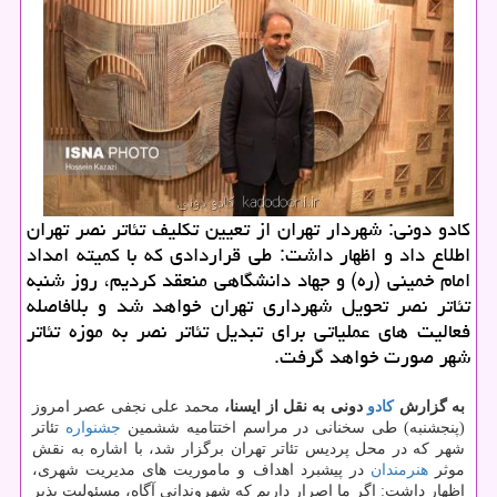
كادو دونی: شهردار تهران از تعیین تكلیف تئاتر نصر تهران
اطلاع داد و اظهار داشت: طی قراردادی كه با كمیته امداد
امام خمینی (ره) و جهاد دانشگاهی منعقد كردیم، روز شنبه
تئاتر نصر تحویل شهرداری تهران خواهد شد و بلافاصله
فعالیت های عملیاتی برای تبدیل تئاتر نصر به موزه تئاتر
شهر صورت خواهد گرفت.
به گزارش
كادو
دونی به نقل از ایسنا،
محمد علی نجفی عصر امروز
(پنجشنبه) طی سخنانی در مراسم اختتامیه ششمین
جشنواره
تئاتر
شهر كه در محل پردیس تئاتر تهران برگزار شد، با اشاره به نقش
موثر
هنرمندان
در پیشبرد اهداف و ماموریت های مدیریت شهری،
اظهار داشت: اگر ما اصرار داریم كه شهروندانی آگاه، مسئولیت پذیر