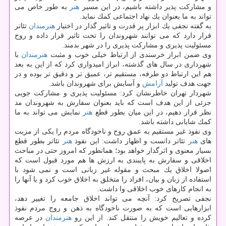
و مشاركت پذیر داشته باشیم، در این مسیر
هنر
به طور خاص می
تواند به ما بعنوان یك نهاد اجتماعی كمك نماید.
به گفته نجفی یك ابزار پر قدرت و تاثیر گذار در اختیار
هنرمندان
تئاتر
قرار دارد كه می توانند شهروندان را تحت تاثیر قرار داده و روح
مسئولیت پذیری و مشاركت پذیری را در شهر بدمند.
وی ضمن ابراز خرسندی از ارتباط خیلی خوب و مثبت
هنرمندان
با
شهرداری در سال های گذشته، ابراز امیدواری كرد كه از این به بعد
هم این ارتباط دو طرفه، مستقیم تر، عمیق تر و دقیق تر بوده و در
جهت هدف تولید
آرامش
و آسایش برای شهروندان باشد.
شهردار تهران خاطرنشان كرد: مسئولیت پذیری و مشاركت جویی
جزئی از این هدف است كه باید بعنوان سفارش به شهروندان مد
نظر قرار دهیم، در این میان بطور قطع
هنر
نمایش می تواند به ما
كمك شایانی داشته باشد.
وی نفوذ غیر مستقیم به عمق روح و ناخودگاه مردم را یكی از مزیت
های
هنر
تئاتر دانست و اظهار داشت: این نفوذ
هنر
تئاتر بطور قطع
بسیار معنوی و اثرگذار خواهد بود؛ همانطور كه امروز حتی در مباحث
اخلاقی و سفارش به پایبندی به ارزش ها هم مورد قبول است كه
اصولا اخلاق یك مبحث و مقوله غیر زبانی است و نمی شود با
استفاده از زبان و بیان، افراد را متخلق به اخلاق خوب كرد و یا آنها را
به انجام كارهای خوب اخلاقی وا داشت.
نجفی تصریح كرد: آنچه می تواند اخلاق جامعه را تغییر دهد،
ابزارهایی است كه به صورت ناخودگاه به ذهن و روح مردم نفوذ
كرده و تعالیم خویش را منتقل كند. از این رو
هنرمندان
در عرصه