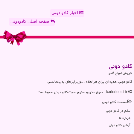
اخبار کادو دونی
صفحه اصلی کادودونی
كادو دونی
فروش انواع کادو
کادو دونی، هدیه ای برای هر لحظه ، سورپرایزهای به یادماندنی
kadodooni.ir - حقوق مادی و معنوی سایت كادو دونی محفوظ است
صفحات كادو دونی
تبلیغ در كادو دونی
درباره ما
آرشیو كادو دونی