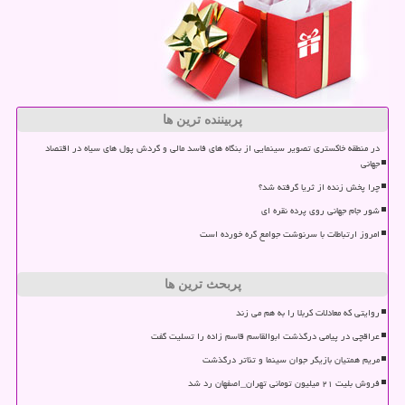
پربیننده ترین ها
در منطقه خاکستری تصویر سینمایی از بنگاه های فاسد مالی و گردش پول های سیاه در اقتصاد
جهانی
چرا پخش زنده از ثریا گرفته شد؟
شور جام جهانی روی پرده نقره ای
امروز ارتباطات با سرنوشت جوامع گره خورده است
پربحث ترین ها
روایتی که معادلات کربلا را به هم می زند
عراقچی در پیامی درگذشت ابوالقاسم قاسم زاده را تسلیت گفت
مریم همتیان بازیگر جوان سینما و تئاتر درگذشت
فروش بلیت ۲۱ میلیون تومانی تهران_اصفهان رد شد