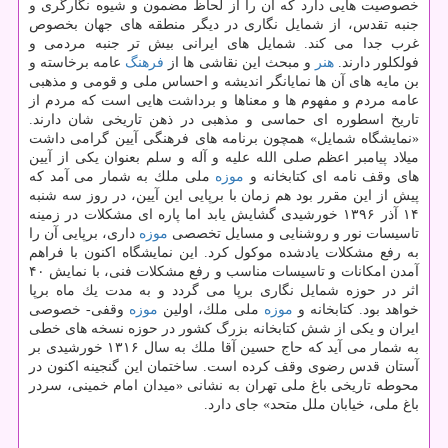
خصوصیت هایی دارد كه آن را از لحاظ مضمون و شیوه نگارگری و
جنبه تقدس، از شمایل نگاری در دیگر منطقه های جهان بخصوص
غرب جدا می كند. شمایل های ایرانی بیش تر جنبه مردمی و
فولكلور دارند.
هنر
و مبحث این نقاشی ها از
فرهنگ
عامه برخاسته و
بن مایه های آن ها نمایانگر اندیشه و احساس ملی و قومی و مذهبی
عامه مردم و مفهوم ها و معناها و برداشت هایی است كه مردم از
تاریخ اسطوره ای حماسی و مذهبی در ذهن تاریخی شان دارند.
«نمایشگاه شمایل» همچون برنامه های فرهنگی آیین گرامی داشت
میلاد پیامبر اعظم صلی الله علیه و آله و سلم بعنوان یكی از آیین
های وقف نامه ای كتابخانه و
موزه
ملی ملك به شمار می آمد كه
پیش از این مقرر بود هم زمان با برپایی این آیین، در روز سه شنبه
۱۴ آذر ۱۳۹۶ خورشیدی گشایش یابد اما پاره ای مشكلات در زمینه
تاسیسات نور و روشنایی و مسایل تخصصی
موزه
داری، برپایی آن را
به رفع مشكلات یادشده موكول كرد. این نمایشگاه اكنون با فراهم
آمدن امكانات و تاسیسات مناسب و رفع مشكلات فنی، با نمایش ۴۰
اثر در حوزه شمایل نگاری برپا می گردد و به مدت یك ماه برپا
خواهد بود. كتابخانه و
موزه
ملی ملك، اولین
موزه
وقفی- خصوصی
ایران و یكی از شش كتابخانه بزرگ كشور در حوزه نسخه های خطی
به شمار می آید كه حاج حسین آقا ملك به سال ۱۳۱۶ خورشیدی بر
آستان قدس رضوی وقف كرده است. ساختمان این گنجینه اكنون در
محوطه تاریخی باغ ملی تهران به نشانی «میدان امام خمینی، سردر
باغ ملی، خیابان ملل متحد» جای دارد.