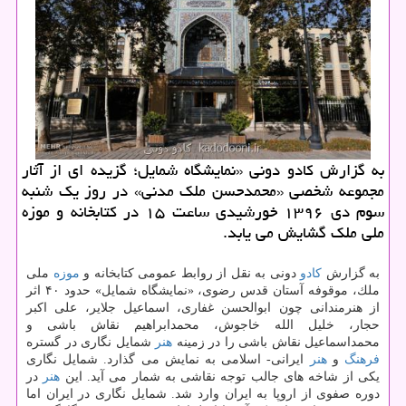
به گزارش كادو دونی «نمایشگاه شمایل؛ گزیده ای از آثار
مجموعه شخصی «محمدحسن ملك مدنی» در روز یك شنبه
سوم دی ۱۳۹۶ خورشیدی ساعت ۱۵ در كتابخانه و موزه
ملی ملك گشایش می یابد.
به گزارش
كادو
دونی به نقل از روابط عمومی كتابخانه و
موزه
ملی
ملك، موقوفه آستان قدس رضوی، «نمایشگاه شمایل» حدود ۴۰ اثر
از هنرمندانی چون ابوالحسن غفاری، اسماعیل جلایر، علی اكبر
حجار، خلیل الله خاجوش، محمدابراهیم نقاش باشی و
محمداسماعیل نقاش باشی را در زمینه
هنر
شمایل نگاری در گستره
فرهنگ
و
هنر
ایرانی- اسلامی به نمایش می گذارد. شمایل نگاری
یكی از شاخه های جالب توجه نقاشی به شمار می آید. این
هنر
در
دوره صفوی از اروپا به ایران وارد شد. شمایل نگاری در ایران اما